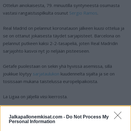
Ottelun ainokaisesta, 79. minuutilla syntyneestä osumasta
vastasi rangaistuspilkulta osunut
Sergio Ramos
.
Real Madrid on pelannut koronatauon jälkeen kuusi ottelua ja
se on ottanut jokaisesta täydet sarjapisteet. Barcelona on
pelannut putkeen kaksi 2-2-tasapeliä, joten Real Madridin
sarjajohto kasvoi nyt jo neljään pisteeseen.
Getafe puolestaan on sekin yhä hyvissä asemissa, sillä
joukkue löytyy
sarjataulukon
kuudennelta sijalta ja se on
tosissaan mukana taistelussa europelipaikoista.
La Ligaa on jäljellä viisi kierrosta.
Lue myös:
Mestari sai kyytiä – Manchester City jyräsi
Jalkapallonemkisat.com -
Do Not Process My
Liverpoolin Valioliigassa
Personal Information