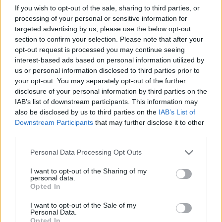
If you wish to opt-out of the sale, sharing to third parties, or
processing of your personal or sensitive information for
targeted advertising by us, please use the below opt-out
section to confirm your selection. Please note that after your
opt-out request is processed you may continue seeing
interest-based ads based on personal information utilized by
us or personal information disclosed to third parties prior to
your opt-out. You may separately opt-out of the further
Edellinen artikkeli
Seuraava artikkeli
disclosure of your personal information by third parties on the
Mestari sai kyytiä – Manchester
Valioliigan loppukauden
IAB’s list of downstream participants. This information may
City jyräsi Liverpoolin
otteluohjelma vahvistettiin –
also be disclosed by us to third parties on the
IAB’s List of
Valioliigassa
kausi päättyy 22. heinäkuuta
Downstream Participants
that may further disclose it to other
third parties.
Personal Data Processing Opt Outs
LIITTYVÄT ARTIKKELIT
LISÄÄ TEKIJÄLTÄ
I want to opt-out of the Sharing of my
personal data.
Suomen MM-karsintojen näkymät –
Opted In
todellinen jalkapallokommentaattorin
analyysi
I want to opt-out of the Sale of my
Personal Data.
Opted In