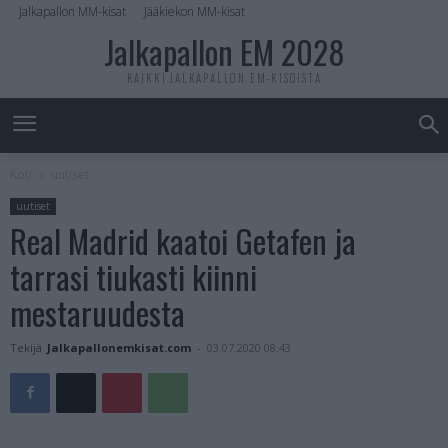
Jalkapallon MM-kisat
Jääkiekon MM-kisat
Jalkapallon EM 2028
KAIKKI JALKAPALLON EM-KISOISTA
Koti
uutiset
uutiset
Real Madrid kaatoi Getafen ja
tarrasi tiukasti kiinni
mestaruudesta
Tekijä
Jalkapallonemkisat.com
-
03.07.2020 08:43