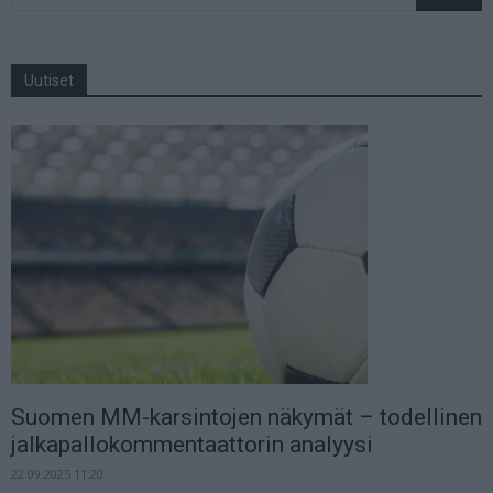
Uutiset
Suomen MM-karsintojen näkymät – todellinen
jalkapallokommentaattorin analyysi
22.09.2025 11:20