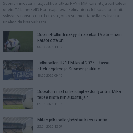
Suomen miesten maajoukkue jatkaa FIFA:n MM-karsintoja vaihtelevin
ottein. Tällä hetkellä Huuhkajat ovat kolmantena lohkossaan, mutta
syksyn ratkaisuottelut kertovat, onko suomen faneilla realistista
unelmoida kisapaikasta....
Suomi-Hollanti näkyy ilmaiseksi TV:stä – näin
katsot ottelun
06.06.2025 14:00
Jalkapallon U21 EM-kisat 2025 – tässä
otteluohjelma ja Suomen joukkue
18.05.2025 09:10
Suosituimmat urheilulajit vedonlyöntiin: Mikä
tekee niistä niin suosittuja?
05.05.2025 11:03
Miten jalkapallo yhdistää kansakuntia
25.04.2025 15:57