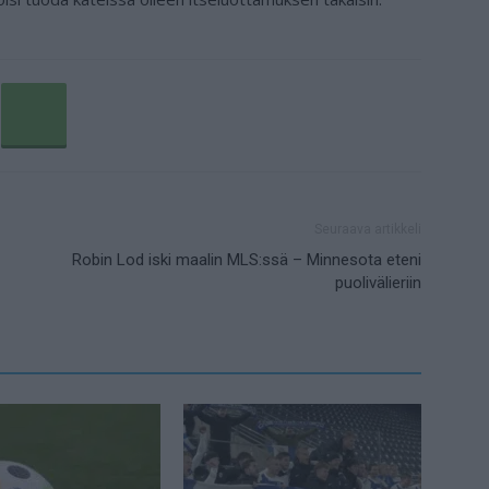
Seuraava artikkeli
Robin Lod iski maalin MLS:ssä – Minnesota eteni
puolivälieriin