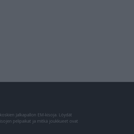
o koskien Jalkapallon EM-kisoja. Löydät
sojen pelipaikat ja mitkä joukkueet ovat