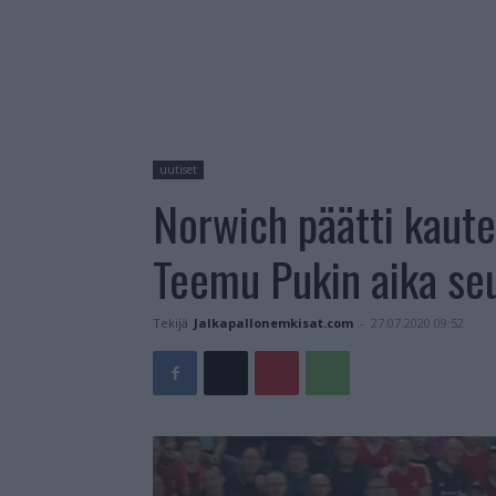
uutiset
Norwich päätti kaut
Teemu Pukin aika se
Tekijä
Jalkapallonemkisat.com
-
27.07.2020 09:52