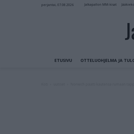
Jalkapallon MM-kisat
Jääkiek
perjantai, 07.08.2026
J
ETUSIVU
OTTELUOHJELMA JA TUL
Koti
uutiset
Norwich päätti kautensa rumaan tapp