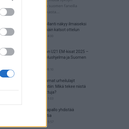
tkaisuottelut kertovat, onko suomen faneilla
alistista unelmoida kisapaikasta....
Suomi-Hollanti näkyy ilmaiseksi
TV:stä – näin katsot ottelun
06.06.2025 14:00
Jalkapallon U21 EM-kisat 2025 –
tässä otteluohjelma ja Suomen
joukkue
18.05.2025 09:10
Suosituimmat urheilulajit
vedonlyöntiin: Mikä tekee niistä
niin suosittuja?
05.05.2025 11:03
Miten jalkapallo yhdistää
kansakuntia
25.04.2025 15:57