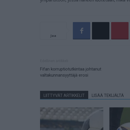
Jaa
Edellinen artikkeli
Fifan korruptiotutkintaa johtanut
valtakunnansyyttäjä erosi
LIITTYVÄT ARTIKKELIT
LISÄÄ TEKIJÄLTÄ