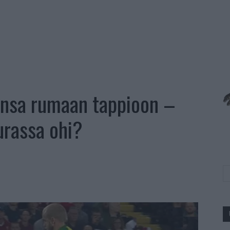
ensa rumaan tappioon –
urassa ohi?