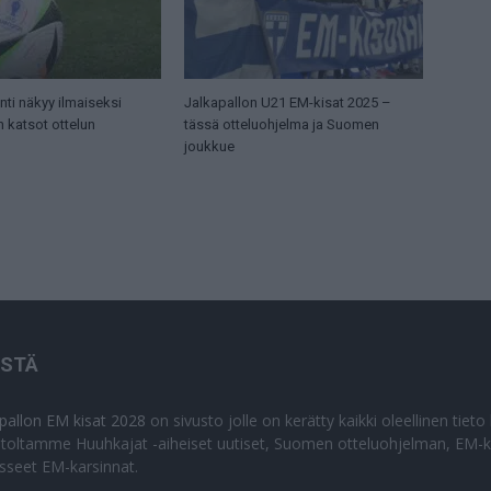
ti näkyy ilmaiseksi
Jalkapallon U21 EM-kisat 2025 –
n katsot ottelun
tässä otteluohjelma ja Suomen
joukkue
ISTÄ
apallon EM kisat 2028
on sivusto jolle on kerätty kaikki oleellinen tiet
stoltamme Huuhkajat -aiheiset uutiset, Suomen otteluohjelman, EM-ki
isseet EM-karsinnat.