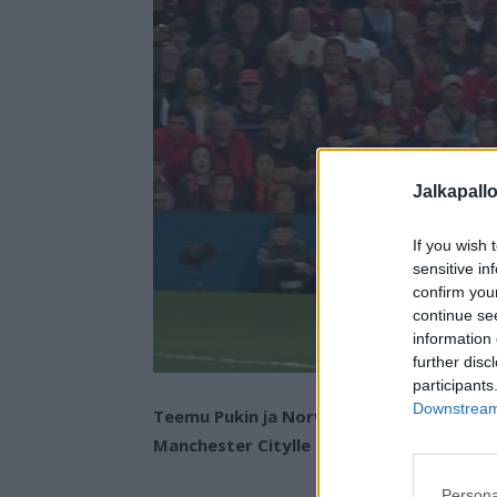
Jalkapall
If you wish 
sensitive in
confirm you
continue se
information 
further disc
participants
Downstream 
Teemu Pukin ja Norwichin Valioliiga-taiv
Manchester Citylle lukemin 5-0.
Persona