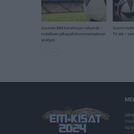
Suomen MM-karsintojen näkymät –
Suomi-Hollan
todellinen jalkapallokommentaattorin
TV:stä – näi
analyysi
ME
Jalk
sivu
läpä