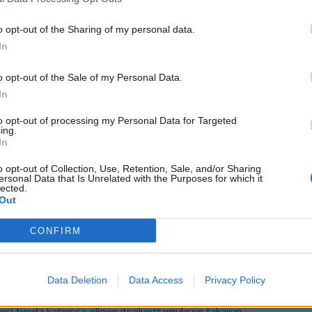
 putoaa takaisin Championshipiin. Joukkue jäi lopulta
ra
1 sarjapistettä. Joukkueen saldoksi tuli 5 voittoa, 6
re
o opt-out of the Sharing of my personal data.
In
ordiin venähti lopulta 13 pisteeseen. Watfordin ja
o opt-out of the Sale of my Personal Data.
emmas putosi Bournemouth.
Mestaruus
meni Liverpoolille.
In
to opt-out of processing my Personal Data for Targeted
ittanee samalla sitä, että
Huuhkajat
-hyökkääjä Teemu
ing.
In
o opt-out of Collection, Use, Retention, Sale, and/or Sharing
ersonal Data that Is Unrelated with the Purposes for which it
ainakaan Valioliigassa ottajia ole jonoksi asti. Pukki ei
lected.
Out
inkä takia ainakin puhdasta maalintekijää etsivät
CONFIRM
istanbulilainen Besiktas olisi kiinnostunut Pukista.
Data Deletion
Data Access
Privacy Policy
ntärkeää, että Suomen ykköshyökkääjä pääsisi
si tuoda kateissa olleen itseluottamuksen takaisin.