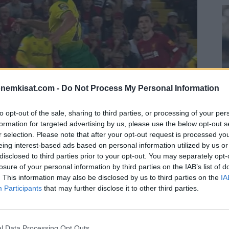
onemkisat.com -
Do Not Process My Personal Information
to opt-out of the sale, sharing to third parties, or processing of your per
formation for targeted advertising by us, please use the below opt-out s
r selection. Please note that after your opt-out request is processed y
S
eing interest-based ads based on personal information utilized by us or
–
disclosed to third parties prior to your opt-out. You may separately opt-
j
losure of your personal information by third parties on the IAB’s list of
a
. This information may also be disclosed by us to third parties on the
IA
Participants
that may further disclose it to other third parties.
al päättyi sunnuntaina, kun joukkue kävi häviämässä
22
Su
ka
l Data Processing Opt Outs
ov