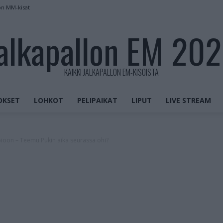
on MM-kisat
alkapallon EM 20
KAIKKI JALKAPALLON EM-KISOISTA
OKSET
LOHKOT
PELIPAIKAT
LIPUT
LIVE STREAM
ioon – Teemu Pukin aika seurassa ohi?