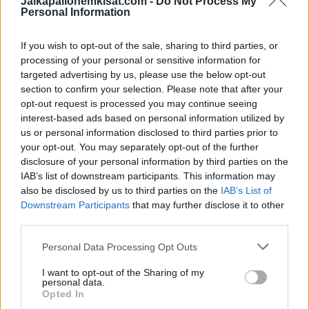
Jalkapallonemkisat.com -
Do Not Process My
Personal Information
Huuhkajat palaa Olympiastadionille – ensimmäinen ottelu
syyskuussa
If you wish to opt-out of the sale, sharing to third parties, or
processing of your personal or sensitive information for
targeted advertising by us, please use the below opt-out
section to confirm your selection. Please note that after your
opt-out request is processed you may continue seeing
interest-based ads based on personal information utilized by
us or personal information disclosed to third parties prior to
your opt-out. You may separately opt-out of the further
disclosure of your personal information by third parties on the
IAB’s list of downstream participants. This information may
Edellinen artikkeli
Seuraava artikkeli
also be disclosed by us to third parties on the
IAB’s List of
Downstream Participants
that may further disclose it to other
MTV selvitti: Näin paljon kukin
Veikkausliiga käynnistyy
third parties.
Veikkausliiga-seura voi ottaa
keskiviikkona – tässä
yleisöä
avauskierroksen ohjelma
Personal Data Processing Opt Outs
I want to opt-out of the Sharing of my
personal data.
LIITTYVÄT ARTIKKELIT
LISÄÄ TEKIJÄLTÄ
Opted In