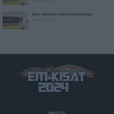
05.05.2025 11:03
Miten jalkapallo yhdistää kansakuntia
25.04.2025 15:57
MEISTÄ