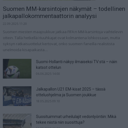
Suomen MM-karsintojen näkymät – todellinen
jalkapallokommentaattorin analyysi
22.09.2025 11:20
Suomen miesten maajoukkue jatkaa FIFA:n MM-karsintoja vaihtelevin
ottein. Tällä hetkellä Huuhkajat ovat kolmantena lohkossaan, mutta
syksyn ratkaisuottelut kertovat, onko suomen faneilla realistista
unelmoida kisapaikasta....
Suomi-Hollanti näkyy ilmaiseksi TV:stä – näin
katsot ottelun
06.06.2025 14:00
Jalkapallon U21 EM-kisat 2025 – tässä
otteluohjelma ja Suomen joukkue
18.05.2025 09:10
Suosituimmat urheilulajit vedonlyöntiin: Mikä
tekee niistä niin suosittuja?