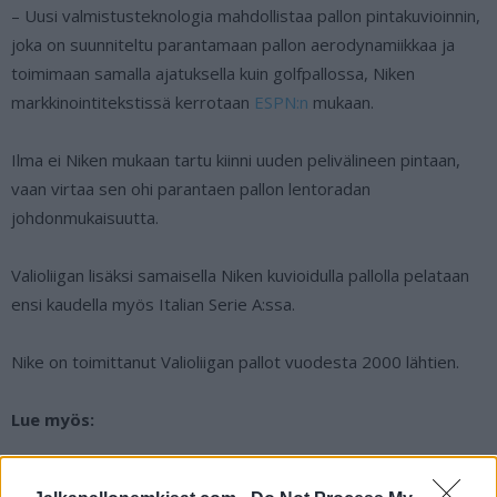
– Uusi valmistusteknologia mahdollistaa pallon pintakuvioinnin,
joka on suunniteltu parantamaan pallon aerodynamiikkaa ja
toimimaan samalla ajatuksella kuin golfpallossa, Niken
markkinointitekstissä kerrotaan
ESPN:n
mukaan.
Ilma ei Niken mukaan tartu kiinni uuden pelivälineen pintaan,
vaan virtaa sen ohi parantaen pallon lentoradan
johdonmukaisuutta.
Valioliigan lisäksi samaisella Niken kuvioidulla pallolla pelataan
ensi kaudella myös Italian Serie A:ssa.
Nike on toimittanut Valioliigan pallot vuodesta 2000 lähtien.
Lue myös:
Teemu Pukin kohtelu kuohuttaa – ”Ei hän tarvinnut lepuutusta”