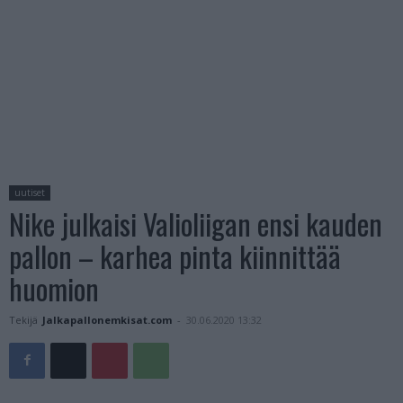
uutiset
Nike julkaisi Valioliigan ensi kauden
pallon – karhea pinta kiinnittää
huomion
Tekijä
Jalkapallonemkisat.com
-
30.06.2020 13:32