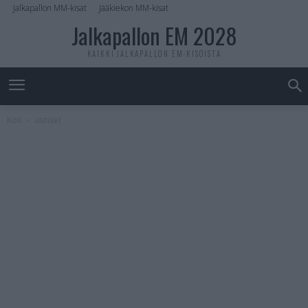
Jalkapallon MM-kisat
Jääkiekon MM-kisat
Jalkapallon EM 2028
KAIKKI JALKAPALLON EM-KISOISTA
Koti
uutiset