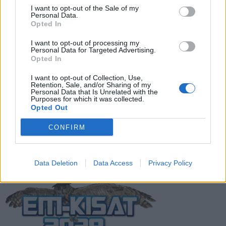
Suomen MM-karsintojen näkymät –
I want to opt-out of the Sale of my
Personal Data.
todellinen jalkapallokommentaattorin
Opted In
analyysi
I want to opt-out of processing my
Personal Data for Targeted Advertising.
Suomi-Hollanti näkyy ilmaiseksi TV:stä –
Opted In
näin katsot ottelun
I want to opt-out of Collection, Use,
Retention, Sale, and/or Sharing of my
Personal Data that Is Unrelated with the
Purposes for which it was collected.
Jalkapallon U21 EM-kisat 2025 – tässä
Opted Out
otteluohjelma ja Suomen joukkue
CONFIRM
Data Deletion
Data Access
Privacy Policy