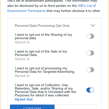
Veikkausliigan otteluohjelma kaudelle 2020 on julkaistu!
IAB’s list of downstream participants. This information may
also be disclosed by us to third parties on the
IAB’s List of
Downstream Participants
that may further disclose it to other
third parties.
Personal Data Processing Opt Outs
I want to opt-out of the Sharing of my
personal data.
Opted In
I want to opt-out of the Sale of my
Edellinen artikkeli
Seuraava artikkeli
Personal Data.
Nike julkaisi Valioliigan ensi
FA Cup julkisti välierien
Opted In
kauden pallon – karhea pinta
ajankohdat – tarjolla kaksi
I want to opt-out of processing my
kiinnittää huomion
huippumatsia
Personal Data for Targeted Advertising.
Opted In
I want to opt-out of Collection, Use,
LIITTYVÄT ARTIKKELIT
LISÄÄ TEKIJÄLTÄ
Retention, Sale, and/or Sharing of my
Personal Data that Is Unrelated with the
Purposes for which it was collected.
Suomen MM-karsintojen näkymät –
Opted Out
todellinen jalkapallokommentaattorin
CONFIRM