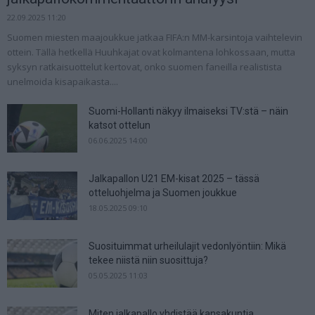
22.09.2025 11:20
Suomen miesten maajoukkue jatkaa FIFA:n MM-karsintoja vaihtelevin
ottein. Tällä hetkellä Huuhkajat ovat kolmantena lohkossaan, mutta
syksyn ratkaisuottelut kertovat, onko suomen faneilla realistista
unelmoida kisapaikasta....
Suomi-Hollanti näkyy ilmaiseksi TV:stä – näin
katsot ottelun
06.06.2025 14:00
Jalkapallon U21 EM-kisat 2025 – tässä
otteluohjelma ja Suomen joukkue
18.05.2025 09:10
Suosituimmat urheilulajit vedonlyöntiin: Mikä
tekee niistä niin suosittuja?
05.05.2025 11:03
Miten jalkapallo yhdistää kansakuntia