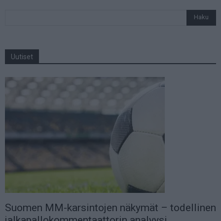
Uutiset
Suomen MM-karsintojen näkymät – todellinen
jalkapallokommentaattorin analyysi