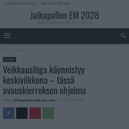
Jalkapallon MM-kisat
Jääkiekon MM-kisat
Jalkapallon EM 2028
KAIKKI JALKAPALLON EM-KISOISTA
Koti
uutiset
uutiset
Veikkausliiga käynnistyy
keskiviikkona – tässä
avauskierroksen ohjelma
Tekijä
Jalkapallonemkisat.com
-
01.07.2020 10:00