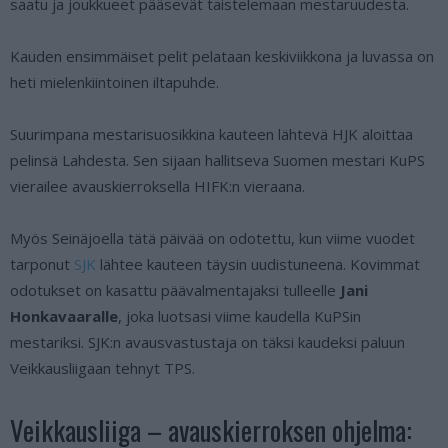
saatu ja joukkueet pääsevät taistelemaan mestaruudesta.
Kauden ensimmäiset pelit pelataan keskiviikkona ja luvassa on
heti mielenkiintoinen iltapuhde.
Suurimpana mestarisuosikkina kauteen lähtevä HJK aloittaa
pelinsä Lahdesta. Sen sijaan hallitseva Suomen mestari KuPS
vierailee avauskierroksella HIFK:n vieraana.
Myös Seinäjoella tätä päivää on odotettu, kun viime vuodet
tarponut
SJK
lähtee kauteen täysin uudistuneena. Kovimmat
odotukset on kasattu päävalmentajaksi tulleelle
Jani
Honkavaaralle
, joka luotsasi viime kaudella KuPSin
mestariksi. SJK:n avausvastustaja on täksi kaudeksi paluun
Veikkausliigaan tehnyt TPS.
Veikkausliiga – avauskierroksen ohjelma: