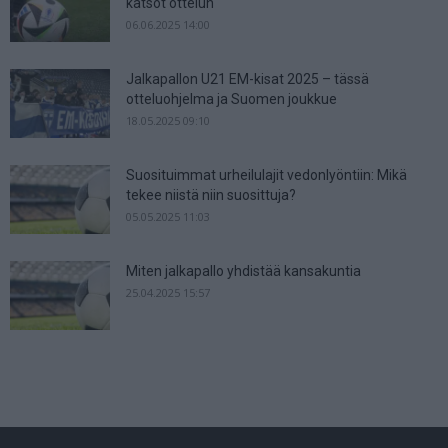
katsot ottelun
06.06.2025 14:00
Jalkapallon U21 EM-kisat 2025 – tässä
otteluohjelma ja Suomen joukkue
18.05.2025 09:10
Suosituimmat urheilulajit vedonlyöntiin: Mikä
tekee niistä niin suosittuja?
05.05.2025 11:03
Miten jalkapallo yhdistää kansakuntia
25.04.2025 15:57