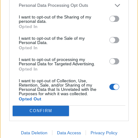
Personal Data Processing Opt Outs
Edellinen artikkeli
Seuraava artikkeli
I want to opt-out of the Sharing of my
Huuhkajien Juha Pirinen teki
Nike julkaisi Valioliigan ensi
personal data.
Opted In
kaksivuotisen sopimuksen AS
kauden pallon – karhea pinta
Trencinin kanssa
kiinnittää huomion
I want to opt-out of the Sale of my
Personal Data.
Opted In
LIITTYVÄT ARTIKKELIT
LISÄÄ TEKIJÄLTÄ
I want to opt-out of processing my
Personal Data for Targeted Advertising.
Opted In
Suomen MM-karsintojen näkymät –
todellinen jalkapallokommentaattorin
I want to opt-out of Collection, Use,
analyysi
Retention, Sale, and/or Sharing of my
Personal Data that Is Unrelated with the
Purposes for which it was collected.
Opted Out
Suomi-Hollanti näkyy ilmaiseksi TV:stä –
näin katsot ottelun
CONFIRM
Jalkapallon U21 EM-kisat 2025 – tässä
Data Deletion
Data Access
Privacy Policy
otteluohjelma ja Suomen joukkue