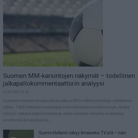
Suomen MM-karsintojen näkymät – todellinen
jalkapallokommentaattorin analyysi
22.09.2025 11:20
Suomen miesten maajoukkue jatkaa FIFA:n MM-karsintoja vaihtelevin
ottein. Tällä hetkellä Huuhkajat ovat kolmantena lohkossaan, mutta
syksyn ratkaisuottelut kertovat, onko suomen faneilla realistista
unelmoida kisapaikasta....
Suomi-Hollanti näkyy ilmaiseksi TV:stä – näin