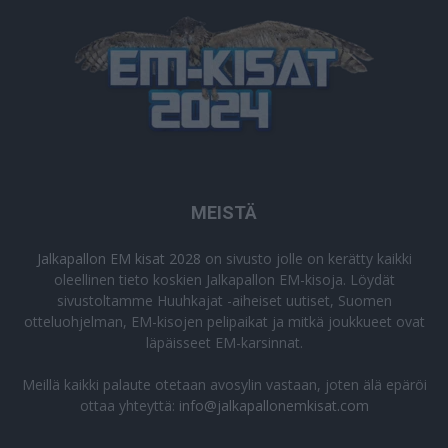
MEISTÄ
Jalkapallon EM kisat 2028
on sivusto jolle on kerätty kaikki
oleellinen tieto koskien Jalkapallon EM-kisoja. Löydät
sivustoltamme Huuhkajat -aiheiset uutiset, Suomen
otteluohjelman, EM-kisojen pelipaikat ja mitkä joukkueet ovat
läpäisseet EM-karsinnat.
Meillä kaikki palaute otetaan avosylin vastaan, joten älä epäröi
ottaa yhteyttä:
info@jalkapallonemkisat.com