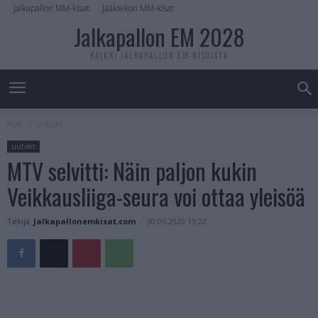
Jalkapallon MM-kisat
Jääkiekon MM-kisat
Jalkapallon EM 2028
KAIKKI JALKAPALLON EM-KISOISTA
Koti
uutiset
uutiset
MTV selvitti: Näin paljon kukin
Veikkausliiga-seura voi ottaa yleisöä
Tekijä
Jalkapallonemkisat.com
-
30.06.2020 13:22