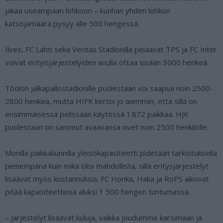
jakaa useampaan lohkoon – kunhan yhden lohkon
katsojamäärä pysyy alle 500 hengessä.
Ilves, FC Lahti sekä Veritas Stadionilla pelaavat TPS ja FC Inter
voivat erityisjärjestelyiden avulla ottaa sisään 3000 henkeä.
Töölön jalkapallostadionille puolestaan voi saapua noin 2500-
2800 henkeä, mutta HIFK kertoi jo aiemmin, että sillä on
ensimmäisessä pelissään käytössä 1 872 paikkaa. HJK
puolestaan on sanonut avaavansa ovet noin 2500 henkilölle.
Monilla paikkakunnilla yleisökapasiteetti pidetään tarkoituksella
pienempänä kuin mikä olisi mahdollista, sillä eritysjärjestelyt
lisäävät myös kustannuksia. FC Honka, Haka ja RoPS aikovat
pitää kapasiteettinsa aluksi 1 500 hengen tuntumassa.
– Järjestelyt lisäävät kuluja, vaikka joudumme karsimaan ja