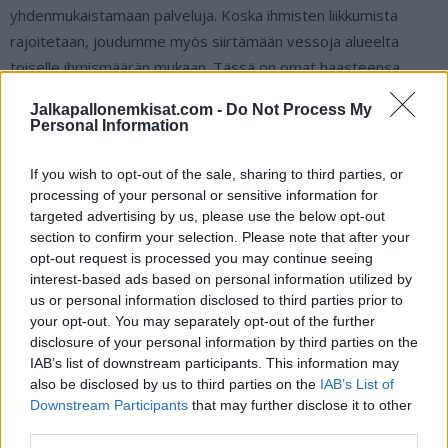
yhdenmukaistamaan palveluja. Koska ihmisten liikkumista
rajoitetaan, joudumme myös siirtämään vessoja alueelta
toiselle ihmismäärän mukaan. Tässä on omat haasteensa
tilojen kanssa, FC Hongan tapahtumapäällikkö Antti Salonen
Jalkapallonemkisat.com -
Do Not Process My
avasi
MTV Urheilulle
.
Personal Information
Tsekkaa myös:
If you wish to opt-out of the sale, sharing to third parties, or
processing of your personal or sensitive information for
targeted advertising by us, please use the below opt-out
Veikkausliigan otteluohjelma 2020
section to confirm your selection. Please note that after your
opt-out request is processed you may continue seeing
Veikkausliigan pelaajabudjetit kaudelle 2020
interest-based ads based on personal information utilized by
us or personal information disclosed to third parties prior to
your opt-out. You may separately opt-out of the further
disclosure of your personal information by third parties on the
IAB’s list of downstream participants. This information may
also be disclosed by us to third parties on the
IAB’s List of
Downstream Participants
that may further disclose it to other
third parties.