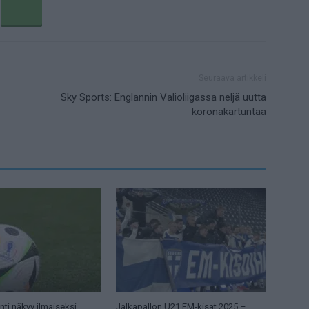
Seuraava artikkeli
Sky Sports: Englannin Valioliigassa neljä uutta
koronakartuntaa
ti näkyy ilmaiseksi
Jalkapallon U21 EM-kisat 2025 –