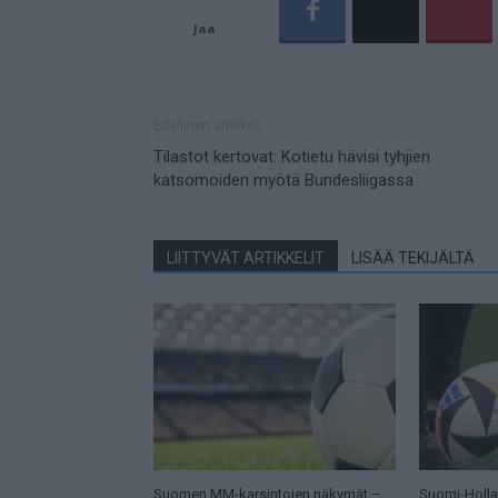
Jaa
Edellinen artikkeli
Tilastot kertovat: Kotietu hävisi tyhjien
katsomoiden myötä Bundesliigassa
LIITTYVÄT ARTIKKELIT
LISÄÄ TEKIJÄLTÄ
Suomen MM-karsintojen näkymät –
Suomi-Hollan