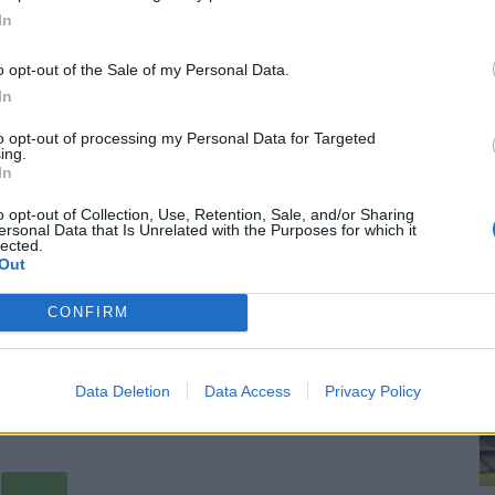
an
Teemu Tainion
poika on pelannut viimeiset vuodet
In
ra
inion sopimus Tottenhamin kanssa loppui tähän
re
ään uuteen seuraan.
o opt-out of the Sale of my Personal Data.
In
 hetkellä, keskikentän pohjalla tai laitapakkina pelaava
to opt-out of processing my Personal Data for Targeted
ing.
In
, jossa lupaus kävi läpi Spursin juniorijoukkueita.
o opt-out of Collection, Use, Retention, Sale, and/or Sharing
ersonal Data that Is Unrelated with the Purposes for which it
 tilille.
lected.
Out
an isänsä valmennukseen, sillä Veikkausliigaan viime
CONFIRM
entajana toimii juurikin isä Teemu Tainio.
 tyhjien katsomoiden myötä Bundesliigassa
Data Deletion
Data Access
Privacy Policy