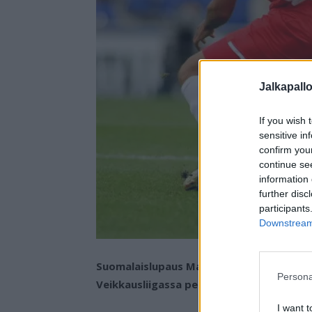
Jalkapall
If you wish 
sensitive in
confirm you
continue se
information 
further disc
participants
Downstream 
Suomalaislupaus Maximus Tainio on teh
Persona
Veikkausliigassa pelaavan FC Hakan kans
I want t