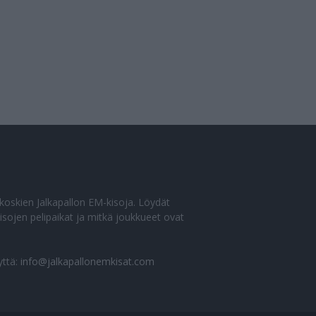
o koskien Jalkapallon EM-kisoja. Löydät
sojen pelipaikat ja mitkä joukkueet ovat
yttä:
info@jalkapallonemkisat.com