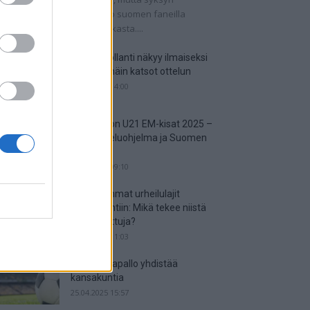
tkaisuottelut kertovat, onko suomen faneilla
alistista unelmoida kisapaikasta....
Suomi-Hollanti näkyy ilmaiseksi
TV:stä – näin katsot ottelun
06.06.2025 14:00
Jalkapallon U21 EM-kisat 2025 –
tässä otteluohjelma ja Suomen
joukkue
18.05.2025 09:10
Suosituimmat urheilulajit
vedonlyöntiin: Mikä tekee niistä
niin suosittuja?
05.05.2025 11:03
Miten jalkapallo yhdistää
kansakuntia
25.04.2025 15:57