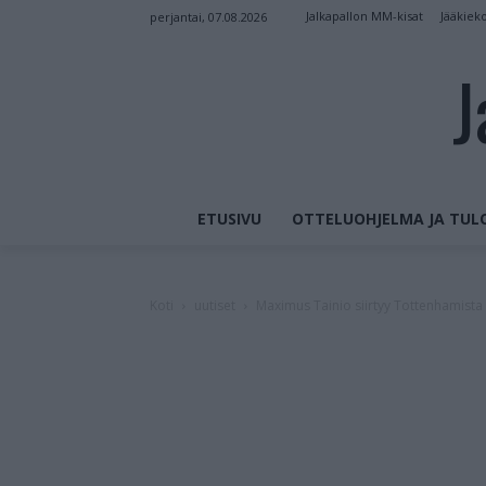
Jalkapallon MM-kisat
Jääkiek
perjantai, 07.08.2026
J
ETUSIVU
OTTELUOHJELMA JA TUL
Koti
uutiset
Maximus Tainio siirtyy Tottenhamist