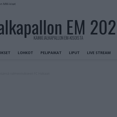
on MM-kisat
alkapallon EM 20
KAIKKI JALKAPALLON EM-KISOISTA
OKSET
LOHKOT
PELIPAIKAT
LIPUT
LIVE STREAM
a isänsä valmennukseen FC Hakaan