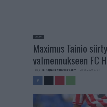
uutiset
Maximus Tainio siirt
valmennukseen FC H
Tekijä
Jalkapallonemkisat.com
-
28.05.2020 07:37