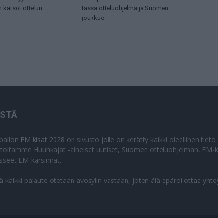
n katsot ottelun
tässä otteluohjelma ja Suomen
joukkue
ISTÄ
apallon EM kisat 2028
on sivusto jolle on kerätty kaikki oleellinen tiet
stoltamme Huuhkajat -aiheiset uutiset, Suomen otteluohjelman, EM-ki
isseet EM-karsinnat.
lä kaikki palaute otetaan avosylin vastaan, joten älä epäröi ottaa yhte