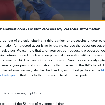
onemkisat.com -
Do Not Process My Personal Information
to opt-out of the sale, sharing to third parties, or processing of your per
formation for targeted advertising by us, please use the below opt-out s
r selection. Please note that after your opt-out request is processed y
eing interest-based ads based on personal information utilized by us or
disclosed to third parties prior to your opt-out. You may separately opt-
S
losure of your personal information by third parties on the IAB’s list of
–
. This information may also be disclosed by us to third parties on the
IA
Participants
that may further disclose it to other third parties.
j
a
22
nyt loppukauden mittaisen sopimuksen
l Data Processing Opt Outs
Su
sa.
ka
o opt-out of the Sharing of my personal data.
ov