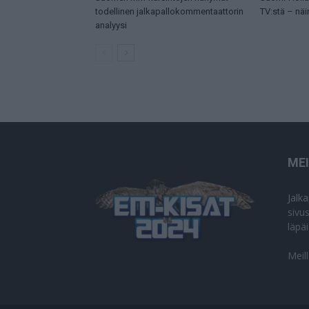
todellinen jalkapallokommentaattorin
TV:stä – näi
analyysi
ME
Jalk
sivu
läpä
Meil