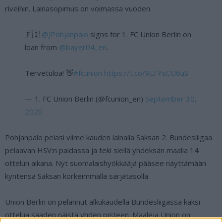
riveihin. Lainasopimus on voimassa vuoden.
🇫🇮
@JPohjanpalo
signs for 1. FC Union Berlin on
loan from
@bayer04_en
.
Tervetuloa! 👋
#fcunion
https://t.co/9LFYsCU6uS
— 1. FC Union Berlin (@fcunion_en)
September 30,
2020
Pohjanpalo pelasi viime kauden lainalla Saksan 2. Bundesliigaa
pelaavan HSV:n paidassa ja teki siellä yhdeksän maalia 14
ottelun aikana. Nyt suomalaishyökkääjä pääsee näyttämään
kyntensä Saksan korkeimmalla sarjatasolla.
Union Berlin on pelannut alkukaudella Bundesliigassa kaksi
ottelua saaden näistä yhden pisteen. Maaleja Union on