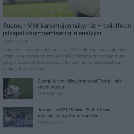
Suomen MM-karsintojen näkymät – todellinen
jalkapallokommentaattorin analyysi
22.09.2025 11:20
Suomen miesten maajoukkue jatkaa FIFA:n MM-karsintoja vaihtelevin
ottein. Tällä hetkellä Huuhkajat ovat kolmantena lohkossaan, mutta
syksyn ratkaisuottelut kertovat, onko suomen faneilla realistista
unelmoida kisapaikasta....
Suomi-Hollanti näkyy ilmaiseksi TV:stä – näin
katsot ottelun
06.06.2025 14:00
Jalkapallon U21 EM-kisat 2025 – tässä
otteluohjelma ja Suomen joukkue
18.05.2025 09:10