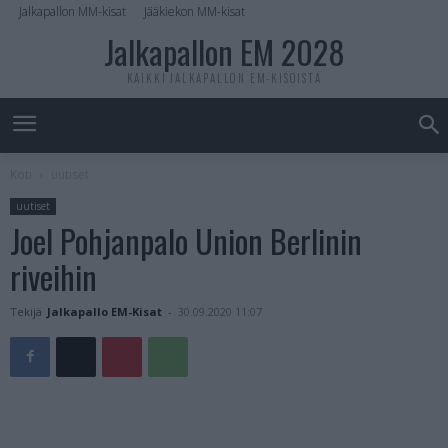
Jalkapallon MM-kisat
Jääkiekon MM-kisat
Jalkapallon EM 2028
KAIKKI JALKAPALLON EM-KISOISTA
Koti
uutiset
uutiset
Joel Pohjanpalo Union Berlinin
riveihin
Tekijä
Jalkapallo EM-Kisat
-
30.09.2020 11:07