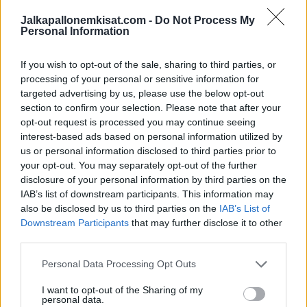
onnistunut tehtailemaan alkukauden aikana kaksi kappaletta.
Jalkapallonemkisat.com -
Do Not Process My
Personal Information
Markku Kanerva
nimesi Joel Pohjanpalon mukaan lokakuun
maaotteluihin Puolaa (7.10.), Bulgariaa (11.10.) sekä Irlantia
If you wish to opt-out of the sale, sharing to third parties, or
(14.10.) vastaan.
processing of your personal or sensitive information for
targeted advertising by us, please use the below opt-out
section to confirm your selection. Please note that after your
opt-out request is processed you may continue seeing
interest-based ads based on personal information utilized by
us or personal information disclosed to third parties prior to
your opt-out. You may separately opt-out of the further
disclosure of your personal information by third parties on the
IAB’s list of downstream participants. This information may
also be disclosed by us to third parties on the
IAB’s List of
Downstream Participants
that may further disclose it to other
Edellinen artikkeli
Seuraava artikkeli
third parties.
Upea maali miesten Ykkösessä
KuPS pelaa illalla paikasta
– maalille miljoonayleisö!
Eurooppa-liigaan – Ruutu
Personal Data Processing Opt Outs
näyttää ottelun!
I want to opt-out of the Sharing of my
personal data.