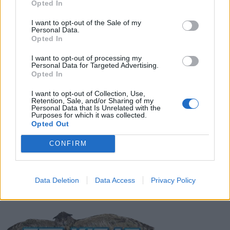
Opted In
LIITTYVÄT ARTIKKELIT
LISÄÄ TEKIJÄLTÄ
I want to opt-out of the Sale of my
Personal Data.
Suomen MM-karsintojen näkymät –
Opted In
todellinen jalkapallokommentaattorin
I want to opt-out of processing my
analyysi
Personal Data for Targeted Advertising.
Opted In
Suomi-Hollanti näkyy ilmaiseksi TV:stä –
I want to opt-out of Collection, Use,
näin katsot ottelun
Retention, Sale, and/or Sharing of my
Personal Data that Is Unrelated with the
Purposes for which it was collected.
Opted Out
Jalkapallon U21 EM-kisat 2025 – tässä
CONFIRM
otteluohjelma ja Suomen joukkue
Data Deletion
Data Access
Privacy Policy