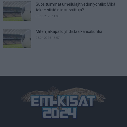
Suosituimmat urheilulajit vedonlyöntiin: Mikä
tekee niistä niin suosittuja?
05.05.2025 11:03
Miten jalkapallo yhdistää kansakuntia
25.04.2025 15:57