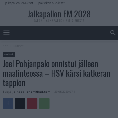
Jalkapallon MM-kisat
Jääkiekon MM-kisat
Jalkapallon EM 2028
KAIKKI JALKAPALLON EM-KISOISTA
Koti
uutiset
uutiset
Joel Pohjanpalo onnistui jälleen
maalinteossa – HSV kärsi katkeran
tappion
Tekijä
Jalkapallonemkisat.com
-
29.05.2020 07:41