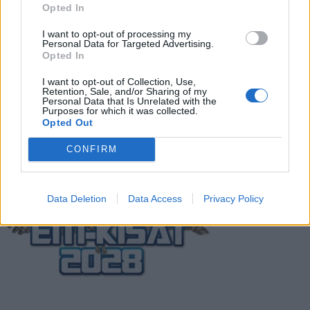
Opted In
Suomi-Hollanti näkyy ilmaiseksi TV:stä –
I want to opt-out of processing my
näin katsot ottelun
Personal Data for Targeted Advertising.
Opted In
I want to opt-out of Collection, Use,
Retention, Sale, and/or Sharing of my
Jalkapallon U21 EM-kisat 2025 – tässä
Personal Data that Is Unrelated with the
otteluohjelma ja Suomen joukkue
Purposes for which it was collected.
Opted Out
CONFIRM
Data Deletion
Data Access
Privacy Policy