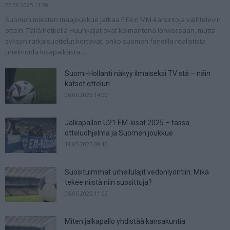
22.09.2025 11:20
Suomen miesten maajoukkue jatkaa FIFA:n MM-karsintoja vaihtelevin
ottein. Tällä hetkellä Huuhkajat ovat kolmantena lohkossaan, mutta
syksyn ratkaisuottelut kertovat, onko suomen faneilla realistista
unelmoida kisapaikasta....
Suomi-Hollanti näkyy ilmaiseksi TV:stä – näin
katsot ottelun
06.06.2025 14:00
Jalkapallon U21 EM-kisat 2025 – tässä
otteluohjelma ja Suomen joukkue
18.05.2025 09:10
Suosituimmat urheilulajit vedonlyöntiin: Mikä
tekee niistä niin suosittuja?
05.05.2025 11:03
Miten jalkapallo yhdistää kansakuntia