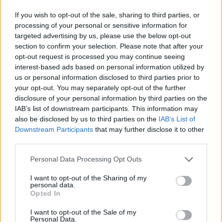
If you wish to opt-out of the sale, sharing to third parties, or
processing of your personal or sensitive information for
targeted advertising by us, please use the below opt-out
section to confirm your selection. Please note that after your
opt-out request is processed you may continue seeing
interest-based ads based on personal information utilized by
us or personal information disclosed to third parties prior to
your opt-out. You may separately opt-out of the further
disclosure of your personal information by third parties on the
Edellinen artikkeli
Seuraava artikkeli
IAB’s list of downstream participants. This information may
Sky Sports: Englannin
Myös Serie A -kausi jatkuu –
also be disclosed by us to third parties on the
IAB’s List of
Valioliigassa neljä uutta
pelien alkamisajankohta on 20.
Downstream Participants
that may further disclose it to other
koronakartuntaa
kesäkuuta
third parties.
Personal Data Processing Opt Outs
LIITTYVÄT ARTIKKELIT
LISÄÄ TEKIJÄLTÄ
I want to opt-out of the Sharing of my
personal data.
Suomen MM-karsintojen näkymät –
Opted In
todellinen jalkapallokommentaattorin
I want to opt-out of the Sale of my
analyysi
Personal Data.