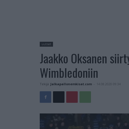
uutiset
Jaakko Oksanen siirty
Wimbledoniin
Tekijä
Jalkapallonemkisat.com
-
14.08.2020 09:34