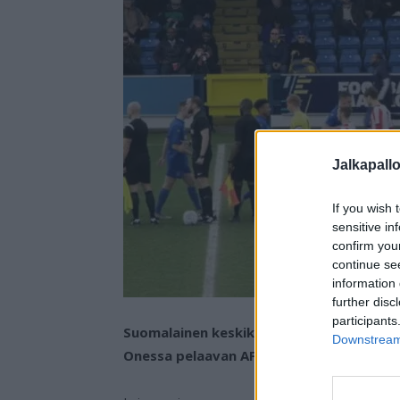
Jalkapall
If you wish 
sensitive in
confirm you
continue se
information 
further disc
participants
Suomalainen keskikenttäpelaaja Jaakko O
Downstream 
Onessa pelaavan AFC Wimbledonin riveihi