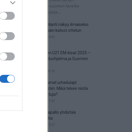
tkaisuottelut kertovat, onko suomen faneilla
alistista unelmoida kisapaikasta....
Suomi-Hollanti näkyy ilmaiseksi
TV:stä – näin katsot ottelun
06.06.2025 14:00
Jalkapallon U21 EM-kisat 2025 –
tässä otteluohjelma ja Suomen
joukkue
18.05.2025 09:10
Suosituimmat urheilulajit
vedonlyöntiin: Mikä tekee niistä
niin suosittuja?
05.05.2025 11:03
Miten jalkapallo yhdistää
kansakuntia
25.04.2025 15:57