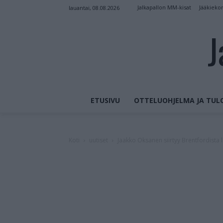
Jalkapallon MM-kisat
Jääkieko
lauantai, 08.08.2026
J
ETUSIVU
OTTELUOHJELMA JA TUL
Koti
uutiset
Jaakko Oksanen siirtyy Brentfordista 