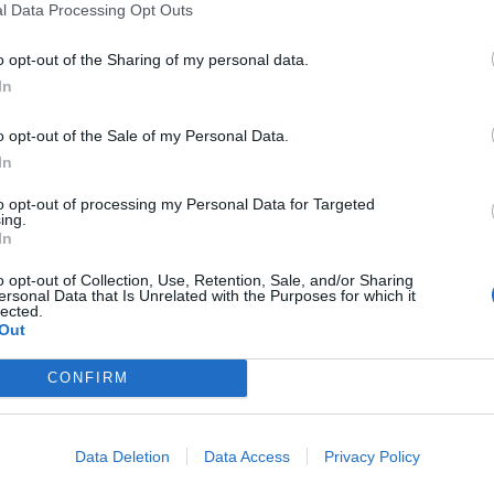
ntford voi halutessaan kutsua Oksasen takaisin
l Data Processing Opt Outs
ra
re
o opt-out of the Sharing of my personal data.
In
kkosjoukkueen kantaviin voimiin. Edustusjoukkueessa hän
o opt-out of the Sale of my Personal Data.
In
 huomioiden sen, miten hän pelasi B-joukkueessa, B-
otesi
Brentfordin
julkaisemassa tiedotteessa.
to opt-out of processing my Personal Data for Targeted
ing.
In
asi lainapestillä Marcus Forss, joka mätti mahtavalla
o opt-out of Collection, Use, Retention, Sale, and/or Sharing
loukkaantumistaan.
ersonal Data that Is Unrelated with the Purposes for which it
lected.
Out
nalta mielenkiintoisia siirtouutisia, kun
Huuhkajien
pääsarjaan nousseen Stal Mielecin kanssa.
CONFIRM
llä mies hamuaa varmasti paikkaa
Huuhkajien EM-kisoihin
Data Deletion
Data Access
Privacy Policy