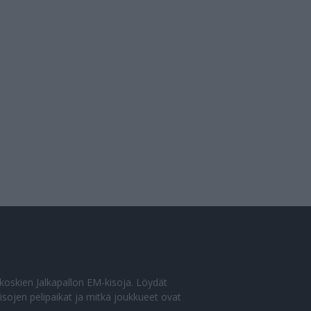
o koskien Jalkapallon EM-kisoja. Löydät
sojen pelipaikat ja mitkä joukkueet ovat