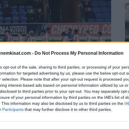
onemkisat.com -
Do Not Process My Personal Information
to opt-out of the sale, sharing to third parties, or processing of your per
formation for targeted advertising by us, please use the below opt-out s
S
r selection. Please note that after your opt-out request is processed y
eing interest-based ads based on personal information utilized by us or
–
disclosed to third parties prior to your opt-out. You may separately opt-
j
losure of your personal information by third parties on the IAB’s list of
a
. This information may also be disclosed by us to third parties on the
IA
ksanen siirtyy lainapestillä Brentfordista League
22
Participants
that may further disclose it to other third parties.
n.
Su
ka
ov