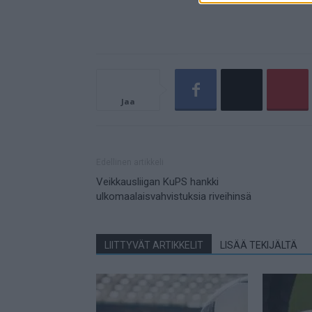
Jaa
Edellinen artikkeli
Veikkausliigan KuPS hankki
ulkomaalaisvahvistuksia riveihinsä
LIITTYVÄT ARTIKKELIT
LISÄÄ TEKIJÄLTÄ