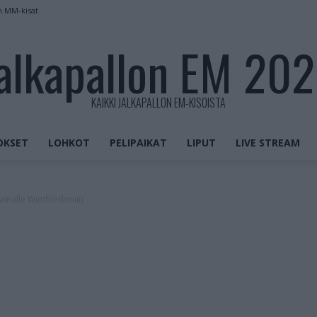
n MM-kisat
alkapallon EM 20
KAIKKI JALKAPALLON EM-KISOISTA
OKSET
LOHKOT
PELIPAIKAT
LIPUT
LIVE STREAM
lainalle Wimbledoniin