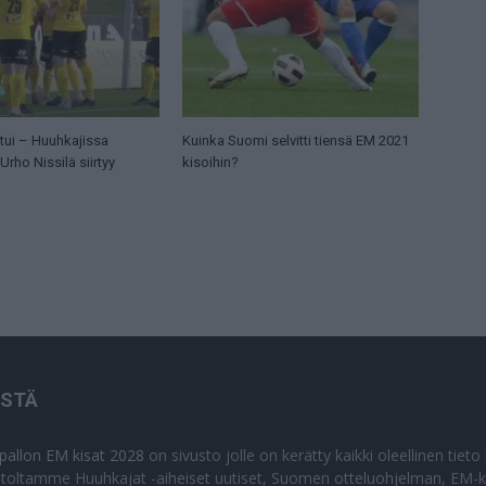
stui – Huuhkajissa
Kuinka Suomi selvitti tiensä EM 2021
Urho Nissilä siirtyy
kisoihin?
ISTÄ
apallon EM kisat 2028
on sivusto jolle on kerätty kaikki oleellinen tiet
stoltamme Huuhkajat -aiheiset uutiset, Suomen otteluohjelman, EM-ki