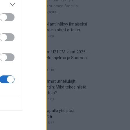
tkaisuottelut kertovat, onko suomen faneilla
alistista unelmoida kisapaikasta....
Suomi-Hollanti näkyy ilmaiseksi
TV:stä – näin katsot ottelun
06.06.2025 14:00
Jalkapallon U21 EM-kisat 2025 –
tässä otteluohjelma ja Suomen
joukkue
18.05.2025 09:10
Suosituimmat urheilulajit
vedonlyöntiin: Mikä tekee niistä
niin suosittuja?
05.05.2025 11:03
Miten jalkapallo yhdistää
kansakuntia
25.04.2025 15:57