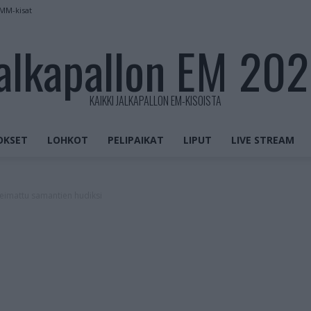
 MM-kisat
alkapallon EM 20
KAIKKI JALKAPALLON EM-KISOISTA
OKSET
LOHKOT
PELIPAIKAT
LIPUT
LIVE STREAM
 leimattu samantien hudiksi