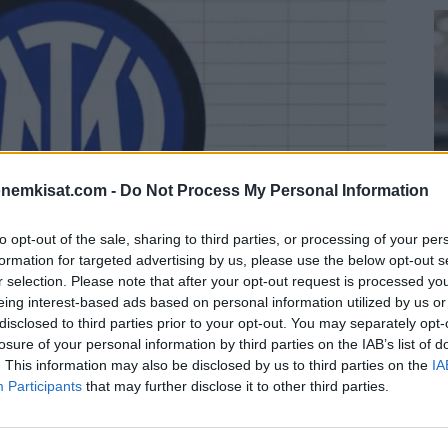
onemkisat.com -
Do Not Process My Personal Information
to opt-out of the sale, sharing to third parties, or processing of your per
formation for targeted advertising by us, please use the below opt-out s
S
r selection. Please note that after your opt-out request is processed y
–
eing interest-based ads based on personal information utilized by us or
j
disclosed to third parties prior to your opt-out. You may separately opt-
losure of your personal information by third parties on the IAB’s list of
a
. This information may also be disclosed by us to third parties on the
IA
22
Participants
that may further disclose it to other third parties.
Su
ka
. Sosiaalisessa mediassa tämä logopäivitys on
ov