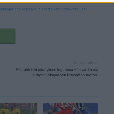
uhkajat nappasi kaksi pistettä kahdessa ottelussa
Seuraava artikkeli
FC Lahti teki päivityksen logoonsa – ”aivan hirveä
ja täysin jalkapalloon liittymätön tuotos”