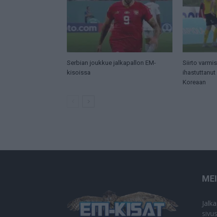
Serbian joukkue jalkapallon EM-
Siirto varmi
kisoissa
ihastuttanut 
Koreaan
ME
Jalk
sivu