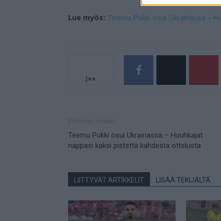
Lue myös:
Teemu Pukki osui Ukrainassa – Hu
Jaa
Edellinen artikkeli
Teemu Pukki osui Ukrainassa – Huuhkajat
nappasi kaksi pistettä kahdesta ottelusta
LIITTYVÄT ARTIKKELIT
LISÄÄ TEKIJÄLTÄ