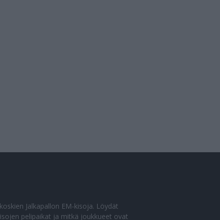
o koskien Jalkapallon EM-kisoja. Löydät
sojen pelipaikat ja mitkä joukkueet ovat