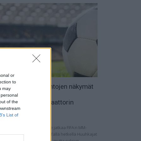
sonal or
ection to
uomen MM-karsintojen näkymät
ou may
 todellinen
 personal
alkapallokommentaattorin
out of the
 downstream
nalyysi
B’s List of
.09.2025 11:20
omen miesten maajoukkue jatkaa FIFA:n MM-
rsintoja vaihtelevin ottein. Tällä hetkellä Huuhkajat
at kolmantena lohkossaan, mutta syksyn