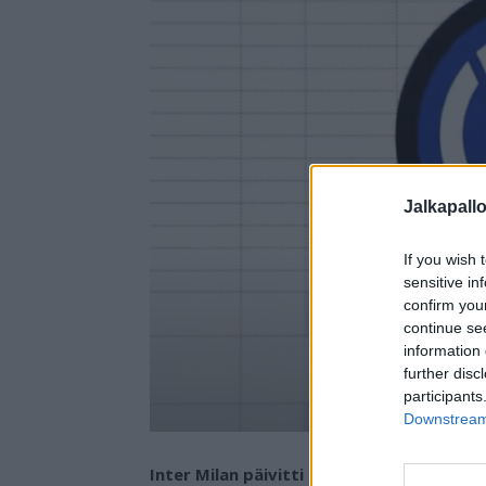
Jalkapall
If you wish 
sensitive in
confirm you
continue se
information 
further disc
participants
Downstream 
Inter Milan päivitti perinteistä logoaan