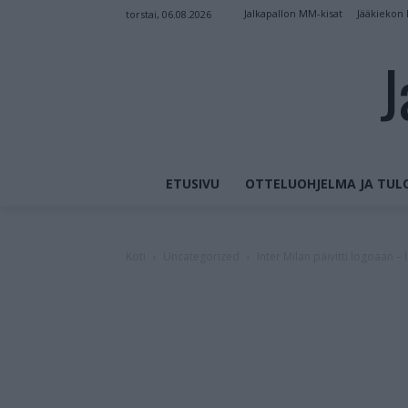
Jalkapallon MM-kisat
Jääkiekon
torstai, 06.08.2026
J
ETUSIVU
OTTELUOHJELMA JA TUL
Koti
Uncategorized
Inter Milan päivitti logoaan –