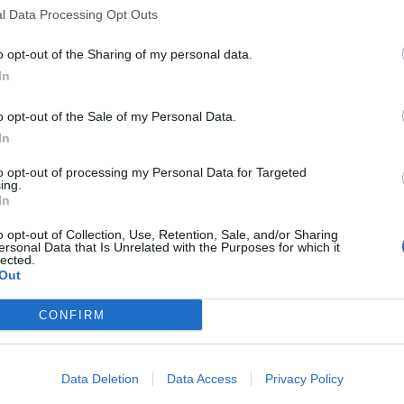
ksi hudiksi.
l Data Processing Opt Outs
ra
re
o opt-out of the Sharing of my personal data.
tu ja perinteinen logo saa väistyä ja tilalle tulee uusi
In
o opt-out of the Sale of my Personal Data.
In
Inter
pic.twitter.com/Aa5fFFYO7J
to opt-out of processing my Personal Data for Targeted
ing.
In
o opt-out of Collection, Use, Retention, Sale, and/or Sharing
ältä
.
ersonal Data that Is Unrelated with the Purposes for which it
lected.
Out
jo flopiksi. Perinteiset värit sentään säilyvät ennallaan,
CONFIRM
koinen muutos vanhaan ja perinteiseen logoon.
eestä? Onko uusi logo hitti vai todellinen huti? Ota kantaa
Data Deletion
Data Access
Privacy Policy