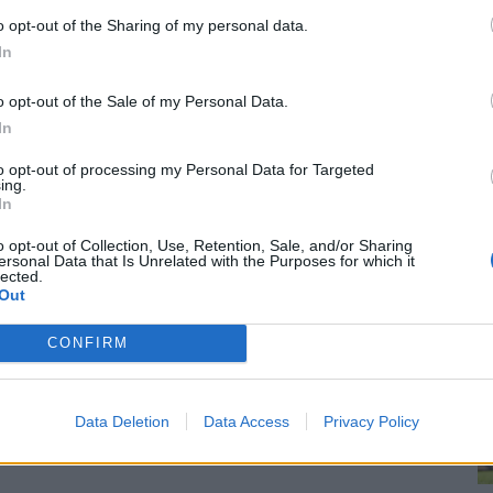
n puheenjohtaja
Aleksander Ceferiniltä
. Ceferin on
ra
o opt-out of the Sharing of my personal data.
re
 siitäkin huolimatta, että virus on nyt pahentunut
In
o opt-out of the Sale of my Personal Data.
In
sesta, mutta olemme aivan varmoja, että EM-kisat
r+
– maksukanavan haastattelussa.
to opt-out of processing my Personal Data for Targeted
ing.
In
nalla ja yhtä monessa maassa, mutta tähän saattaa olla
o opt-out of Collection, Use, Retention, Sale, and/or Sharing
ersonal Data that Is Unrelated with the Purposes for which it
lected.
Out
essätoista, kahdeksassa, viidessä tai vaikka vain yhdessä
CONFIRM
 on yleisön kohtalo jalkapallon EM-kisoissa. On
ttia, 50 prosenttia tai vaikka 30 prosenttia stadionien
Data Deletion
Data Access
Privacy Policy
lkapallon EM-kisat pelataan ilman yleisöä
.