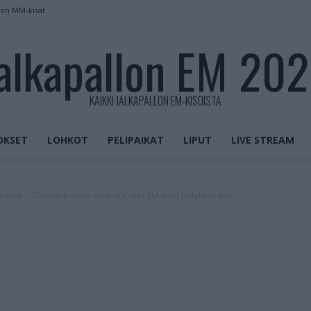
kon MM-kisat
alkapallon EM 20
KAIKKI JALKAPALLON EM-KISOISTA
OKSET
LOHKOT
PELIPAIKAT
LIPUT
LIVE STREAM
väelle – ”Olemme aivan varmoja, että EM-kisat pelataan ensi...