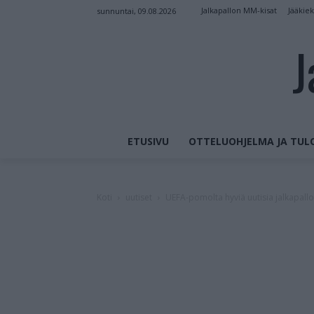
Jalkapallon MM-kisat
Jääkie
sunnuntai, 09.08.2026
J
ETUSIVU
OTTELUOHJELMA JA TUL
Koti
uutiset
UEFA-pomolta hyviä uutisia jalkapallo