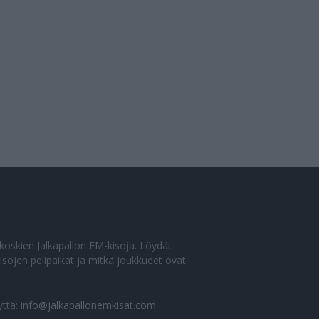
o koskien Jalkapallon EM-kisoja. Löydät
sojen pelipaikat ja mitkä joukkueet ovat
yttä:
info@jalkapallonemkisat.com