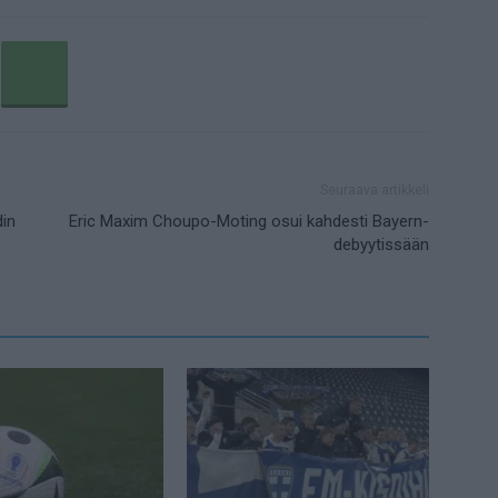
Seuraava artikkeli
din
Eric Maxim Choupo-Moting osui kahdesti Bayern-
debyytissään