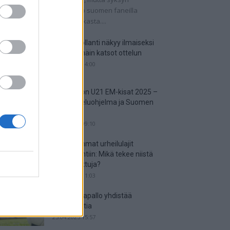
tkaisuottelut kertovat, onko suomen faneilla
alistista unelmoida kisapaikasta....
Suomi-Hollanti näkyy ilmaiseksi
TV:stä – näin katsot ottelun
06.06.2025 14:00
Jalkapallon U21 EM-kisat 2025 –
tässä otteluohjelma ja Suomen
joukkue
18.05.2025 09:10
Suosituimmat urheilulajit
vedonlyöntiin: Mikä tekee niistä
niin suosittuja?
05.05.2025 11:03
Miten jalkapallo yhdistää
kansakuntia
25.04.2025 15:57