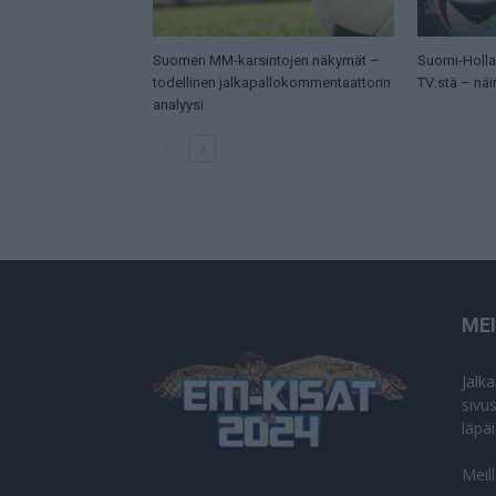
Suomen MM-karsintojen näkymät –
Suomi-Hollan
todellinen jalkapallokommentaattorin
TV:stä – näi
analyysi
ME
Jalk
sivu
läpä
Meil