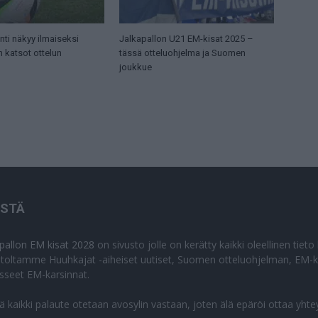
ti näkyy ilmaiseksi
Jalkapallon U21 EM-kisat 2025 –
n katsot ottelun
tässä otteluohjelma ja Suomen
joukkue
ISTÄ
apallon EM kisat 2028
on sivusto jolle on kerätty kaikki oleellinen tiet
stoltamme Huuhkajat -aiheiset uutiset, Suomen otteluohjelman, EM-ki
isseet EM-karsinnat.
lä kaikki palaute otetaan avosylin vastaan, joten älä epäröi ottaa yhte