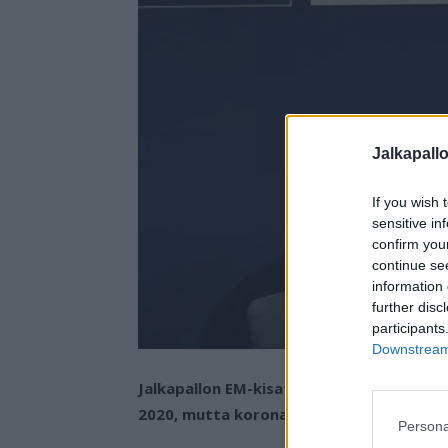
Jalkapall
If you wish 
sensitive in
confirm you
continue se
information 
further disc
participants
Downstream 
Jalkapallon EM-kisat on määrä pelata ensi
2020, mutta koronavirus siirsi kisoja m
Persona