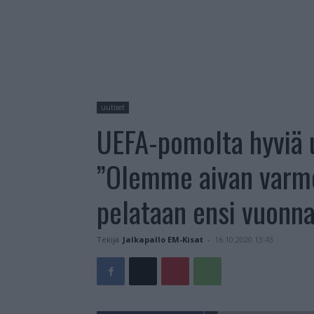
uutiset
UEFA-pomolta hyviä u
”Olemme aivan varmo
pelataan ensi vuonna
Tekijä
Jalkapallo EM-Kisat
-
16.10.2020 13:43