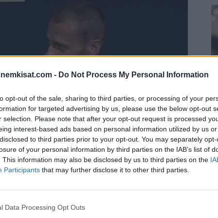
onemkisat.com -
Do Not Process My Personal Information
to opt-out of the sale, sharing to third parties, or processing of your per
formation for targeted advertising by us, please use the below opt-out s
r selection. Please note that after your opt-out request is processed y
eing interest-based ads based on personal information utilized by us or
S
disclosed to third parties prior to your opt-out. You may separately opt-
–
losure of your personal information by third parties on the IAB’s list of
j
. This information may also be disclosed by us to third parties on the
IA
a
Participants
that may further disclose it to other third parties.
22
 kesänä. Turnauksen piti alunperin olla kesällä
Su
yöhempään ajankohtaan.
ka
l Data Processing Opt Outs
ov