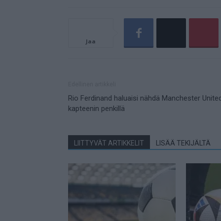
Jaa
Edellinen artikkeli
Rio Ferdinand haluaisi nähdä Manchester Unite
kapteenin penkillä
LIITTYVÄT ARTIKKELIT
LISÄÄ TEKIJÄLTÄ