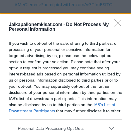
#MeOlemmeSuomi
pic.twitter.com/vGTfmB8lTO
— Huuhkajat (@Huuhkajat)
March 17, 2021
Jalkapallonemkisat.com -
Do Not Process My
Personal Information
Suomen osalta karsinnat alkavat ensi viikolla kahdella ottelulla.
Olympiastadionilla pelattavaan kotiotteluun ei saa ottaa
If you wish to opt-out of the sale, sharing to third parties, or
processing of your personal or sensitive information for
yleisöä koronarajoitusten vuoksi, vaan ottelu tullaan
targeted advertising by us, please use the below opt-out
pelaamaan tyhjille katsomoille. Kaikki Suomen karsintaottelut
section to confirm your selection. Please note that after your
näkyvät tuttuun tapaan Viaplay -palvelusta.
opt-out request is processed you may continue seeing
interest-based ads based on personal information utilized by
us or personal information disclosed to third parties prior to
your opt-out. You may separately opt-out of the further
disclosure of your personal information by third parties on the
IAB’s list of downstream participants. This information may
also be disclosed by us to third parties on the
IAB’s List of
Downstream Participants
that may further disclose it to other
third parties.
Edellinen artikkeli
Seuraava artikkeli
Personal Data Processing Opt Outs