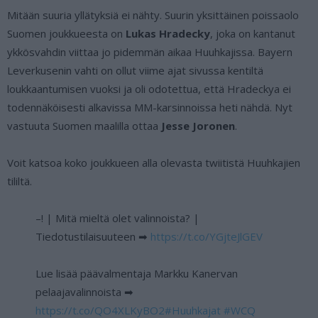
Mitään suuria yllätyksiä ei nähty. Suurin yksittäinen poissaolo
Suomen joukkueesta on
Lukas Hradecky
, joka on kantanut
ykkösvahdin viittaa jo pidemmän aikaa Huuhkajissa. Bayern
Leverkusenin vahti on ollut viime ajat sivussa kentiltä
loukkaantumisen vuoksi ja oli odotettua, että Hradeckya ei
todennäköisesti alkavissa MM-karsinnoissa heti nähdä. Nyt
vastuuta Suomen maalilla ottaa
Jesse Joronen
.
Voit katsoa koko joukkueen alla olevasta twiitistä Huuhkajien
tililtä.
–! | Mitä mieltä olet valinnoista? |
Tiedotustilaisuuteen ➡
https://t.co/YGjteJlGEV
Lue lisää päävalmentaja Markku Kanervan
pelaajavalinnoista ➡
https://t.co/QO4XLKyBO2
#Huuhkajat
#WCQ