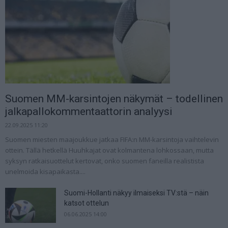
Suomen MM-karsintojen näkymät – todellinen
jalkapallokommentaattorin analyysi
22.09.2025 11:20
Suomen miesten maajoukkue jatkaa FIFA:n MM-karsintoja vaihtelevin
ottein. Tällä hetkellä Huuhkajat ovat kolmantena lohkossaan, mutta
syksyn ratkaisuottelut kertovat, onko suomen faneilla realistista
unelmoida kisapaikasta....
Suomi-Hollanti näkyy ilmaiseksi TV:stä – näin
katsot ottelun
06.06.2025 14:00