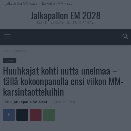
Jalkapallon MM-kisat
Jääkiekon MM-kisat
Jalkapallon EM 2028
KAIKKI JALKAPALLON EM-KISOISTA
Koti
uutiset
uutiset
Huuhkajat kohti uutta unelmaa –
tällä kokoonpanolla ensi viikon MM-
karsintaotteluihin
Tekijä
Jalkapallo EM-Kisat
-
17.03.2021 13:29