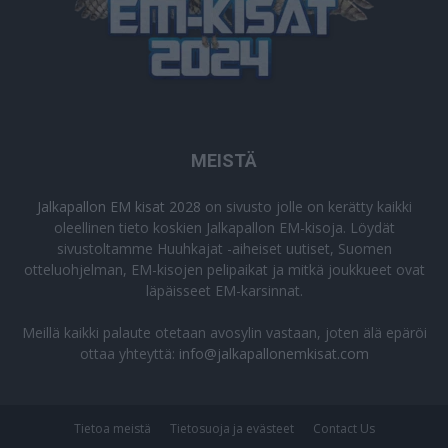
MEISTÄ
Jalkapallon EM kisat 2028
on sivusto jolle on kerätty kaikki
oleellinen tieto koskien Jalkapallon EM-kisoja. Löydät
sivustoltamme Huuhkajat -aiheiset uutiset, Suomen
otteluohjelman, EM-kisojen pelipaikat ja mitkä joukkueet ovat
läpäisseet EM-karsinnat.
Meillä kaikki palaute otetaan avosylin vastaan, joten älä epäröi
ottaa yhteyttä:
info@jalkapallonemkisat.com
Tietoa meistä
Tietosuoja ja evästeet
Contact Us