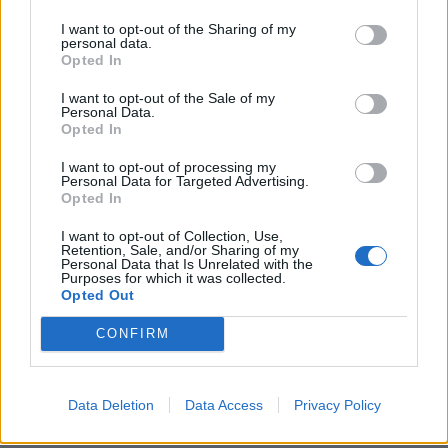
Real Madrid ja Manchester City
Eurooppa-liigan herkkupala
I want to opt-out of the Sharing of my
marssivat tiistaina jatkoon
tänään: AC Milan vastaan
personal data.
Mestarien liigassa
Manchester United
Opted In
I want to opt-out of the Sale of my
Personal Data.
LIITTYVÄT ARTIKKELIT
LISÄÄ TEKIJÄLTÄ
Opted In
I want to opt-out of processing my
Suomen MM-karsintojen näkymät –
Personal Data for Targeted Advertising.
Opted In
todellinen jalkapallokommentaattorin
analyysi
I want to opt-out of Collection, Use,
Retention, Sale, and/or Sharing of my
Personal Data that Is Unrelated with the
Suomi-Hollanti näkyy ilmaiseksi TV:stä –
Purposes for which it was collected.
Opted Out
näin katsot ottelun
CONFIRM
Jalkapallon U21 EM-kisat 2025 – tässä
otteluohjelma ja Suomen joukkue
Data Deletion
Data Access
Privacy Policy