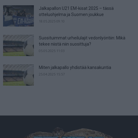
Jalkapallon U21 EM-kisat 2025 – tässä
otteluohjelma ja Suomen joukkue
18.05.2025 09:10
Suosituimmat urheilulajit vedonlyöntiin: Mikä
tekee niistä niin suosittuja?
05.05.2025 11:03
Miten jalkapallo yhdistää kansakuntia
25.04.2025 15:57