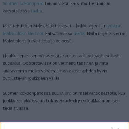
Suomen kokoonpano
tämän viikon karsintaotteluihin on
katsottavissa
täältä
.
Mitä tehdä kun Maksublokit tulevat – kaikki ohjeet ja
työkalut
Maksublokin kiertoon
katsottavissa
täältä
. Näillä ohjeilla kierrät
Maksublokit turvallisesti ja helposti.
Huuhkajien ensimmäiseen otteluun on vaikea löytää selkeää
suosikkia. Odotettavissa on varmasti tasainen ja mitä
luultavimmin melko vähämaalinen ottelu kahden hyvin
puolustavan joukkueen välillä.
Suomen kokoonpanossa suurin lovi on maalivahtiosastolla, kun
joukkueen ykkösvahti
Lukas Hradecky
on loukkaantumisen
takia sivussa.
Suomi – Bosnia ja Hertsegovina alkaa tänään kello 21:45.