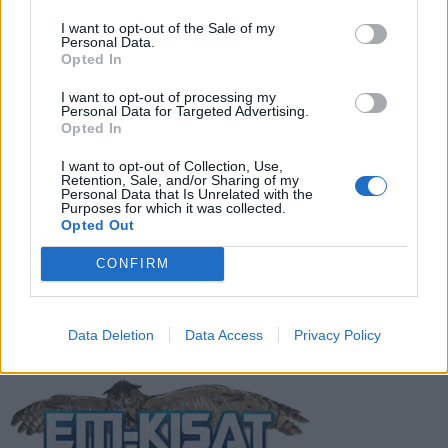
I want to opt-out of the Sale of my
Suomen MM-karsintojen näkymät –
Personal Data.
Opted In
todellinen jalkapallokommentaattorin
analyysi
I want to opt-out of processing my
Personal Data for Targeted Advertising.
Opted In
Suomi-Hollanti näkyy ilmaiseksi TV:stä –
näin katsot ottelun
I want to opt-out of Collection, Use,
Retention, Sale, and/or Sharing of my
Personal Data that Is Unrelated with the
Purposes for which it was collected.
Opted Out
Jalkapallon U21 EM-kisat 2025 – tässä
otteluohjelma ja Suomen joukkue
CONFIRM
Data Deletion
Data Access
Privacy Policy