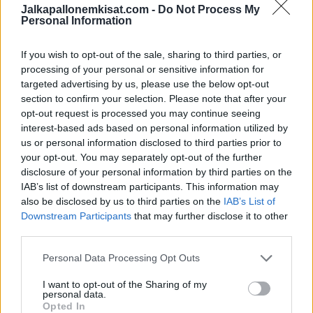
Ottelun ilmaiseksi näyttää Viafree. Kaikki karsintaottelut
Jalkapallonemkisat.com -
Do Not Process My
Personal Information
näyttää Viaplay.
If you wish to opt-out of the sale, sharing to third parties, or
processing of your personal or sensitive information for
targeted advertising by us, please use the below opt-out
section to confirm your selection. Please note that after your
opt-out request is processed you may continue seeing
interest-based ads based on personal information utilized by
us or personal information disclosed to third parties prior to
your opt-out. You may separately opt-out of the further
disclosure of your personal information by third parties on the
IAB’s list of downstream participants. This information may
also be disclosed by us to third parties on the
IAB’s List of
Edellinen artikkeli
Seuraava artikkeli
Downstream Participants
that may further disclose it to other
Gijonin ihme päivälleen
Teemu Pukki yhden maalin
third parties.
kahdeksan vuotta sitten
päässä pyöreistä – kolme
maalia Jari Litmaseen
Personal Data Processing Opt Outs
I want to opt-out of the Sharing of my
personal data.
LIITTYVÄT ARTIKKELIT
LISÄÄ TEKIJÄLTÄ
Opted In