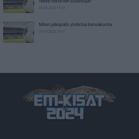
tekee niistä niin suosittuja?
05.05.2025 11:03
Miten jalkapallo yhdistää kansakuntia
25.04.2025 15:57