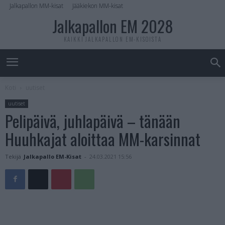
Jalkapallon MM-kisat
Jääkiekon MM-kisat
Jalkapallon EM 2028
KAIKKI JALKAPALLON EM-KISOISTA
Koti
uutiset
uutiset
Pelipäivä, juhlapäivä – tänään
Huuhkajat aloittaa MM-karsinnat
Tekijä
Jalkapallo EM-Kisat
-
24.03.2021 15:56