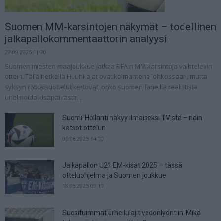
Suomen MM-karsintojen näkymät – todellinen
jalkapallokommentaattorin analyysi
22.09.2025 11:20
Suomen miesten maajoukkue jatkaa FIFA:n MM-karsintoja vaihtelevin
ottein. Tällä hetkellä Huuhkajat ovat kolmantena lohkossaan, mutta
syksyn ratkaisuottelut kertovat, onko suomen faneilla realistista
unelmoida kisapaikasta....
Suomi-Hollanti näkyy ilmaiseksi TV:stä – näin
katsot ottelun
06.06.2025 14:00
Jalkapallon U21 EM-kisat 2025 – tässä
otteluohjelma ja Suomen joukkue
18.05.2025 09:10
Suosituimmat urheilulajit vedonlyöntiin: Mikä