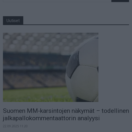
Uutiset
Suomen MM-karsintojen näkymät – todellinen
jalkapallokommentaattorin analyysi
22.09.2025 11:20