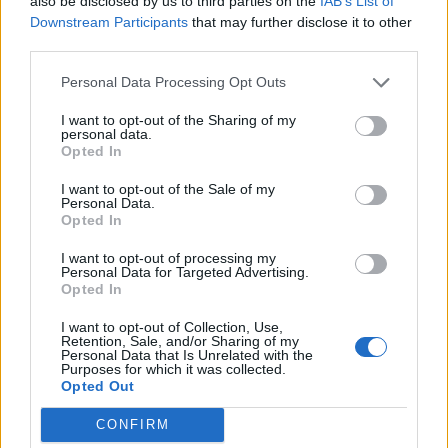
also be disclosed by us to third parties on the
IAB’s List of
Downstream Participants
that may further disclose it to other
third parties.
Personal Data Processing Opt Outs
I want to opt-out of the Sharing of my
personal data.
Opted In
Edellinen artikkeli
Seuraava artikkeli
I want to opt-out of the Sale of my
Eric Maxim Choupo-Moting osui
Kylian Mbappén ympärillä
Personal Data.
kahdesti Bayern-debyytissään
huhumylly kiihtyy – vaihto
Opted In
Cristiano Ronaldoon?
I want to opt-out of processing my
Personal Data for Targeted Advertising.
Opted In
LIITTYVÄT ARTIKKELIT
LISÄÄ TEKIJÄLTÄ
I want to opt-out of Collection, Use,
Retention, Sale, and/or Sharing of my
Personal Data that Is Unrelated with the
Suomen MM-karsintojen näkymät –
Purposes for which it was collected.
todellinen jalkapallokommentaattorin
Opted Out
analyysi
CONFIRM