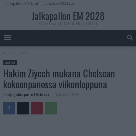
Jalkapallon MM-kisat
Jääkiekon MM-kisat
Jalkapallon EM 2028
KAIKKI JALKAPALLON EM-KISOISTA
Koti
uutiset
uutiset
Hakim Ziyech mukana Chelsean
kokoonpanossa viikonloppuna
Tekijä
Jalkapallo EM-Kisat
-
16.10.2020 17:33