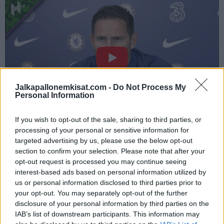
Jalkapallonemkisat.com -
Do Not Process My
Personal Information
If you wish to opt-out of the sale, sharing to third parties, or
Jos video ei näy laitteellasi, voit katsoa sen
Hayters TV:n
processing of your personal or sensitive information for
Youtubesta
.
targeted advertising by us, please use the below opt-out
section to confirm your selection. Please note that after your
opt-out request is processed you may continue seeing
Lue myös:
UEFA-pomolta hyviä uutisia jalkapalloväelle –
interest-based ads based on personal information utilized by
”Olemme aivan varmoja, että EM-kisat pelataan ensi vuonna”
us or personal information disclosed to third parties prior to
your opt-out. You may separately opt-out of the further
disclosure of your personal information by third parties on the
IAB’s list of downstream participants. This information may