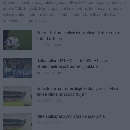
Suomen miesten maajoukkue jatkaa FIFA:n MM-karsintoja vaihtelevin
ottein. Tällä hetkellä Huuhkajat ovat kolmantena lohkossaan, mutta
syksyn ratkaisuottelut kertovat, onko suomen faneilla realistista
unelmoida kisapaikasta....
Suomi-Hollanti näkyy ilmaiseksi TV:stä – näin
katsot ottelun
06.06.2025 14:00
Jalkapallon U21 EM-kisat 2025 – tässä
otteluohjelma ja Suomen joukkue
18.05.2025 09:10
Suosituimmat urheilulajit vedonlyöntiin: Mikä
tekee niistä niin suosittuja?
05.05.2025 11:03
Miten jalkapallo yhdistää kansakuntia
25.04.2025 15:57