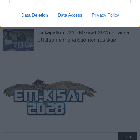
Suomi-Hollanti näkyy ilmaiseksi TV:stä –
näin katsot ottelun
Data Deletion
Data Access
Privacy Policy
Jalkapallon U21 EM-kisat 2025 – tässä
otteluohjelma ja Suomen joukkue