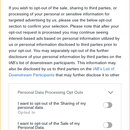
jatkopaikkaan!
If you wish to opt-out of the sale, sharing to third parties, or
processing of your personal or sensitive information for
targeted advertising by us, please use the below opt-out
section to confirm your selection. Please note that after your
opt-out request is processed you may continue seeing
interest-based ads based on personal information utilized by
us or personal information disclosed to third parties prior to
your opt-out. You may separately opt-out of the further
disclosure of your personal information by third parties on the
Edellinen artikkeli
Seuraava artikkeli
IAB’s list of downstream participants. This information may
also be disclosed by us to third parties on the
IAB’s List of
Teemu Pukki osui toisessa
Håland ja Mbappe ovat 2020-
Downstream Participants
that may further disclose it to other
ottelussa peräkkäin
luvun Ronaldo ja Messi?
third parties.
Personal Data Processing Opt Outs
LIITTYVÄT ARTIKKELIT
LISÄÄ TEKIJÄLTÄ
I want to opt-out of the Sharing of my
personal data.
Suomen MM-karsintojen näkymät –
Opted In
todellinen jalkapallokommentaattorin
I want to opt-out of the Sale of my
analyysi
Personal Data.