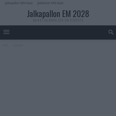
Jalkapallon MM-kisat
Jääkiekon MM-kisat
Jalkapallon EM 2028
KAIKKI JALKAPALLON EM-KISOISTA
Koti
uutiset