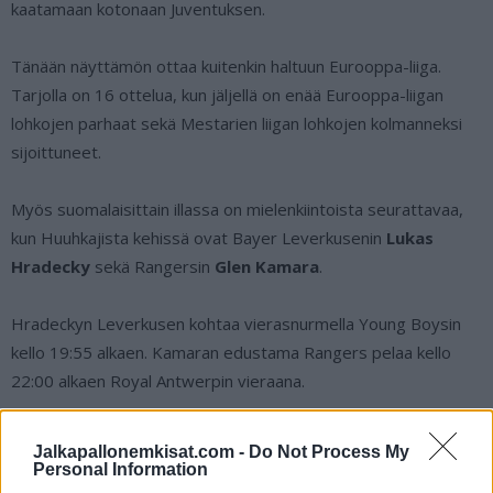
kaatamaan kotonaan Juventuksen.
Tänään näyttämön ottaa kuitenkin haltuun Eurooppa-liiga.
Tarjolla on 16 ottelua, kun jäljellä on enää Eurooppa-liigan
lohkojen parhaat sekä Mestarien liigan lohkojen kolmanneksi
sijoittuneet.
Myös suomalaisittain illassa on mielenkiintoista seurattavaa,
kun Huuhkajista kehissä ovat Bayer Leverkusenin
Lukas
Hradecky
sekä Rangersin
Glen Kamara
.
Hradeckyn Leverkusen kohtaa vierasnurmella Young Boysin
kello 19:55 alkaen. Kamaran edustama Rangers pelaa kello
22:00 alkaen Royal Antwerpin vieraana.
C More näyttää kaikki UEL-ottelut. Katso siis, tarjoavatko
Jalkapallonemkisat.com -
Do Not Process My
Huuhkajien pelaajat
avaimet
joukkueidensa voittoon ja
Personal Information