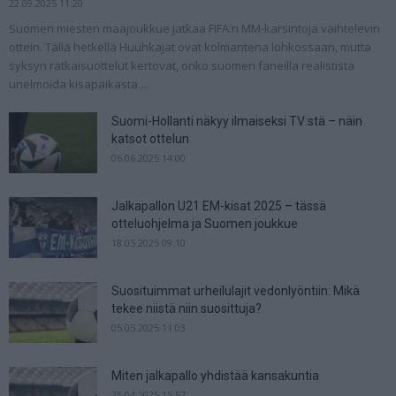
22.09.2025 11:20
Suomen miesten maajoukkue jatkaa FIFA:n MM-karsintoja vaihtelevin
ottein. Tällä hetkellä Huuhkajat ovat kolmantena lohkossaan, mutta
syksyn ratkaisuottelut kertovat, onko suomen faneilla realistista
unelmoida kisapaikasta....
Suomi-Hollanti näkyy ilmaiseksi TV:stä – näin
katsot ottelun
06.06.2025 14:00
Jalkapallon U21 EM-kisat 2025 – tässä
otteluohjelma ja Suomen joukkue
18.05.2025 09:10
Suosituimmat urheilulajit vedonlyöntiin: Mikä
tekee niistä niin suosittuja?
05.05.2025 11:03
Miten jalkapallo yhdistää kansakuntia
25.04.2025 15:57