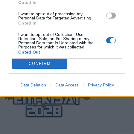
Opted In
Suomi-Hollanti näkyy ilmaiseksi TV:stä –
I want to opt-out of processing my
näin katsot ottelun
Personal Data for Targeted Advertising.
Opted In
I want to opt-out of Collection, Use,
Jalkapallon U21 EM-kisat 2025 – tässä
Retention, Sale, and/or Sharing of my
Personal Data that Is Unrelated with the
otteluohjelma ja Suomen joukkue
Purposes for which it was collected.
Opted Out
CONFIRM
Data Deletion
Data Access
Privacy Policy