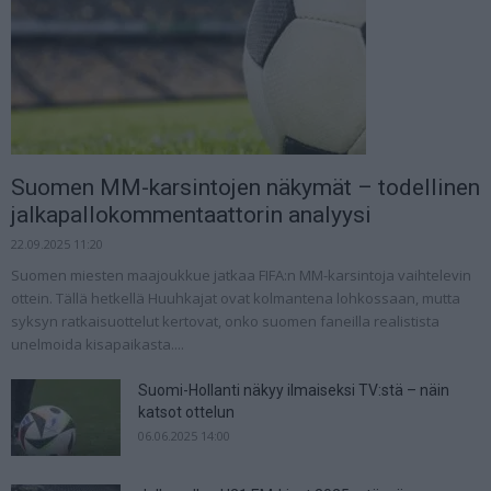
Suomen MM-karsintojen näkymät – todellinen
jalkapallokommentaattorin analyysi
22.09.2025 11:20
Suomen miesten maajoukkue jatkaa FIFA:n MM-karsintoja vaihtelevin
ottein. Tällä hetkellä Huuhkajat ovat kolmantena lohkossaan, mutta
syksyn ratkaisuottelut kertovat, onko suomen faneilla realistista
unelmoida kisapaikasta....
Suomi-Hollanti näkyy ilmaiseksi TV:stä – näin
katsot ottelun
06.06.2025 14:00