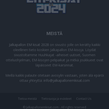
MEISTÄ
Jalkapallon EM kisat 2028
on sivusto jolle on kerätty kaikki
oleellinen tieto koskien Jalkapallon EM-kisoja. Löydät
sivustoltamme Huuhkajat -aiheiset uutiset, Suomen
otteluohjelman, EM-kisojen pelipaikat ja mitkä joukkueet ovat
läpäisseet EM-karsinnat.
Meillä kaikki palaute otetaan avosylin vastaan, joten älä epäröi
ottaa yhteyttä:
info@jalkapallonemkisat.com
Tietoa meistä
Tietosuoja ja evästeet
Contact Us
© Jalkapallonemkisat.com - All rights reserved