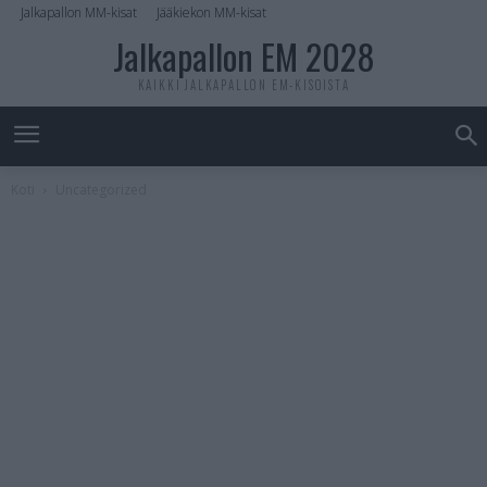
Jalkapallon MM-kisat
Jääkiekon MM-kisat
Jalkapallon EM 2028
KAIKKI JALKAPALLON EM-KISOISTA
Koti
Uncategorized