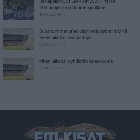
Jalkapallon U21 EM-kisat 2025 – tässä
otteluohjelma ja Suomen joukkue
18.05.2025 09:10
Suosituimmat urheilulajit vedonlyöntiin: Mikä
tekee niistä niin suosittuja?
05.05.2025 11:03
Miten jalkapallo yhdistää kansakuntia
25.04.2025 15:57