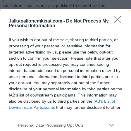
siis kolme lisää. Loput viisi joukkuetta saavat paikan
kilpailullisen menestyksen mukaan. Sarja tultaisiin pelaamaan
arkisin kahdessa kymmenen joukkueen lohkossa. Runkosarjan
Jalkapallonemkisat.com -
Do Not Process My
Personal Information
päätteeksi pelattaisiin pudotuspelit.
If you wish to opt-out of the sale, sharing to third parties, or
Tällä hetkellä eurofutiskentällä pelataan valtavaa monen
processing of your personal or sensitive information for
miljardin arvoista pokeria. Nähtäväksi jää, mihin tämä saaga
targeted advertising by us, please use the below opt-out
vielä päättyy.
section to confirm your selection. Please note that after your
opt-out request is processed you may continue seeing
interest-based ads based on personal information utilized by
us or personal information disclosed to third parties prior to
your opt-out. You may separately opt-out of the further
disclosure of your personal information by third parties on the
IAB’s list of downstream participants. This information may
also be disclosed by us to third parties on the
IAB’s List of
Downstream Participants
that may further disclose it to other
third parties.
Edellinen artikkeli
Seuraava artikkeli
Personal Data Processing Opt Outs
Peter Crouch unohti Mestarien
Nyt riitti Tottenhamille – Jose