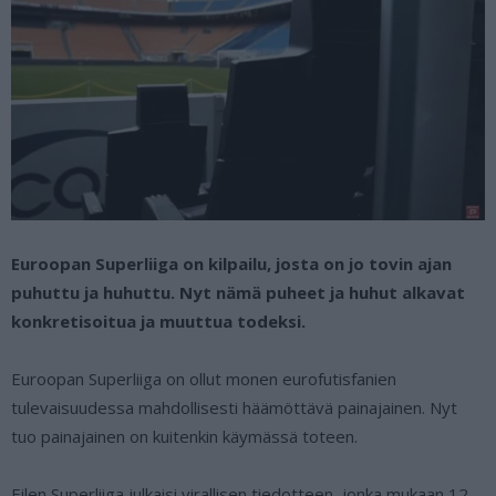
Euroopan Superliiga on kilpailu, josta on jo tovin ajan
puhuttu ja huhuttu. Nyt nämä puheet ja huhut alkavat
konkretisoitua ja muuttua todeksi.
Euroopan Superliiga on ollut monen eurofutisfanien
tulevaisuudessa mahdollisesti häämöttävä painajainen. Nyt
tuo painajainen on kuitenkin käymässä toteen.
Eilen Superliiga julkaisi virallisen tiedotteen, jonka mukaan 12