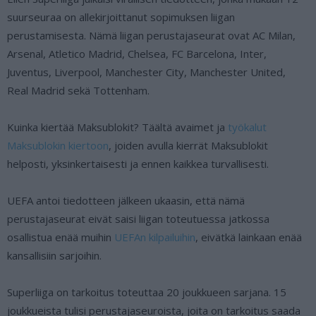
suurseuraa on allekirjoittanut sopimuksen liigan
perustamisesta. Nämä liigan perustajaseurat ovat AC Milan,
Arsenal, Atletico Madrid, Chelsea, FC Barcelona, Inter,
Juventus, Liverpool, Manchester City, Manchester United,
Real Madrid sekä Tottenham.
Kuinka kiertää Maksublokit? Täältä avaimet ja
työkalut
Maksublokin kiertoon
, joiden avulla kierrät Maksublokit
helposti, yksinkertaisesti ja ennen kaikkea turvallisesti.
UEFA antoi tiedotteen jälkeen ukaasin, että nämä
perustajaseurat eivät saisi liigan toteutuessa jatkossa
osallistua enää muihin
UEFAn kilpailuihin
, eivätkä lainkaan enää
kansallisiin sarjoihin.
Superliiga on tarkoitus toteuttaa 20 joukkueen sarjana. 15
joukkueista tulisi perustajaseuroista, joita on tarkoitus saada