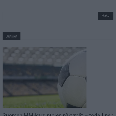
Uutiset
Suomen MM-karsintojen näkymät – todellinen