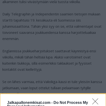
alkaminen tulisi viivästymään vielä tuosta viikolla.
Daily Telegraphin ja Independentin saamien tietojen mukaan
startti tapahtuisi 19. kesäkuuta eli Suomessa siis
juhannusaattona. Tähän yksi syy on se, että valmentajat ovat
toivoneet saavansa joukkueidensa kanssa harjoitteluaikaa
enemmän.
Englannissa joukkueharjoitukset saattavat käynnistyä ensi
viikolla, mikäli tähän heltiää lupa. Aluksi varotoimet ovat
kuitenkin tiukkoja, sillä esimerkiksi taklaukset ja fyysiset
kontaktit ovat kiellettyjä.
Se on lähes varmaa, että Valioliiga-kausi ei tule yleisön kanssa
jatkumaan, vaan loput ottelut tullaan pelaamaan tyhjille
katsomoille.
Jalkapallonemkisat.com -
Do Not Process My