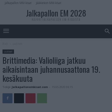
Jalkapallon MM-kisat
Jääkiekon MM-kisat
Jalkapallon EM 2028
KAIKKI JALKAPALLON EM-KISOISTA
Koti
uutiset
uutiset
Brittimedia: Valioliiga jatkuu
aikaisintaan juhannusaattona 19.
kesäkuuta
Tekijä
Jalkapallonemkisat.com
-
15.05.2020 06:15