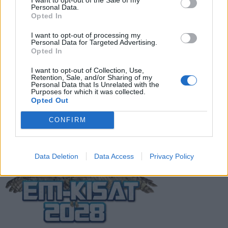
todellinen jalkapallokommentaattorin
Personal Data.
analyysi
Opted In
I want to opt-out of processing my
Suomi-Hollanti näkyy ilmaiseksi TV:stä –
Personal Data for Targeted Advertising.
näin katsot ottelun
Opted In
I want to opt-out of Collection, Use,
Retention, Sale, and/or Sharing of my
Personal Data that Is Unrelated with the
Jalkapallon U21 EM-kisat 2025 – tässä
Purposes for which it was collected.
otteluohjelma ja Suomen joukkue
Opted Out
CONFIRM
Data Deletion
Data Access
Privacy Policy