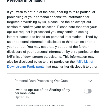
Lue myös:
Serie A yrittää päästä takaisin pelien makuun 13.
Personal Information
kesäkuuta
If you wish to opt-out of the sale, sharing to third parties, or
processing of your personal or sensitive information for
targeted advertising by us, please use the below opt-out
section to confirm your selection. Please note that after your
opt-out request is processed you may continue seeing
interest-based ads based on personal information utilized by
us or personal information disclosed to third parties prior to
your opt-out. You may separately opt-out of the further
disclosure of your personal information by third parties on the
IAB’s list of downstream participants. This information may
Edellinen artikkeli
Seuraava artikkeli
also be disclosed by us to third parties on the
IAB’s List of
Zlatan Ibrahimovic huristeli
Harry Kanelta hieno teko –
Downstream Participants
that may further disclose it to other
Ferrarilla Tukholmassa ja
ryhtyy entisen seuransa
third parties.
nappasi sakot
paitasponsoriksi
Personal Data Processing Opt Outs
LIITTYVÄT ARTIKKELIT
LISÄÄ TEKIJÄLTÄ
I want to opt-out of the Sharing of my
personal data.
Opted In
Suomen MM-karsintojen näkymät –
I want to opt-out of the Sale of my