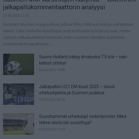
jalkapallokommentaattorin analyysi
22.09.2025 11:20
Suomen miesten maajoukkue jatkaa FIFA:n MM-karsintoja vaihtelevin
ottein. Tällä hetkellä Huuhkajat ovat kolmantena lohkossaan, mutta
syksyn ratkaisuottelut kertovat, onko suomen faneilla realistista
unelmoida kisapaikasta....
Suomi-Hollanti näkyy ilmaiseksi TV:stä – näin
katsot ottelun
06.06.2025 14:00
Jalkapallon U21 EM-kisat 2025 – tässä
otteluohjelma ja Suomen joukkue
18.05.2025 09:10
Suosituimmat urheilulajit vedonlyöntiin: Mikä
tekee niistä niin suosittuja?
05.05.2025 11:03