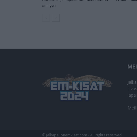
analyysi
ME
Jalk
sivu
läpä
Meil
© Jalkapallonemkisat.com - All rights reserved