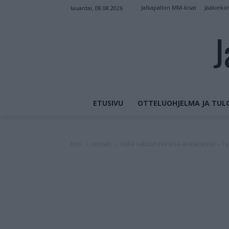
Jalkapallon MM-kisat
Jääkieko
lauantai, 08.08.2026
J
ETUSIVU
OTTELUOHJELMA JA TUL
Koti
uutiset
Italia vakuuttava kisa-avauksessa – T