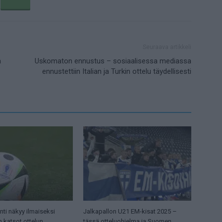
Seuraava artikkeli
a
Uskomaton ennustus – sosiaalisessa mediassa
ennustettiin Italian ja Turkin ottelu täydellisesti
ti näkyy ilmaiseksi
Jalkapallon U21 EM-kisat 2025 –
n katsot ottelun
tässä otteluohjelma ja Suomen