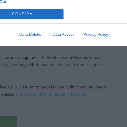
Out
man. Ennakkosuosikkina otteluun lähtenyt Italia oli
se oli siirtynyt parin maalin johtoasemaan eikä Turkki
CONFIRM
Data Deletion
Data Access
Privacy Policy
kkoon. Myös tässä maalissa Immobile oli vahvasti mukana,
pallon verkkoon ja vei Italian jo 3-0 -johtoon.
 samoista sijoituksista Sveitsin sekä Walesin kanssa.
kki ja se näytti heti avausottelussa, että miksi sille
dellä ottelulla. Huomenna on luvassa kolme ottelua. Myös
 Tsekkaa
EM-kisojen otteluohjelma ja tulokset
!