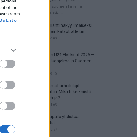
 personal
tkaisuottelut kertovat, onko suomen faneilla
out of the
alistista unelmoida kisapaikasta....
 downstream
B’s List of
Suomi-Hollanti näkyy ilmaiseksi
TV:stä – näin katsot ottelun
06.06.2025 14:00
Jalkapallon U21 EM-kisat 2025 –
tässä otteluohjelma ja Suomen
joukkue
18.05.2025 09:10
Suosituimmat urheilulajit
vedonlyöntiin: Mikä tekee niistä
niin suosittuja?
05.05.2025 11:03
Miten jalkapallo yhdistää
kansakuntia
25.04.2025 15:57