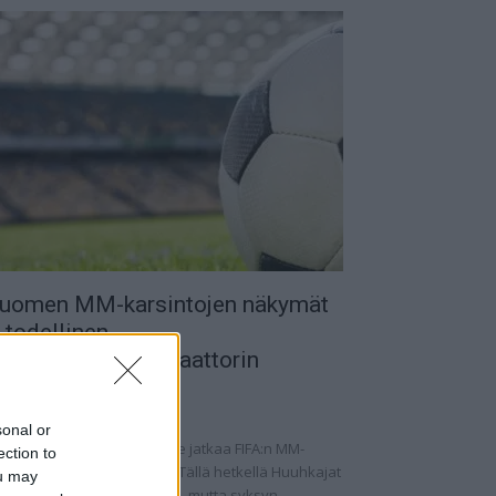
uomen MM-karsintojen näkymät
 todellinen
alkapallokommentaattorin
nalyysi
.09.2025 11:20
sonal or
omen miesten maajoukkue jatkaa FIFA:n MM-
ection to
rsintoja vaihtelevin ottein. Tällä hetkellä Huuhkajat
ou may
at kolmantena lohkossaan, mutta syksyn