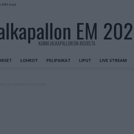
n MM-kisat
alkapallon EM 20
KAIKKI JALKAPALLON EM-KISOISTA
OKSET
LOHKOT
PELIPAIKAT
LIPUT
LIVE STREAM
urkki jäi maaleitta Roomassa