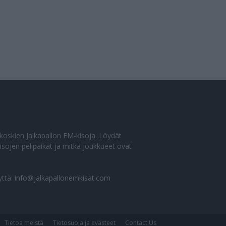
o koskien Jalkapallon EM-kisoja. Löydät
sojen pelipaikat ja mitkä joukkueet ovat
yttä:
info@jalkapallonemkisat.com
Tietoa meistä
Tietosuoja ja evästeet
Contact Us