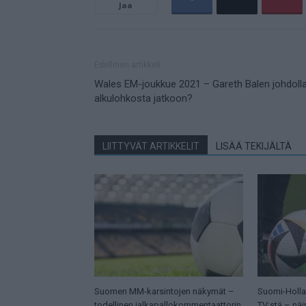
Jaa
Edellinen artikkeli
Wales EM-joukkue 2021 – Gareth Balen johdoll
alkulohkosta jatkoon?
LIITTYVÄT ARTIKKELIT
LISÄÄ TEKIJÄLTÄ
Suomen MM-karsintojen näkymät –
Suomi-Hollan
todellinen jalkapallokommentaattorin
TV:stä – näi