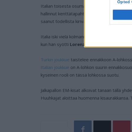
Opted 
Italian toisesta osumasta Turkki lamaantui hie
hallinnut kenttätapahtumia alusta saakka, nyt 
saanut todellista kirivaihetta päälle.
Italia iski vielä kolmannen maalin Turkin ver
kun hän syötti
Lorenzo Insignelle
, joka iski 
Turkin joukkue
taistelee ennakkoon A-lohkossa
Italian joukkue
on A-lohkon suurin ennakkosuosi
kyseinen rooli on tässä lohkossa suotu.
Jalkapallon EM-kisat alkoivat tänään tällä yh
Huuhkajat aloittaa huomenna kisaurakkansa.