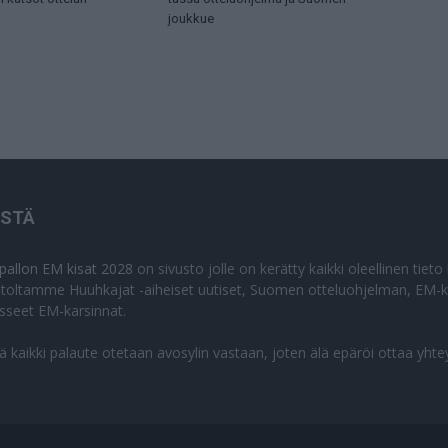
joukkue
ISTÄ
apallon EM kisat 2028
on sivusto jolle on kerätty kaikki oleellinen tiet
stoltamme Huuhkajat -aiheiset uutiset, Suomen otteluohjelman, EM-ki
isseet EM-karsinnat.
lä kaikki palaute otetaan avosylin vastaan, joten älä epäröi ottaa yhte