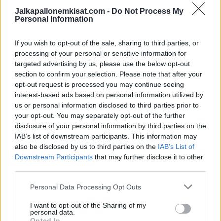
Jalkapallonemkisat.com -
Do Not Process My
2. Bundesliigan sarjataulukko
Personal Information
If you wish to opt-out of the sale, sharing to third parties, or
processing of your personal or sensitive information for
targeted advertising by us, please use the below opt-out
section to confirm your selection. Please note that after your
opt-out request is processed you may continue seeing
interest-based ads based on personal information utilized by
us or personal information disclosed to third parties prior to
your opt-out. You may separately opt-out of the further
disclosure of your personal information by third parties on the
IAB’s list of downstream participants. This information may
Edellinen artikkeli
Seuraava artikkeli
also be disclosed by us to third parties on the
IAB’s List of
Downstream Participants
that may further disclose it to other
IFK Mariehamn teki sopimuksen
La Ligassa pelaava Real Betis
third parties.
kahdeksankertaisen Suomen
erotti päävalmentajansa
mestarin Akseli Pelvaksen
Personal Data Processing Opt Outs
kanssa
I want to opt-out of the Sharing of my
personal data.
Opted In