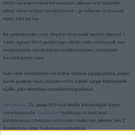
HSV:n tavaramerkkinä koronatauon jälkeen ovat kuitenkin
olleet viime hetkien romahtamiset – ja sellainen oli luvassa
myös tällä kertaa.
80. peliminuutilla Louis Beyerin oma maali tasoitti lukemat 1-
1:een. Ajassa 90+5 puolestaan nähtiin vielä voittomaali, kun
Heidenheimin itävaltalainen keskikenttämies Konstantin
Kerschbaumer osui.
Näin ollen Heidenheim vei kolme tärkeää sarjapistettä, joiden
turvin joukkue nousi pisteen HSV:n edelle sarjan kolmannelle
sijalle, joka oikeuttaa nousukarsintapaikkaan.
Pohjanpalo
, 25, pelaa HSV:ssä lainalla Bundesliigan Bayer
Leverkusenista.
Huuhkajien
hyökkääjä on mättänyt
kahdeksassa ottelussa seitsemän maalia sen jälkeen, kun 2.
Bundesliiga jatkui toukokuun puolivälissä.