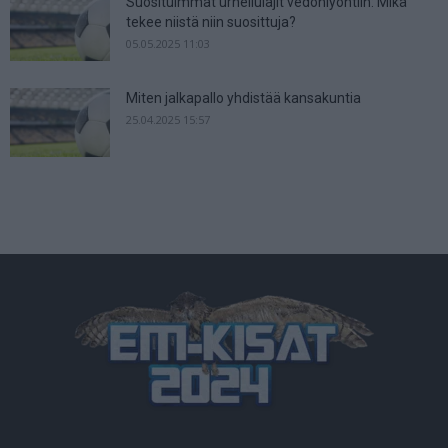
Suosituimmat urheilulajit vedonlyöntiin: Mikä
tekee niistä niin suosittuja?
05.05.2025 11:03
Miten jalkapallo yhdistää kansakuntia
25.04.2025 15:57