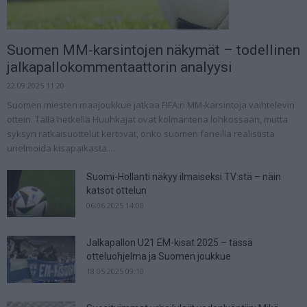
Suomen MM-karsintojen näkymät – todellinen
jalkapallokommentaattorin analyysi
22.09.2025 11:20
Suomen miesten maajoukkue jatkaa FIFA:n MM-karsintoja vaihtelevin
ottein. Tällä hetkellä Huuhkajat ovat kolmantena lohkossaan, mutta
syksyn ratkaisuottelut kertovat, onko suomen faneilla realistista
unelmoida kisapaikasta....
Suomi-Hollanti näkyy ilmaiseksi TV:stä – näin
katsot ottelun
06.06.2025 14:00
Jalkapallon U21 EM-kisat 2025 – tässä
otteluohjelma ja Suomen joukkue
18.05.2025 09:10