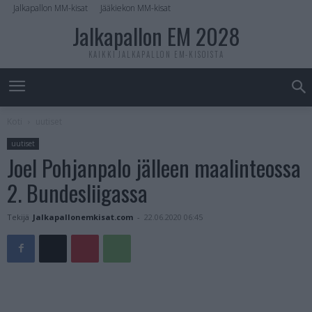
Jalkapallon MM-kisat
Jääkiekon MM-kisat
Jalkapallon EM 2028
KAIKKI JALKAPALLON EM-KISOISTA
Koti
uutiset
uutiset
Joel Pohjanpalo jälleen maalinteossa
2. Bundesliigassa
Tekijä
Jalkapallonemkisat.com
-
22.06.2020 06:45