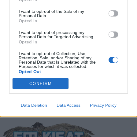
LIITTYVÄT ARTIKKELIT
LISÄÄ TEKIJÄLTÄ
I want to opt-out of the Sale of my
Personal Data.
Suomen MM-karsintojen näkymät –
Opted In
todellinen jalkapallokommentaattorin
analyysi
I want to opt-out of processing my
Personal Data for Targeted Advertising.
Opted In
Suomi-Hollanti näkyy ilmaiseksi TV:stä –
näin katsot ottelun
I want to opt-out of Collection, Use,
Retention, Sale, and/or Sharing of my
Personal Data that Is Unrelated with the
Purposes for which it was collected.
Opted Out
Jalkapallon U21 EM-kisat 2025 – tässä
otteluohjelma ja Suomen joukkue
CONFIRM
Data Deletion
Data Access
Privacy Policy