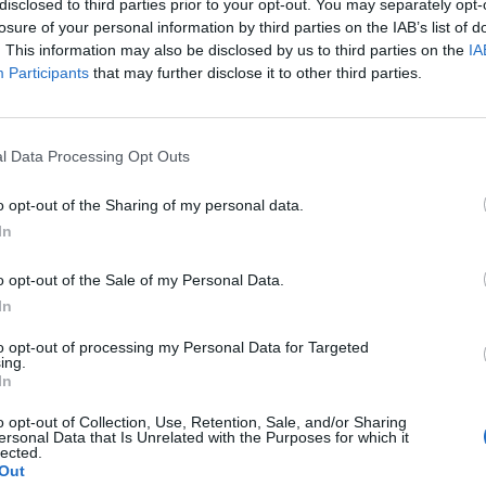
disclosed to third parties prior to your opt-out. You may separately opt-
losure of your personal information by third parties on the IAB’s list of
. This information may also be disclosed by us to third parties on the
IA
Participants
that may further disclose it to other third parties.
l Data Processing Opt Outs
o opt-out of the Sharing of my personal data.
In
o opt-out of the Sale of my Personal Data.
S
In
–
to opt-out of processing my Personal Data for Targeted
j
ing.
a
In
22
o opt-out of Collection, Use, Retention, Sale, and/or Sharing
ersonal Data that Is Unrelated with the Purposes for which it
Su
lected.
ka
Out
ov