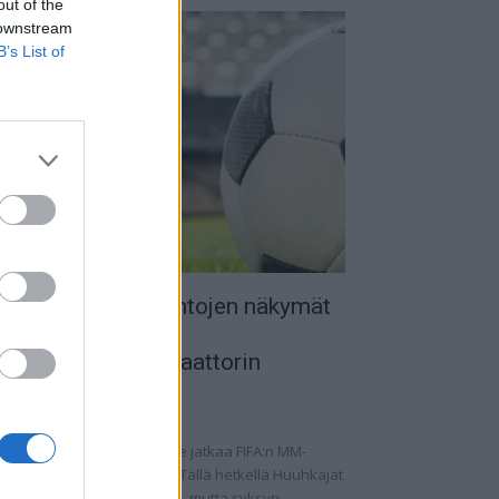
out of the
 downstream
B’s List of
uomen MM-karsintojen näkymät
 todellinen
alkapallokommentaattorin
nalyysi
.09.2025 11:20
omen miesten maajoukkue jatkaa FIFA:n MM-
rsintoja vaihtelevin ottein. Tällä hetkellä Huuhkajat
at kolmantena lohkossaan, mutta syksyn