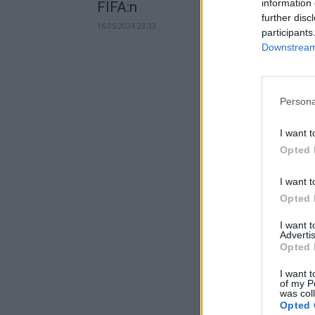
information 
FIFA:n
further disc
16.05.2024 23:33
participants
Downstream 
Persona
I want t
Opted 
I want t
Opted 
I want 
Advertis
Opted 
I want t
of my P
was col
Opted 