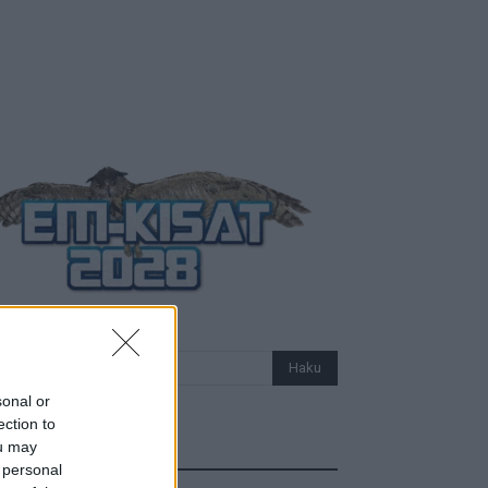
sonal or
ection to
ou may
Uutiset
 personal