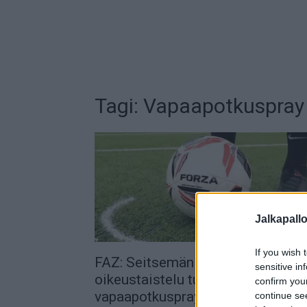
Tagi: Vapaapotkuspray
Jalkapall
If you wish 
FAZ: Seitsemän vuoden
sensitive in
oikeustaistelu tuotti tulosta –
confirm you
vapaapotkusprayn keksijä voitti
continue se