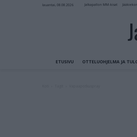
Jalkapallon MM-kisat
Jääkieko
lauantai, 08.08.2026
J
ETUSIVU
OTTELUOHJELMA JA TUL
Koti
Tagit
Vapaapotkuspray