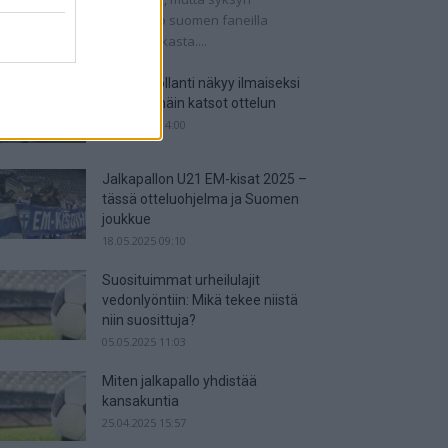
tkaisuottelut kertovat, onko suomen faneilla
alistista unelmoida kisapaikasta....
Suomi-Hollanti näkyy ilmaiseksi
TV:stä – näin katsot ottelun
06.06.2025 14:00
Jalkapallon U21 EM-kisat 2025 –
tässä otteluohjelma ja Suomen
joukkue
18.05.2025 09:10
Suosituimmat urheilulajit
vedonlyöntiin: Mikä tekee niistä
niin suosittuja?
05.05.2025 11:03
Miten jalkapallo yhdistää
kansakuntia
25.04.2025 15:57