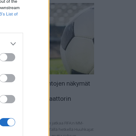
out of the
 downstream
B’s List of
uomen MM-karsintojen näkymät
 todellinen
alkapallokommentaattorin
nalyysi
.09.2025 11:20
omen miesten maajoukkue jatkaa FIFA:n MM-
rsintoja vaihtelevin ottein. Tällä hetkellä Huuhkajat
at kolmantena lohkossaan, mutta syksyn