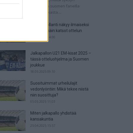
tkaisuottelut kertovat, onko suomen faneilla
alistista unelmoida kisapaikasta....
Suomi-Hollanti näkyy ilmaiseksi
TV:stä – näin katsot ottelun
06.06.2025 14:00
Jalkapallon U21 EM-kisat 2025 –
tässä otteluohjelma ja Suomen
joukkue
18.05.2025 09:10
Suosituimmat urheilulajit
vedonlyöntiin: Mikä tekee niistä
niin suosittuja?
05.05.2025 11:03
Miten jalkapallo yhdistää
kansakuntia
25.04.2025 15:57