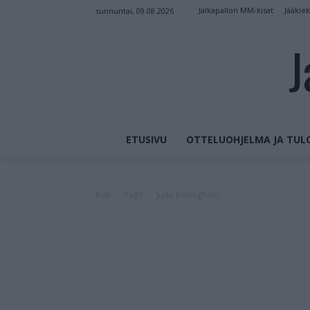
Jalkapallon MM-kisat
Jääkie
sunnuntai, 09.08.2026
J
ETUSIVU
OTTELUOHJELMA JA TUL
Koti
Tagit
Jude Bellingham