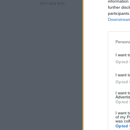
information 
05.07.2024 18:06
further disc
participants
Downstream 
Persona
I want t
Opted 
I want t
Opted 
I want 
Advertis
Opted 
I want t
of my P
was col
Opted 