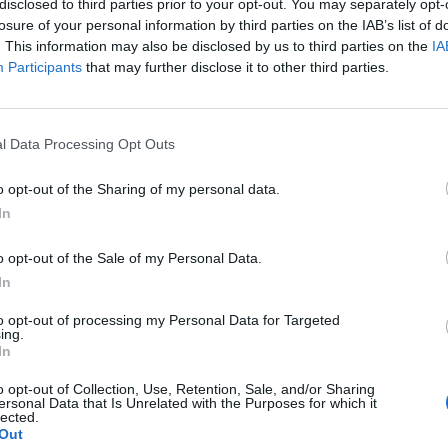
disclosed to third parties prior to your opt-out. You may separately opt-
losure of your personal information by third parties on the IAB’s list of
. This information may also be disclosed by us to third parties on the
IA
Participants
that may further disclose it to other third parties.
l Data Processing Opt Outs
o opt-out of the Sharing of my personal data.
In
o opt-out of the Sale of my Personal Data.
S
In
–
to opt-out of processing my Personal Data for Targeted
j
ing.
a
In
22
o opt-out of Collection, Use, Retention, Sale, and/or Sharing
ersonal Data that Is Unrelated with the Purposes for which it
Su
lected.
ka
Out
ov