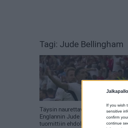
Tagi: Jude Bellingham
Jalkapall
If you wish 
Täysin naurettava ratkaisu –
sensitive in
Englannin Jude Bellingham
confirm you
tuomittiin ehdolliseen pelikieltoo
continue se