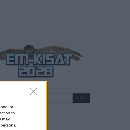
sonal or
ection to
ou may
Uutiset
 personal