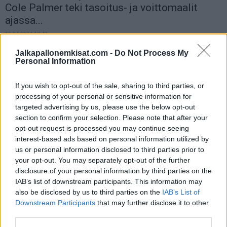
Cole Palmer teki tasoitus- ja voittomaalit
ajassa...
05.04.2024 17:42
Jalkapallonemkisat.com -
Do Not Process My
Personal Information
If you wish to opt-out of the sale, sharing to third parties, or
processing of your personal or sensitive information for
targeted advertising by us, please use the below opt-out
section to confirm your selection. Please note that after your
opt-out request is processed you may continue seeing
interest-based ads based on personal information utilized by
us or personal information disclosed to third parties prior to
your opt-out. You may separately opt-out of the further
disclosure of your personal information by third parties on the
IAB’s list of downstream participants. This information may
Uutiset
also be disclosed by us to third parties on the
IAB’s List of
Downstream Participants
that may further disclose it to other
third parties.