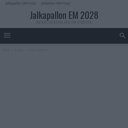
Jalkapallon MM-kisat
Jääkiekon MM-kisat
Jalkapallon EM 2028
KAIKKI JALKAPALLON EM-KISOISTA
Koti
Tagit
Cole Palmer