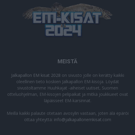
MEISTÄ
Jalkapallon EM kisat 2028
on sivusto jolle on kerätty kaikki
oleellinen tieto koskien Jalkapallon EM-kisoja. Löydät
sivustoltamme Huuhkajat -aiheiset uutiset, Suomen
otteluohjelman, EM-kisojen pelipaikat ja mitkä joukkueet ovat
läpäisseet EM-karsinnat.
Meillä kaikki palaute otetaan avosylin vastaan, joten älä epäröi
ottaa yhteyttä:
info@jalkapallonemkisat.com