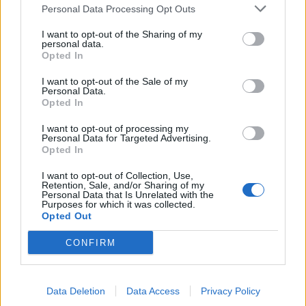
Personal Data Processing Opt Outs
I want to opt-out of the Sharing of my
personal data.
Opted In
I want to opt-out of the Sale of my
Personal Data.
Opted In
I want to opt-out of processing my
Personal Data for Targeted Advertising.
Opted In
Suomen MM-karsintojen näkymät – todellinen
I want to opt-out of Collection, Use,
jalkapallokommentaattorin analyysi
Retention, Sale, and/or Sharing of my
Personal Data that Is Unrelated with the
22.09.2025 11:20
Purposes for which it was collected.
Suomen miesten maajoukkue jatkaa FIFA:n MM-karsintoja vaihtelevin
Opted Out
ottein. Tällä hetkellä Huuhkajat ovat kolmantena lohkossaan, mutta
CONFIRM
syksyn ratkaisuottelut kertovat, onko suomen faneilla realistista
unelmoida kisapaikasta....
Suomi-Hollanti näkyy ilmaiseksi TV:stä – näin
Data Deletion
Data Access
Privacy Policy
katsot ottelun