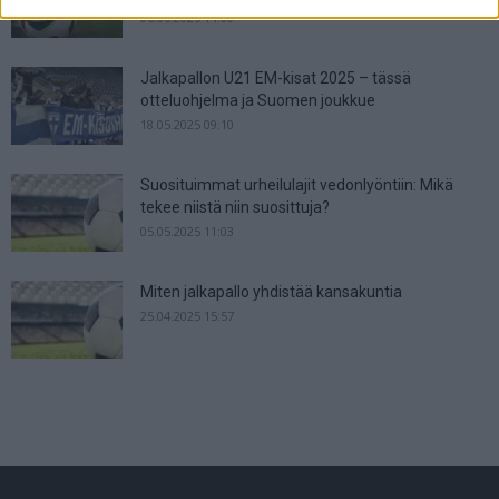
06.06.2025 14:00
Jalkapallon U21 EM-kisat 2025 – tässä
otteluohjelma ja Suomen joukkue
18.05.2025 09:10
Suosituimmat urheilulajit vedonlyöntiin: Mikä
tekee niistä niin suosittuja?
05.05.2025 11:03
Miten jalkapallo yhdistää kansakuntia
25.04.2025 15:57