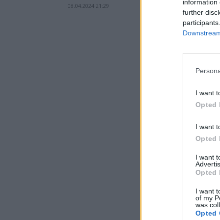
information 
08.04.2024 21:29
further disc
participants
Downstream 
Persona
I want t
Opted 
I want t
Opted 
I want 
Advertis
Opted 
I want t
of my P
was col
Opted 