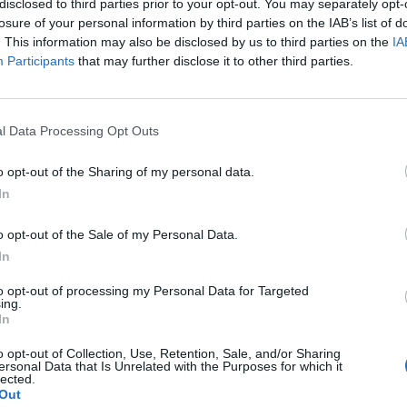
disclosed to third parties prior to your opt-out. You may separately opt-
losure of your personal information by third parties on the IAB’s list of
. This information may also be disclosed by us to third parties on the
IA
Participants
that may further disclose it to other third parties.
l Data Processing Opt Outs
o opt-out of the Sharing of my personal data.
In
o opt-out of the Sale of my Personal Data.
S
In
–
to opt-out of processing my Personal Data for Targeted
j
ing.
a
In
22
o opt-out of Collection, Use, Retention, Sale, and/or Sharing
ersonal Data that Is Unrelated with the Purposes for which it
Su
lected.
ka
Out
ov