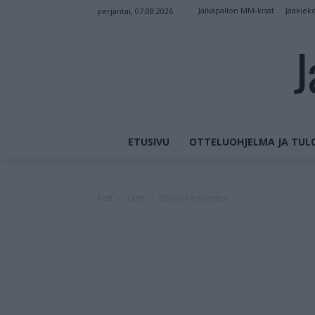
Jalkapallon MM-kisat
Jääkiek
perjantai, 07.08.2026
J
ETUSIVU
OTTELUOHJELMA JA TUL
Koti
Tagit
Bruno Fernandes