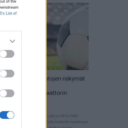
out of the
 downstream
B’s List of
uomen MM-karsintojen näkymät
 todellinen
alkapallokommentaattorin
nalyysi
.09.2025 11:20
omen miesten maajoukkue jatkaa FIFA:n MM-
rsintoja vaihtelevin ottein. Tällä hetkellä Huuhkajat
at kolmantena lohkossaan, mutta syksyn