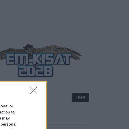
sonal or
ection to
ou may
Uutiset
 personal