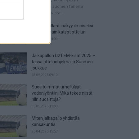
tkaisuottelut kertovat, onko suomen faneilla
alistista unelmoida kisapaikasta....
Suomi-Hollanti näkyy ilmaiseksi
TV:stä – näin katsot ottelun
06.06.2025 14:00
Jalkapallon U21 EM-kisat 2025 –
tässä otteluohjelma ja Suomen
joukkue
18.05.2025 09:10
Suosituimmat urheilulajit
vedonlyöntiin: Mikä tekee niistä
niin suosittuja?
05.05.2025 11:03
Miten jalkapallo yhdistää
kansakuntia
25.04.2025 15:57