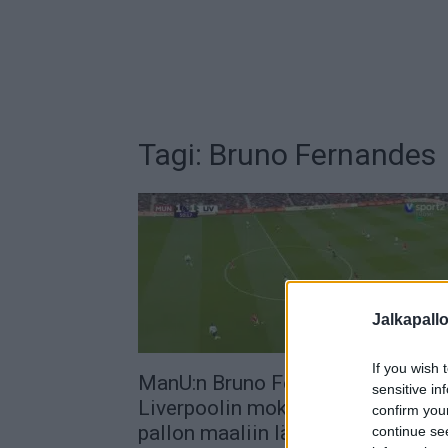
Tagi: Bruno Fernandes
Jalkapall
If you wish 
ManU:n Bruno Fernandes rankaisi
sensitive in
Liverpoolin mokasta – tykitti
confirm you
pallon maaliin lähes...
continue se