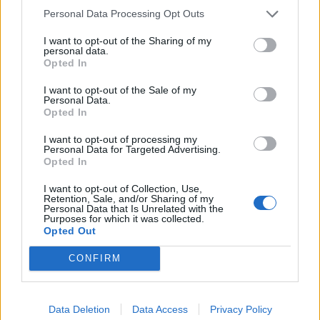
Personal Data Processing Opt Outs
Edellinen artikkeli
Seuraava artikkeli
Täysin käsittämätön missaus –
”Kotipelit valkoisissa vain
I want to opt-out of the Sharing of my
Nottinghamin Chris Wood tykitti
mainosp***an vuoksi?” – Union
personal data.
Opted In
kahdesta metristä tolppaan
Berlin mainosti paidoissaan tv-
sarjoja, fanit suuttuivat
I want to opt-out of the Sale of my
Personal Data.
Opted In
LIITTYVÄT ARTIKKELIT
LISÄÄ TEKIJÄLTÄ
I want to opt-out of processing my
Personal Data for Targeted Advertising.
Opted In
Suomen MM-karsintojen näkymät –
todellinen jalkapallokommentaattorin
I want to opt-out of Collection, Use,
Retention, Sale, and/or Sharing of my
analyysi
Personal Data that Is Unrelated with the
Purposes for which it was collected.
Opted Out
Suomi-Hollanti näkyy ilmaiseksi TV:stä –
näin katsot ottelun
CONFIRM
Jalkapallon U21 EM-kisat 2025 – tässä
Data Deletion
Data Access
Privacy Policy