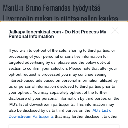
ManU:n Bruno Fernandes hyödyntää
Liverpoolin mokan ja niittaa pallon kaukaa
maaliin:
Jalkapallonemkisat.com -
Do Not Process My
Personal Information
https://twitter.com/ViaplayUrheilu/status/177700350629921
If you wish to opt-out of the sale, sharing to third parties, or
2140
processing of your personal or sensitive information for
targeted advertising by us, please use the below opt-out
Katso myös:
Täysin käsittämätön missaus – Nottinghamin
section to confirm your selection. Please note that after your
Chris Wood tykitti kahdesta metristä tolppaan
opt-out request is processed you may continue seeing
interest-based ads based on personal information utilized by
us or personal information disclosed to third parties prior to
your opt-out. You may separately opt-out of the further
disclosure of your personal information by third parties on the
IAB’s list of downstream participants. This information may
also be disclosed by us to third parties on the
IAB’s List of
Downstream Participants
that may further disclose it to other
third parties.