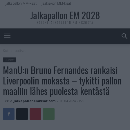
Jalkapallon MM-kisat
Jääkiekon MM-kisat
Jalkapallon EM 2028
KAIKKI JALKAPALLON EM-KISOISTA
Koti
uutiset
uutiset
ManU:n Bruno Fernandes rankaisi
Liverpoolin mokasta – tykitti pallon
maaliin lähes puolesta kentästä
Tekijä
Jalkapallonemkisat.com
-
08.04.2024 21:29