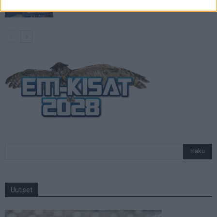
otteluohjelma ja Suomen joukkue
Uutiset