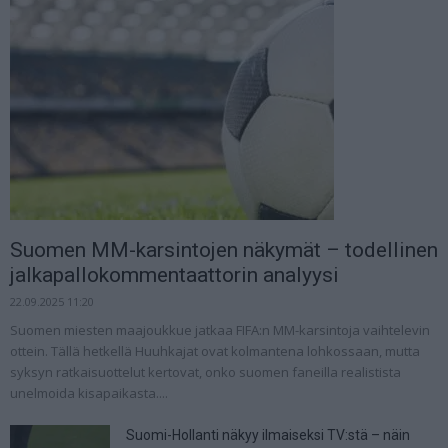
Suomen MM-karsintojen näkymät – todellinen
jalkapallokommentaattorin analyysi
22.09.2025 11:20
Suomen miesten maajoukkue jatkaa FIFA:n MM-karsintoja vaihtelevin
ottein. Tällä hetkellä Huuhkajat ovat kolmantena lohkossaan, mutta
syksyn ratkaisuottelut kertovat, onko suomen faneilla realistista
unelmoida kisapaikasta....
Suomi-Hollanti näkyy ilmaiseksi TV:stä – näin