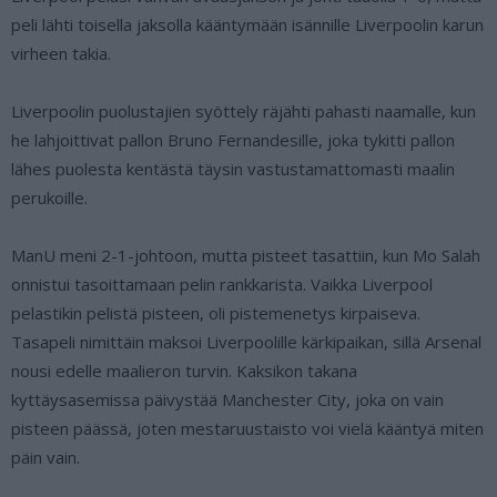
peli lähti toisella jaksolla kääntymään isännille Liverpoolin karun
virheen takia.
Liverpoolin puolustajien syöttely räjähti pahasti naamalle, kun
he lahjoittivat pallon Bruno Fernandesille, joka tykitti pallon
lähes puolesta kentästä täysin vastustamattomasti maalin
perukoille.
ManU meni 2-1-johtoon, mutta pisteet tasattiin, kun Mo Salah
onnistui tasoittamaan pelin rankkarista. Vaikka Liverpool
pelastikin pelistä pisteen, oli pistemenetys kirpaiseva.
Tasapeli nimittäin maksoi Liverpoolille kärkipaikan, sillä Arsenal
nousi edelle maalieron turvin. Kaksikon takana
kyttäysasemissa päivystää Manchester City, joka on vain
pisteen päässä, joten mestaruustaisto voi vielä kääntyä miten
päin vain.