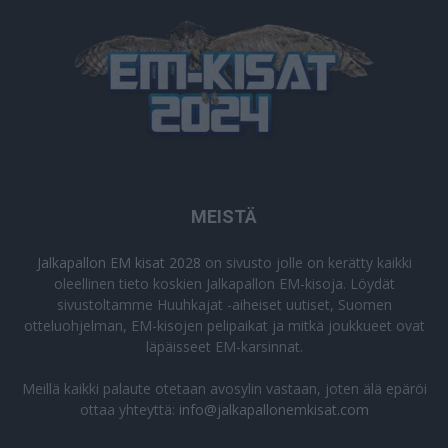
MEISTÄ
Jalkapallon EM kisat 2028
on sivusto jolle on kerätty kaikki
oleellinen tieto koskien Jalkapallon EM-kisoja. Löydät
sivustoltamme Huuhkajat -aiheiset uutiset, Suomen
otteluohjelman, EM-kisojen pelipaikat ja mitkä joukkueet ovat
läpäisseet EM-karsinnat.
Meillä kaikki palaute otetaan avosylin vastaan, joten älä epäröi
ottaa yhteyttä:
info@jalkapallonemkisat.com