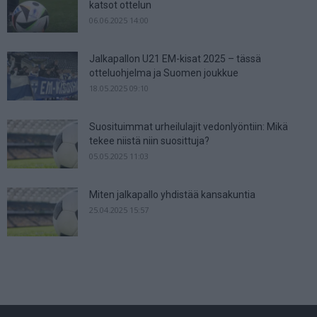
katsot ottelun
06.06.2025 14:00
Jalkapallon U21 EM-kisat 2025 – tässä
otteluohjelma ja Suomen joukkue
18.05.2025 09:10
Suosituimmat urheilulajit vedonlyöntiin: Mikä
tekee niistä niin suosittuja?
05.05.2025 11:03
Miten jalkapallo yhdistää kansakuntia
25.04.2025 15:57