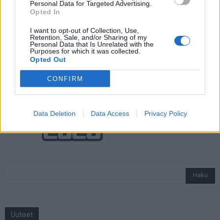
Personal Data for Targeted Advertising.
Jalkapallon U21 EM-kisat 2025 – tässä
Opted In
otteluohjelma ja Suomen joukkue
I want to opt-out of Collection, Use,
Retention, Sale, and/or Sharing of my
Personal Data that Is Unrelated with the
Purposes for which it was collected.
Opted Out
CONFIRM
Data Deletion
Data Access
Privacy Policy
Uutiset