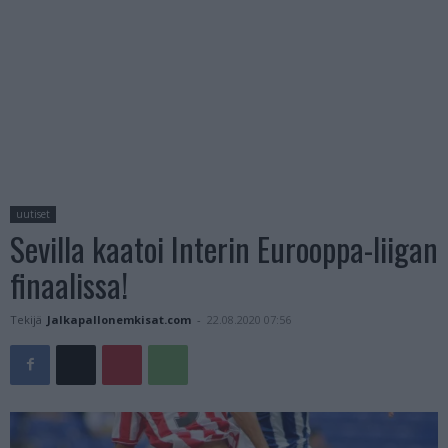
uutiset
Sevilla kaatoi Interin Eurooppa-liigan
finaalissa!
Tekijä
Jalkapallonemkisat.com
-
22.08.2020 07:56