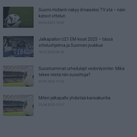
Suomi-Hollanti näkyy ilmaiseksi TV:stä – näin
katsot ottelun
06.06.2025 14:00
Jalkapallon U21 EM-kisat 2025 – tässä
otteluohjelma ja Suomen joukkue
18.05.2025 09:10
Suosituimmat urheilulajit vedonlyöntiin: Mikä
tekee niistä niin suosittuja?
05.05.2025 11:03
Miten jalkapallo yhdistää kansakuntia
25.04.2025 15:57