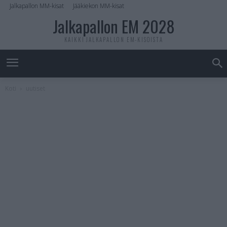
Jalkapallon MM-kisat
Jääkiekon MM-kisat
Jalkapallon EM 2028
KAIKKI JALKAPALLON EM-KISOISTA
Koti
uutiset