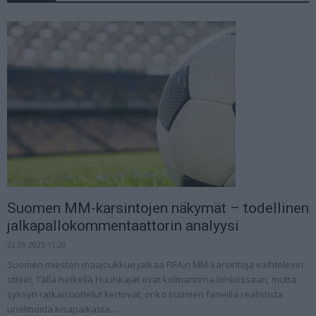
Suomen MM-karsintojen näkymät – todellinen
jalkapallokommentaattorin analyysi
22.09.2025 11:20
Suomen miesten maajoukkue jatkaa FIFA:n MM-karsintoja vaihtelevin
ottein. Tällä hetkellä Huuhkajat ovat kolmantena lohkossaan, mutta
syksyn ratkaisuottelut kertovat, onko suomen faneilla realistista
unelmoida kisapaikasta....