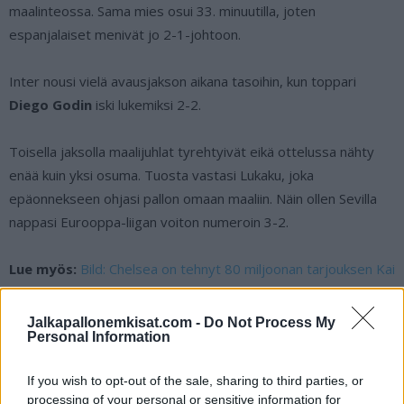
maalinteossa. Sama mies osui 33. minuutilla, joten
espanjalaiset menivät jo 2-1-johtoon.
Inter nousi vielä avausjakson aikana tasoihin, kun toppari
Diego Godin
iski lukemiksi 2-2.
Toisella jaksolla maalijuhlat tyrehtyivät eikä ottelussa nähty
enää kuin yksi osuma. Tuosta vastasi Lukaku, joka
epäonnekseen ohjasi pallon omaan maaliin. Näin ollen Sevilla
nappasi Eurooppa-liigan voiton numeroin 3-2.
Lue myös:
Bild: Chelsea on tehnyt 80 miljoonan tarjouksen Kai
Havertzista
Jalkapallonemkisat.com -
Do Not Process My
Personal Information
If you wish to opt-out of the sale, sharing to third parties, or
processing of your personal or sensitive information for