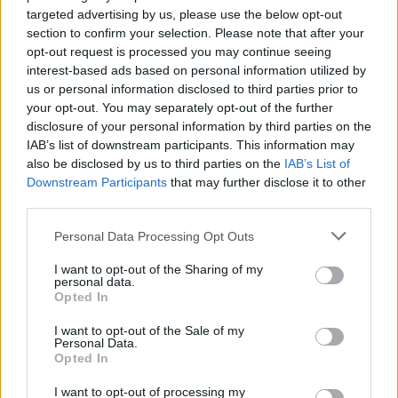
targeted advertising by us, please use the below opt-out
section to confirm your selection. Please note that after your
opt-out request is processed you may continue seeing
interest-based ads based on personal information utilized by
Edellinen artikkeli
Seuraava artikkeli
us or personal information disclosed to third parties prior to
Bild: Chelsea on tehnyt 80
Bayern München voitti
your opt-out. You may separately opt-out of the further
miljoonan tarjouksen Kai
jalkapallon Mestarien liigan!
disclosure of your personal information by third parties on the
Havertzista
IAB’s list of downstream participants. This information may
also be disclosed by us to third parties on the
IAB’s List of
Downstream Participants
that may further disclose it to other
third parties.
LIITTYVÄT ARTIKKELIT
LISÄÄ TEKIJÄLTÄ
Personal Data Processing Opt Outs
Suomen MM-karsintojen näkymät –
todellinen jalkapallokommentaattorin
I want to opt-out of the Sharing of my
personal data.
analyysi
Opted In
I want to opt-out of the Sale of my
Suomi-Hollanti näkyy ilmaiseksi TV:stä –
Personal Data.
näin katsot ottelun
Opted In
I want to opt-out of processing my