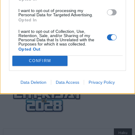
Suomi-Hollanti näkyy ilmaiseksi TV:stä –
näin katsot ottelun
I want to opt-out of processing my
Personal Data for Targeted Advertising.
Opted In
I want to opt-out of Collection, Use,
Jalkapallon U21 EM-kisat 2025 – tässä
Retention, Sale, and/or Sharing of my
otteluohjelma ja Suomen joukkue
Personal Data that Is Unrelated with the
Purposes for which it was collected.
Opted Out
CONFIRM
Data Deletion
Data Access
Privacy Policy