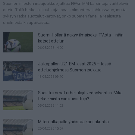
Suomen miesten maajoukkue jatkaa FIFA:n MM-karsintoja vaihtelevin
ottein. Tällä hetkellä Huuhkajat ovat kolmantena lohkossaan, mutta
syksyn ratkaisuottelut kertovat, onko suomen faneilla realistista
unelmoida kisapaikasta....
Suomi-Hollanti näkyy ilmaiseksi TV:stä – näin
katsot ottelun
06.06.2025 14:00
Jalkapallon U21 EM-kisat 2025 – tässä
otteluohjelma ja Suomen joukkue
18.05.2025 09:10
Suosituimmat urheilulajit vedonlyöntiin: Mikä
tekee niistä niin suosittuja?
05.05.2025 11:03
Miten jalkapallo yhdistää kansakuntia
25.04.2025 15:57