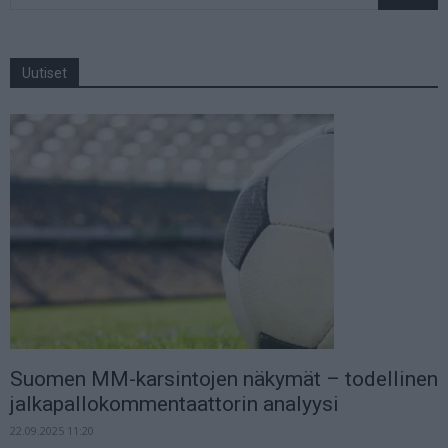
Uutiset
Suomen MM-karsintojen näkymät – todellinen
jalkapallokommentaattorin analyysi
22.09.2025 11:20