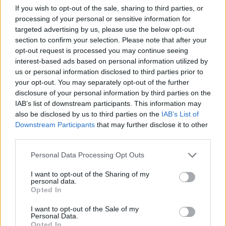
If you wish to opt-out of the sale, sharing to third parties, or
processing of your personal or sensitive information for
targeted advertising by us, please use the below opt-out
section to confirm your selection. Please note that after your
opt-out request is processed you may continue seeing
interest-based ads based on personal information utilized by
us or personal information disclosed to third parties prior to
your opt-out. You may separately opt-out of the further
Edellinen artikkeli
Seuraava artikkeli
disclosure of your personal information by third parties on the
Huuhkajat lokakuun MM-
Huuhkajilla suuri ottelu Ukrainaa
IAB’s list of downstream participants. This information may
karsintaotteluihin nimetty – Tim
vastaan – huolestuttava tilasto
also be disclosed by us to third parties on the
IAB’s List of
Sparvia ei nimetty!
rasitteena
Downstream Participants
that may further disclose it to other
third parties.
Personal Data Processing Opt Outs
LIITTYVÄT ARTIKKELIT
LISÄÄ TEKIJÄLTÄ
I want to opt-out of the Sharing of my
personal data.
Suomen MM-karsintojen näkymät –
Opted In
todellinen jalkapallokommentaattorin
analyysi
I want to opt-out of the Sale of my
Personal Data.
Opted In