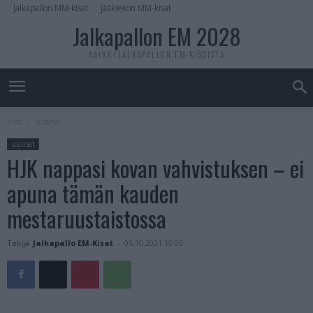
Jalkapallon MM-kisat
Jääkiekon MM-kisat
Jalkapallon EM 2028
KAIKKI JALKAPALLON EM-KISOISTA
Koti
uutiset
uutiset
HJK nappasi kovan vahvistuksen – ei
apuna tämän kauden
mestaruustaistossa
Tekijä
Jalkapallo EM-Kisat
-
05.10.2021 10:05