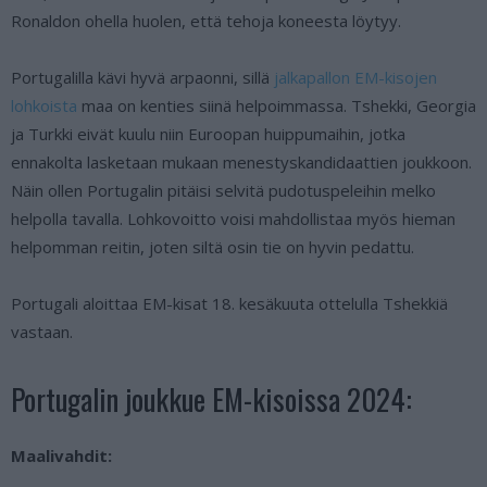
Ronaldon ohella huolen, että tehoja koneesta löytyy.
Portugalilla kävi hyvä arpaonni, sillä
jalkapallon EM-kisojen
lohkoista
maa on kenties siinä helpoimmassa. Tshekki, Georgia
ja Turkki eivät kuulu niin Euroopan huippumaihin, jotka
ennakolta lasketaan mukaan menestyskandidaattien joukkoon.
Näin ollen Portugalin pitäisi selvitä pudotuspeleihin melko
helpolla tavalla. Lohkovoitto voisi mahdollistaa myös hieman
helpomman reitin, joten siltä osin tie on hyvin pedattu.
Portugali aloittaa EM-kisat 18. kesäkuuta ottelulla Tshekkiä
vastaan.
Portugalin joukkue EM-kisoissa 2024:
Maalivahdit: