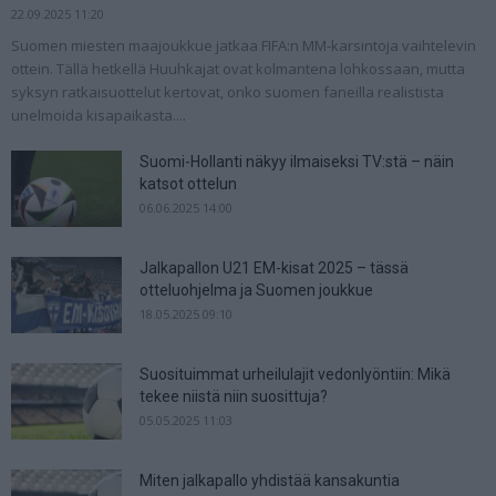
22.09.2025 11:20
Suomen miesten maajoukkue jatkaa FIFA:n MM-karsintoja vaihtelevin
ottein. Tällä hetkellä Huuhkajat ovat kolmantena lohkossaan, mutta
syksyn ratkaisuottelut kertovat, onko suomen faneilla realistista
unelmoida kisapaikasta....
Suomi-Hollanti näkyy ilmaiseksi TV:stä – näin
katsot ottelun
06.06.2025 14:00
Jalkapallon U21 EM-kisat 2025 – tässä
otteluohjelma ja Suomen joukkue
18.05.2025 09:10
Suosituimmat urheilulajit vedonlyöntiin: Mikä
tekee niistä niin suosittuja?
05.05.2025 11:03
Miten jalkapallo yhdistää kansakuntia