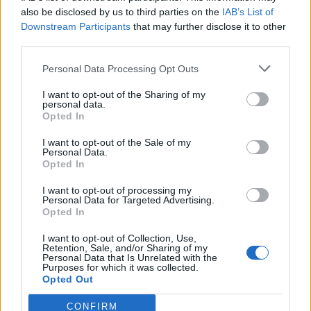
also be disclosed by us to third parties on the
IAB’s List of
Downstream Participants
that may further disclose it to other
Bruno Fernandes (Manchester United)
third parties.
Vitinha (PSG)
Ruben Neves (Al Hilal)
Personal Data Processing Opt Outs
Joao Palhinha (Fulham)
I want to opt-out of the Sharing of my
Joao Neves (Benfica)
personal data.
Opted In
Matheus Nunes (Manchester City)
I want to opt-out of the Sale of my
Personal Data.
Hyökkääjät:
Opted In
I want to opt-out of processing my
Cristiano Ronaldo (Al-Nassr)
Personal Data for Targeted Advertising.
Diogo Jota (Liverpool)
Opted In
Bernardo Silva (Manchester City)
I want to opt-out of Collection, Use,
Joao Felix (Barcelona)
Retention, Sale, and/or Sharing of my
Personal Data that Is Unrelated with the
Rafael Leao (AC Milan)
Purposes for which it was collected.
Opted Out
Goncalo Ramos (Benfica)
Pedro Neto (Wolves)
CONFIRM