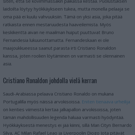
siten, että se kovimmassakin paikassa kestää. Puolustuksen
laidoilta löytyy hyökkäykseen tukea, mutta monella pelaaja se
oma pää ei kuulu vahvuuksiin. Tämä on yksi asia, joka pitää
ratkaista ennen mestaruudesta haaveilemista. Myös
keskikenttä aivan ne maailman huiput puuttuvat Bruno
Fernandesia lukuunottamatta. Fernandeskaan ei ole
maajoukkueessa saanut parasta irti Cristiano Ronaldon
kanssa, joten roolien löytäminen on varmasti se olennainen
asia.
Cristiano Ronaldon johdolla vielä kerran
Saudi-Arabiassa pelaava Cristiano Ronaldo on mukana
Portugalilla myös näissä arvokisoissa.
Eniten tienaava urheilija
on kenties viimeistä kertaa jalkapallon arvokisoissa, joten
tämän mahdollisuuden legenda haluaa varmasti hyödyntää.
Hyökkäyksestä menestys ei jää kiinni, sillä Man Cityn Bernardo
Silva, AC Milan Rafael Leao ja Liverpoolin Diogo Jota pitävät