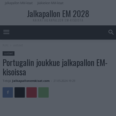
Jalkapallon MM-kisat
Jääkiekon MM-kisat
Jalkapallon EM 2028
KAIKKI JALKAPALLON EM-KISOISTA
Koti
uutiset
uutiset
Portugalin joukkue jalkapallon EM-
kisoissa
Tekijä
Jalkapallonemkisat.com
-
21.05.2024 19:29