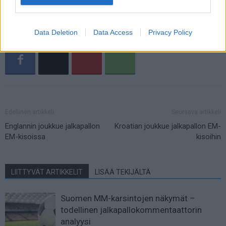
Francisco Conceicao (Porto)
Data Deletion
Data Access
Privacy Policy
Edellinen artikkeli
Seuraava artikkeli
Englannin joukkue jalkapallon
Kroatian joukkue jalkapallon EM-
EM-kisoissa
kisoihin
LIITTYVÄT ARTIKKELIT
LISÄÄ TEKIJÄLTÄ
Suomen MM-karsintojen näkymät –
todellinen jalkapallokommentaattorin
analyysi