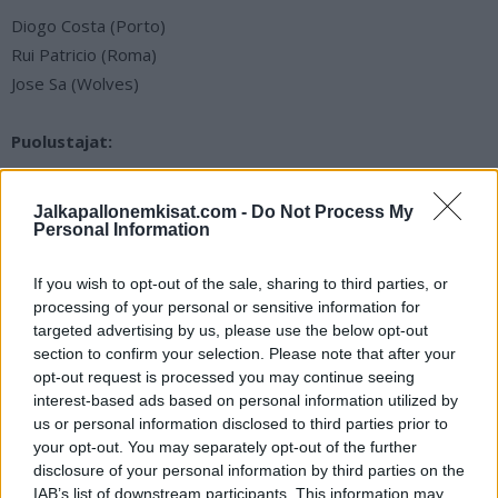
Diogo Costa (Porto)
Rui Patricio (Roma)
Jose Sa (Wolves)
Puolustajat:
Ruben Dias (Manchester City)
Jalkapallonemkisat.com -
Do Not Process My
Danilo Pereira (PSG)
Personal Information
Antonio Silva (Benfica)
If you wish to opt-out of the sale, sharing to third parties, or
Pepe (Porto)
processing of your personal or sensitive information for
Goncalo Inacio (Sporting)
targeted advertising by us, please use the below opt-out
Nelson Semedo (Wolves)
section to confirm your selection. Please note that after your
Joao Cancelo (Barcelona)
opt-out request is processed you may continue seeing
Diogo Dalot (Manchester United)
interest-based ads based on personal information utilized by
us or personal information disclosed to third parties prior to
Nuno Mendes (PSG)
your opt-out. You may separately opt-out of the further
disclosure of your personal information by third parties on the
Keskikenttäpelaajat:
IAB’s list of downstream participants. This information may