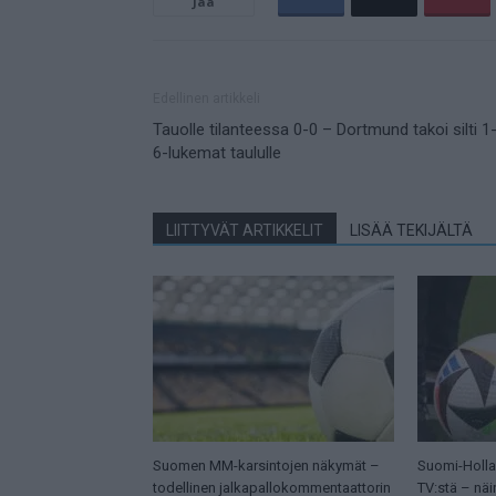
Jaa
Edellinen artikkeli
Tauolle tilanteessa 0-0 – Dortmund takoi silti 1
6-lukemat taululle
LIITTYVÄT ARTIKKELIT
LISÄÄ TEKIJÄLTÄ
Suomen MM-karsintojen näkymät –
Suomi-Hollan
todellinen jalkapallokommentaattorin
TV:stä – näi