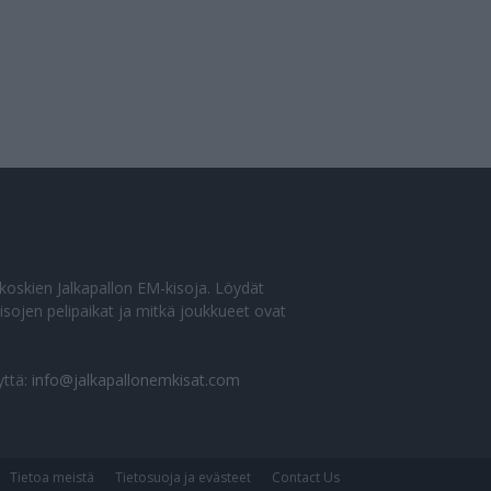
o koskien Jalkapallon EM-kisoja. Löydät
sojen pelipaikat ja mitkä joukkueet ovat
yttä:
info@jalkapallonemkisat.com
Tietoa meistä
Tietosuoja ja evästeet
Contact Us