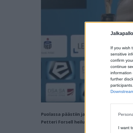
Jalkapall
If you wish 
sensitive in
confirm you
continue se
information 
further disc
participants
Downstream 
Puolassa päästiin jatkamaan futiskautta 
Persona
Petteri Forsell heilutti maaliverkkoa.
I want t