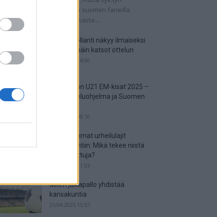
tkaisuottelut kertovat, onko suomen faneilla
alistista unelmoida kisapaikasta....
Suomi-Hollanti näkyy ilmaiseksi
TV:stä – näin katsot ottelun
06.06.2025 14:00
Jalkapallon U21 EM-kisat 2025 –
tässä otteluohjelma ja Suomen
joukkue
18.05.2025 09:10
Suosituimmat urheilulajit
vedonlyöntiin: Mikä tekee niistä
niin suosittuja?
05.05.2025 11:03
Miten jalkapallo yhdistää
kansakuntia
25.04.2025 15:57