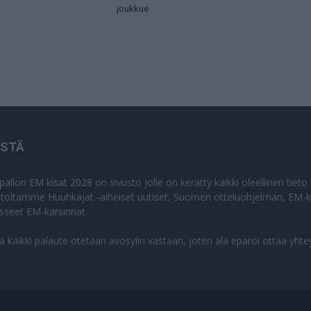
joukkue
ISTÄ
apallon EM kisat 2028
on sivusto jolle on kerätty kaikki oleellinen tiet
stoltamme Huuhkajat -aiheiset uutiset, Suomen otteluohjelman, EM-ki
isseet EM-karsinnat.
lä kaikki palaute otetaan avosylin vastaan, joten älä epäröi ottaa yhte