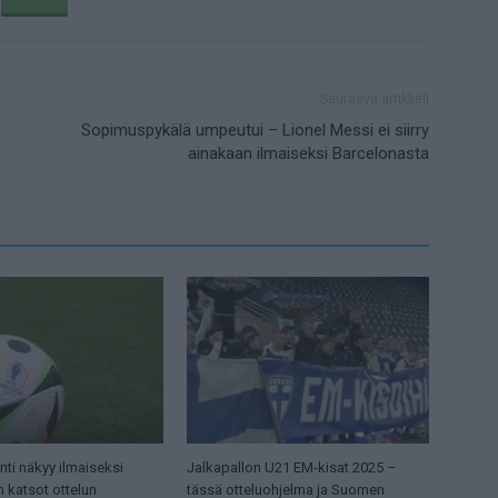
Seuraava artikkeli
-
Sopimuspykälä umpeutui – Lionel Messi ei siirry
ainakaan ilmaiseksi Barcelonasta
ti näkyy ilmaiseksi
Jalkapallon U21 EM-kisat 2025 –
n katsot ottelun
tässä otteluohjelma ja Suomen