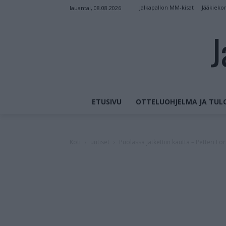
Jalkapallon MM-kisat
Jääkieko
lauantai, 08.08.2026
J
ETUSIVU
OTTELUOHJELMA JA TUL
Koti
uutiset
Puolassa jatkettiin kautta – Petteri Fo