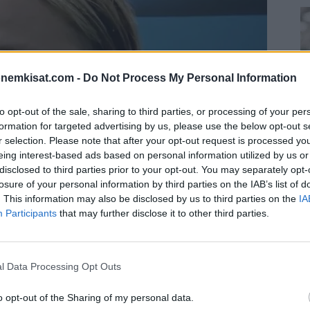
onemkisat.com -
Do Not Process My Personal Information
to opt-out of the sale, sharing to third parties, or processing of your per
formation for targeted advertising by us, please use the below opt-out s
r selection. Please note that after your opt-out request is processed y
eing interest-based ads based on personal information utilized by us or
disclosed to third parties prior to your opt-out. You may separately opt-
losure of your personal information by third parties on the IAB’s list of
S
. This information may also be disclosed by us to third parties on the
IA
–
Participants
that may further disclose it to other third parties.
j
a
22
ja heti kärkeen nähtiin suomalaisonnistuminen, kun
l Data Processing Opt Outs
Su
ka
o opt-out of the Sharing of my personal data.
ov