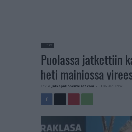
uutiset
Puolassa jatkettiin k
heti mainiossa viree
Tekijä
Jalkapallonemkisat.com
-
01.06.2020 09:48