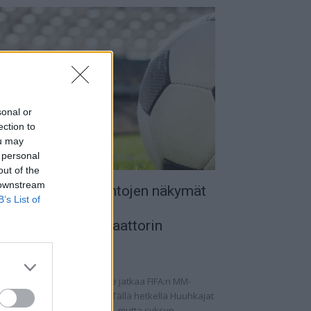
sonal or
ection to
ou may
 personal
out of the
 downstream
uomen MM-karsintojen näkymät
B’s List of
 todellinen
alkapallokommentaattorin
nalyysi
.09.2025 11:20
omen miesten maajoukkue jatkaa FIFA:n MM-
rsintoja vaihtelevin ottein. Tällä hetkellä Huuhkajat
at kolmantena lohkossaan, mutta syksyn