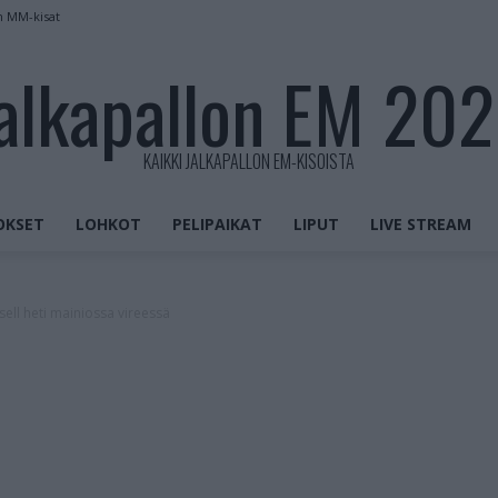
n MM-kisat
alkapallon EM 20
KAIKKI JALKAPALLON EM-KISOISTA
OKSET
LOHKOT
PELIPAIKAT
LIPUT
LIVE STREAM
rsell heti mainiossa vireessä