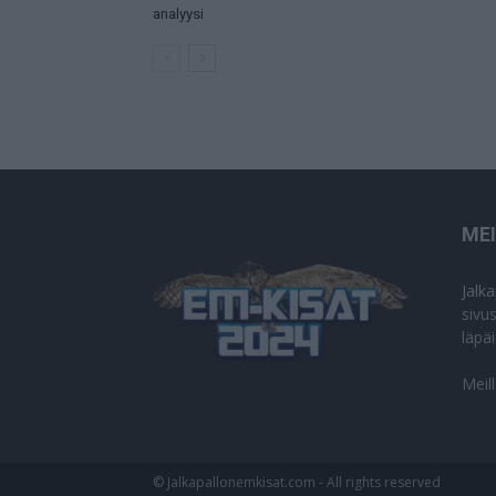
analyysi
ME
Jalk
sivu
läpä
Meil
© Jalkapallonemkisat.com - All rights reserved