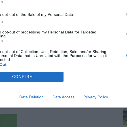
In
sassa, kun miehen joukkue haki mainion 4-1-voiton
ra
 ensimmäistä maalia reilun puolen tunnin pelin jälkeen.
re
o opt-out of the Sale of my Personal Data.
In
en itse, sillä suomalaistaituri oli laukomassa joukkueensa
to opt-out of processing my Personal Data for Targeted
ing.
In
eli 4-1-maalin 88. minuutilla.
o opt-out of Collection, Use, Retention, Sale, and/or Sharing
ersonal Data that Is Unrelated with the Purposes for which it
lected.
 sarjassa kolmanneksi viimeisenä 29 pisteellä.
Out
CONFIRM
n vieraaksi saapuu sarjassa toisena oleva Piast Gliwice.
lua – jälleen puskumaali 2. Bundesliigassa!
Data Deletion
Data Access
Privacy Policy