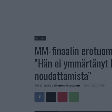
uutiset
MM-finaalin erotuoma
”Hän ei ymmärtänyt 
noudattamista”
Tekijä
Jalkapallonemkisat.com
-
26.04.2020 09:39