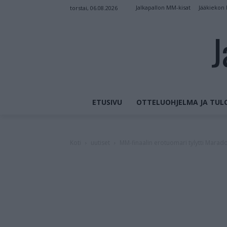
Jalkapallon MM-kisat
Jääkiekon
torstai, 06.08.2026
J
ETUSIVU
OTTELUOHJELMA JA TUL
Koti
uutiset
MM-finaalin erotuomari tylytti Marad