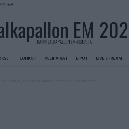
 MM-kisat
alkapallon EM 20
KAIKKI JALKAPALLON EM-KISOISTA
OKSET
LOHKOT
PELIPAIKAT
LIPUT
LIVE STREAM
onaa: ”Hän ei ymmärtänyt lainkaan sääntöjen noudattamista”