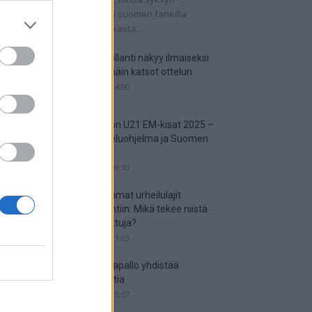
tkaisuottelut kertovat, onko suomen faneilla
alistista unelmoida kisapaikasta....
Suomi-Hollanti näkyy ilmaiseksi
TV:stä – näin katsot ottelun
06.06.2025 14:00
Jalkapallon U21 EM-kisat 2025 –
tässä otteluohjelma ja Suomen
joukkue
18.05.2025 09:10
Suosituimmat urheilulajit
vedonlyöntiin: Mikä tekee niistä
niin suosittuja?
05.05.2025 11:03
Miten jalkapallo yhdistää
kansakuntia
25.04.2025 15:57