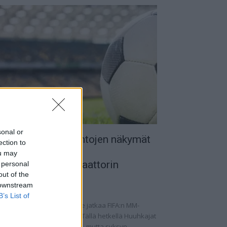
sonal or
uomen MM-karsintojen näkymät
ection to
 todellinen
ou may
alkapallokommentaattorin
 personal
out of the
nalyysi
 downstream
.09.2025 11:20
B’s List of
omen miesten maajoukkue jatkaa FIFA:n MM-
rsintoja vaihtelevin ottein. Tällä hetkellä Huuhkajat
at kolmantena lohkossaan, mutta syksyn