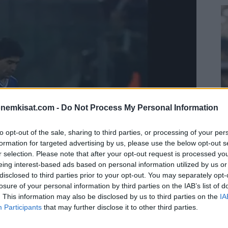
onemkisat.com -
Do Not Process My Personal Information
to opt-out of the sale, sharing to third parties, or processing of your per
S
formation for targeted advertising by us, please use the below opt-out s
–
r selection. Please note that after your opt-out request is processed y
j
eing interest-based ads based on personal information utilized by us or
disclosed to third parties prior to your opt-out. You may separately opt-
a
losure of your personal information by third parties on the IAB’s list of
22
. This information may also be disclosed by us to third parties on the
IA
Su
Participants
that may further disclose it to other third parties.
eltänyt Edgardo Codesal muisteli Diego Maradonaa
ka
ov