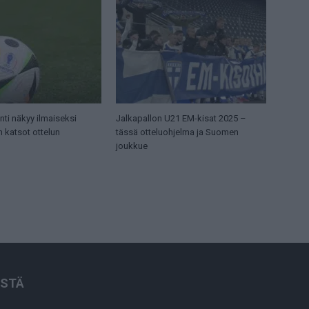
ti näkyy ilmaiseksi
Jalkapallon U21 EM-kisat 2025 –
n katsot ottelun
tässä otteluohjelma ja Suomen
joukkue
ISTÄ