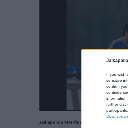
Jalkapall
If you wish 
sensitive in
confirm you
continue se
information 
further disc
participants
Downstream 
Jalkapallon MM-finaalin vuonna 1990 vih