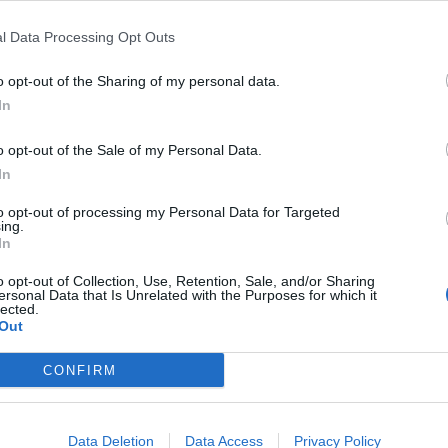
 haastattelussa.
ra
l Data Processing Opt Outs
re
ellyttänyt Codesalia.
o opt-out of the Sharing of my personal data.
In
n ei ymmärtänyt lainkaan sääntöjen noudattamista,
.
o opt-out of the Sale of my Personal Data.
In
 tuli luokseni huutamaan ja vaahtoamaan FIFAn
 ulos silloin. Jos olisin pitäytynyt tiukasti säännöissä,
to opt-out of processing my Personal Data for Targeted
ing.
lun alkua koko stadionin loukkaamisesta.
In
o opt-out of Collection, Use, Retention, Sale, and/or Sharing
hen, miten Maradona oli heilutellut katsomoon
ersonal Data that Is Unrelated with the Purposes for which it
lected.
iinan kansallislaululle.
Out
voittoon ja maailmanmestaruusjuhliin.
CONFIRM
Data Deletion
Data Access
Privacy Policy