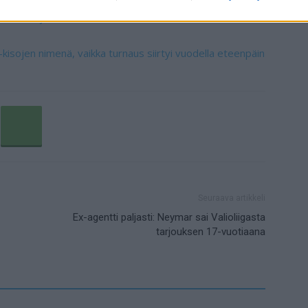
helsea ja Barcelona kiinnostuneita
-kisojen nimenä, vaikka turnaus siirtyi vuodella eteenpäin
Seuraava artikkeli
Ex-agentti paljasti: Neymar sai Valioliigasta
tarjouksen 17-vuotiaana