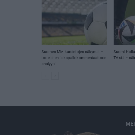
Suomen MM-karsintojen näkymät –
Suomi-Hollan
todellinen jalkapallokommentaattorin
TV:stä – näi
analyysi
ME