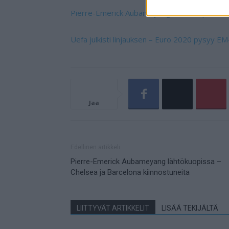
Pierre-Emerick Aubameyang lähtökuopissa – C
Uefa julkisti linjauksen – Euro 2020 pysyy EM
Jaa
Edellinen artikkeli
Pierre-Emerick Aubameyang lähtökuopissa –
Chelsea ja Barcelona kiinnostuneita
LIITTYVÄT ARTIKKELIT
LISÄÄ TEKIJÄLTÄ