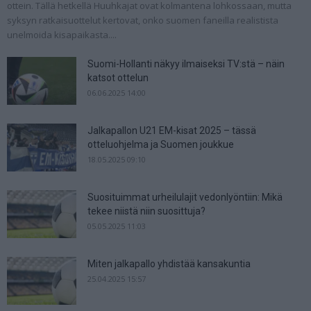
ottein. Tällä hetkellä Huuhkajat ovat kolmantena lohkossaan, mutta
syksyn ratkaisuottelut kertovat, onko suomen faneilla realistista
unelmoida kisapaikasta....
Suomi-Hollanti näkyy ilmaiseksi TV:stä – näin
katsot ottelun
06.06.2025 14:00
Jalkapallon U21 EM-kisat 2025 – tässä
otteluohjelma ja Suomen joukkue
18.05.2025 09:10
Suosituimmat urheilulajit vedonlyöntiin: Mikä
tekee niistä niin suosittuja?
05.05.2025 11:03
Miten jalkapallo yhdistää kansakuntia
25.04.2025 15:57