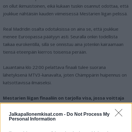
on ollut ikimuistoinen, eikä kukaan tuskin osannut odottaa, että
joukkue nähtäisiin kauden viimeisessä Mestarien liigan pelissä.
Real Madridin osalta odotuksissa on aina se, että joukkue
menee Euroopassa päätyyn asti. Seuralla onkin todellista
taikaa eurokentillä, sillä se onnistuu aina jotenkin kairaamaan
tiensä eteenpäin kierros toisensa perään.
Lauantaina klo 22:00 pelattava finaali tulee suorana
lähetyksenä MTV3-kanavalta, joten Chämppärin huipennus on
katsottavissa ilmaiseksi.
Mestarien liigan finaaliin on tarjolla visa, jossa voittaja
lunastaa paikan jalkapallon EM-kisojen välierään.
Lue
lisätiedot täältä!
Jalkapallonemkisat.com -
Do Not Process My
Personal Information