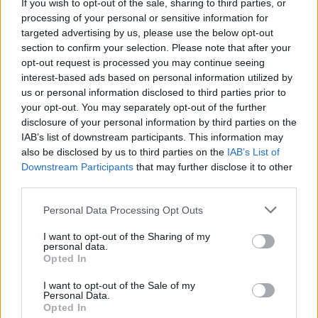
If you wish to opt-out of the sale, sharing to third parties, or
processing of your personal or sensitive information for
targeted advertising by us, please use the below opt-out
section to confirm your selection. Please note that after your
opt-out request is processed you may continue seeing
interest-based ads based on personal information utilized by
us or personal information disclosed to third parties prior to
Edellinen artikkeli
Seuraava artikkeli
your opt-out. You may separately opt-out of the further
disclosure of your personal information by third parties on the
Belgian joukkue jalkapallon EM-
Hollannin joukkue koki takaiskun
IAB’s list of downstream participants. This information may
kisoissa
– Atalantan Marten De Roon
also be disclosed by us to third parties on the
IAB’s List of
joutuu jättämään EM-kisat väliin
Downstream Participants
that may further disclose it to other
third parties.
LIITTYVÄT ARTIKKELIT
LISÄÄ TEKIJÄLTÄ
Personal Data Processing Opt Outs
I want to opt-out of the Sharing of my
Suomen MM-karsintojen näkymät –
personal data.
todellinen jalkapallokommentaattorin
Opted In
analyysi
I want to opt-out of the Sale of my
Personal Data.
Suomi-Hollanti näkyy ilmaiseksi TV:stä –
Opted In