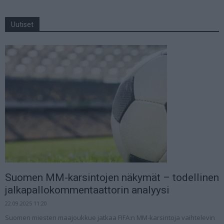
Uutiset
Suomen MM-karsintojen näkymät – todellinen
jalkapallokommentaattorin analyysi
22.09.2025 11:20
Suomen miesten maajoukkue jatkaa FIFA:n MM-karsintoja vaihtelevin