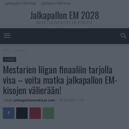
Jalkapallon MM-kisat
Jääkiekon MM-kisat
Jalkapallon EM 2028
KAIKKI JALKAPALLON EM-KISOISTA
Koti
uutiset
uutiset
Mestarien liigan finaaliin tarjolla
visa – voita matka jalkapallon EM-
kisojen välierään!
Tekijä
Jalkapallonemkisat.com
-
30.05.2024 17:35