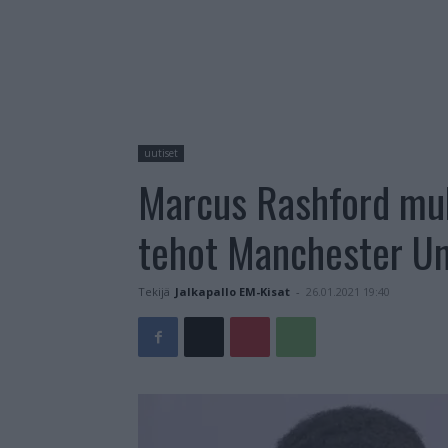
uutiset
Marcus Rashford muk
tehot Manchester Un
Tekijä
Jalkapallo EM-Kisat
-
26.01.2021 19:40