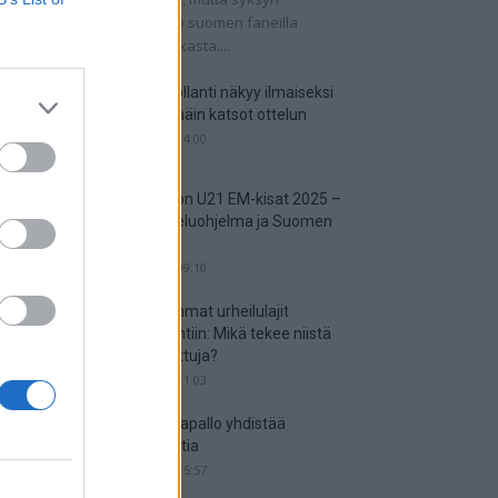
tkaisuottelut kertovat, onko suomen faneilla
alistista unelmoida kisapaikasta....
Suomi-Hollanti näkyy ilmaiseksi
TV:stä – näin katsot ottelun
06.06.2025 14:00
Jalkapallon U21 EM-kisat 2025 –
tässä otteluohjelma ja Suomen
joukkue
18.05.2025 09:10
Suosituimmat urheilulajit
vedonlyöntiin: Mikä tekee niistä
niin suosittuja?
05.05.2025 11:03
Miten jalkapallo yhdistää
kansakuntia
25.04.2025 15:57