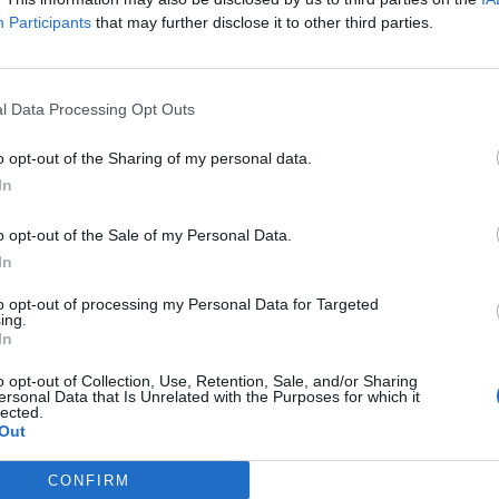
ra
Participants
that may further disclose it to other third parties.
ashford
on ehditty leimata flopiksi jo useamman kerran
re
sattuu unohtumaan pari pientä faktaa.
l Data Processing Opt Outs
ka välillä saattaakin tuntua, että hän on edustanut
o opt-out of the Sharing of my personal data.
In
edin paidassa jo huimat 82 maalia. Toistetaan vielä,
o opt-out of the Sale of my Personal Data.
In
ja tehnyt Manchester Unitedille 82 maalia. 23-
to opt-out of processing my Personal Data for Targeted
ing.
In
a ois pelannut tuolla jo ikuisuuden.
#valioliiga
#uclfi
o opt-out of Collection, Use, Retention, Sale, and/or Sharing
ersonal Data that Is Unrelated with the Purposes for which it
lected.
Out
nuary 25, 2021
CONFIRM