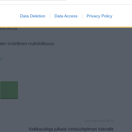
suoraan
Juhani Koskisen Twitter-tililtä
.
Data Deletion
Data Access
Privacy Policy
stunut viemään Unitedia Valioliigan mestaruuteen, vaikka
odotettu.
kin todellinen mahdollisuus.
y!
Seuraava artikkeli
Veikkausliiga julkaisi otteluohjelman tulevalle