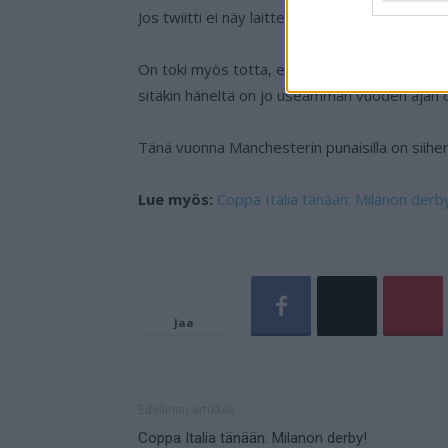
Jos twiitti ei näy laitteellasi voit katsoa sen 
On toki myös totta, että Rashford ei ole onni
sitäkin häneltä on jo useamman vuoden ajan 
Tänä vuonna Manchesterin punaisilla on siihen
Lue myös:
Coppa Italia tänään: Milanon derb
Jaa
Edellinen artikkeli
Coppa Italia tänään: Milanon derby!