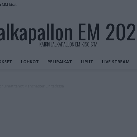
n MM-kisat
alkapallon EM 20
KAIKKI JALKAPALLON EM-KISOISTA
OKSET
LOHKOT
PELIPAIKAT
LIPUT
LIVE STREAM
t huimat tehot Manchester Unitedissa