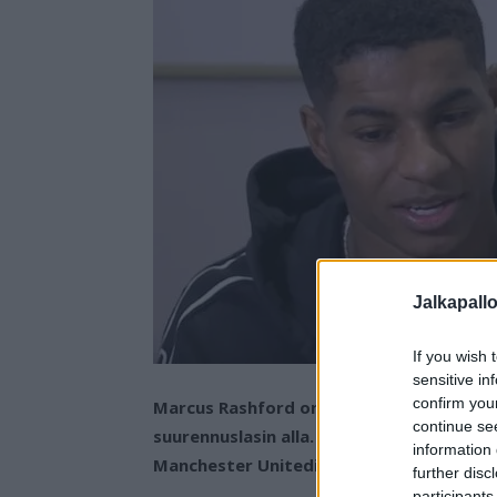
Jalkapall
If you wish 
sensitive in
confirm you
Marcus Rashford on pelaaja, joka on kok
continue se
suurennuslasin alla. Eikä toki suotta, e
information 
Manchester Unitedia.
further disc
participants