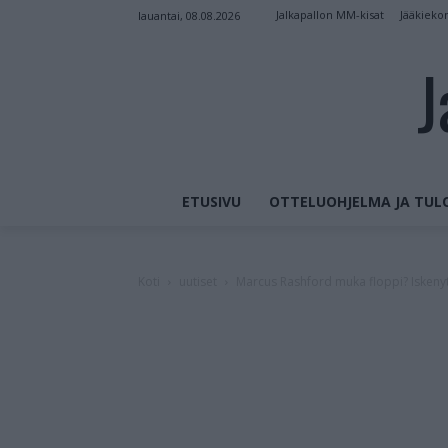
Jalkapallon MM-kisat
Jääkieko
lauantai, 08.08.2026
J
ETUSIVU
OTTELUOHJELMA JA TUL
Koti
uutiset
Marcus Rashford muka floppi? Iskeny