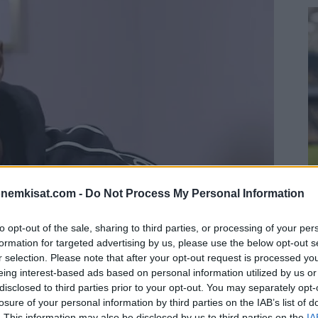
S
onemkisat.com -
Do Not Process My Personal Information
–
to opt-out of the sale, sharing to third parties, or processing of your per
j
formation for targeted advertising by us, please use the below opt-out s
a
r selection. Please note that after your opt-out request is processed y
o ammattilaisuransa ajan ollut valtavan tarkan
22
eing interest-based ads based on personal information utilized by us or
dustaahan nuori hyökkääjä aina yhtä kiinnostavaa
Su
disclosed to third parties prior to your opt-out. You may separately opt-
ka
losure of your personal information by third parties on the IAB’s list of
ov
. This information may also be disclosed by us to third parties on the
IA