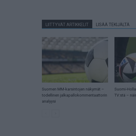
LIITTYVÄT ARTIKKELIT
LISÄÄ TEKIJÄLTÄ
Suomen MM-karsintojen näkymät –
Suomi-Hollan
todellinen jalkapallokommentaattorin
TV:stä – näi
analyysi