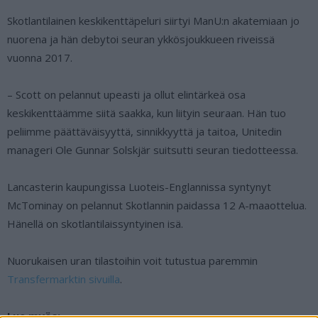
Skotlantilainen keskikenttäpeluri siirtyi ManU:n akatemiaan jo
nuorena ja hän debytoi seuran ykkösjoukkueen riveissä
vuonna 2017.
– Scott on pelannut upeasti ja ollut elintärkeä osa
keskikenttäämme siitä saakka, kun liityin seuraan. Hän tuo
peliimme päättäväisyyttä, sinnikkyyttä ja taitoa, Unitedin
manageri Ole Gunnar Solskjär suitsutti seuran tiedotteessa.
Lancasterin kaupungissa Luoteis-Englannissa syntynyt
McTominay on pelannut Skotlannin paidassa 12 A-maaottelua.
Hänellä on skotlantilaissyntyinen isä.
Nuorukaisen uran tilastoihin voit tutustua paremmin
Transfermarktin sivuilla
.
Lue myös: