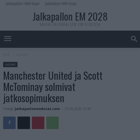
Jalkapallon MM-kisat
Jääkiekon MM-kisat
Jalkapallon EM 2028
KAIKKI JALKAPALLON EM-KISOISTA
Koti
uutiset
uutiset
Manchester United ja Scott
McTominay solmivat
jatkosopimuksen
Tekijä
Jalkapallonemkisat.com
-
23.06.2020 12:59