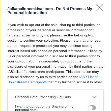
Jalkapallonemkisat.com -
Do Not Process My
Juventus-tähti Cristiano Ronaldo teki historiaa Serie A:ssa
Personal Information
Petteri Forsell laukoi vapaapotkusta upean maalin Puolan
If you wish to opt-out of the sale, sharing to third parties, or
processing of your personal or sensitive information for
pääsarjassa
targeted advertising by us, please use the below opt-out
section to confirm your selection. Please note that after your
opt-out request is processed you may continue seeing
interest-based ads based on personal information utilized by
us or personal information disclosed to third parties prior to
your opt-out. You may separately opt-out of the further
disclosure of your personal information by third parties on the
IAB’s list of downstream participants. This information may
also be disclosed by us to third parties on the
IAB’s List of
Downstream Participants
that may further disclose it to other
Edellinen artikkeli
Seuraava artikkeli
third parties.
Juventus-tähti Cristiano
Haka ja HJK etenivät jalkapallon
Ronaldo teki historiaa Serie
Suomen Cupin välieriin
Personal Data Processing Opt Outs
A:ssa
I want to opt-out of the Sharing of my
personal data.