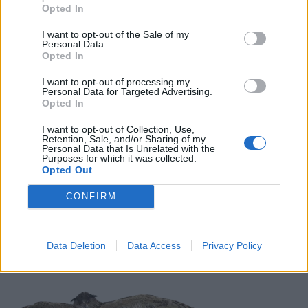
Opted In
LIITTYVÄT ARTIKKELIT
LISÄÄ TEKIJÄLTÄ
I want to opt-out of the Sale of my
Personal Data.
Suomen MM-karsintojen näkymät –
Opted In
todellinen jalkapallokommentaattorin
I want to opt-out of processing my
analyysi
Personal Data for Targeted Advertising.
Opted In
Suomi-Hollanti näkyy ilmaiseksi TV:stä –
I want to opt-out of Collection, Use,
näin katsot ottelun
Retention, Sale, and/or Sharing of my
Personal Data that Is Unrelated with the
Purposes for which it was collected.
Opted Out
Jalkapallon U21 EM-kisat 2025 – tässä
CONFIRM
otteluohjelma ja Suomen joukkue
Data Deletion
Data Access
Privacy Policy