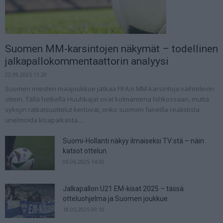
Suomen MM-karsintojen näkymät – todellinen
jalkapallokommentaattorin analyysi
22.09.2025 11:20
Suomen miesten maajoukkue jatkaa FIFA:n MM-karsintoja vaihtelevin
ottein. Tällä hetkellä Huuhkajat ovat kolmantena lohkossaan, mutta
syksyn ratkaisuottelut kertovat, onko suomen faneilla realistista
unelmoida kisapaikasta....
Suomi-Hollanti näkyy ilmaiseksi TV:stä – näin
katsot ottelun
06.06.2025 14:00
Jalkapallon U21 EM-kisat 2025 – tässä
otteluohjelma ja Suomen joukkue
18.05.2025 09:10