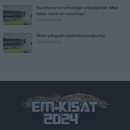
Suosituimmat urheilulajit vedonlyöntiin: Mikä
tekee niistä niin suosittuja?
05.05.2025 11:03
Miten jalkapallo yhdistää kansakuntia
25.04.2025 15:57