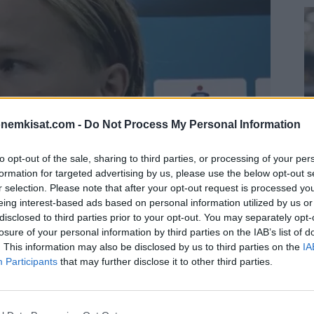
onemkisat.com -
Do Not Process My Personal Information
to opt-out of the sale, sharing to third parties, or processing of your per
formation for targeted advertising by us, please use the below opt-out s
r selection. Please note that after your opt-out request is processed y
S
eing interest-based ads based on personal information utilized by us or
–
disclosed to third parties prior to your opt-out. You may separately opt-
j
losure of your personal information by third parties on the IAB’s list of
a
. This information may also be disclosed by us to third parties on the
IA
Participants
that may further disclose it to other third parties.
22
ava Petteri Forsell laukoi suorastaan huikaisevan
Su
ka
ov