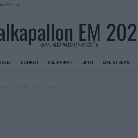
kon MM-kisat
alkapallon EM 20
KAIKKI JALKAPALLON EM-KISOISTA
OKSET
LOHKOT
PELIPAIKAT
LIPUT
LIVE STREAM
 upean maalin Puolan pääsarjassa