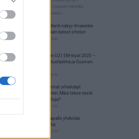
tkaisuottelut kertovat, onko suomen faneilla
alistista unelmoida kisapaikasta....
Suomi-Hollanti näkyy ilmaiseksi
TV:stä – näin katsot ottelun
06.06.2025 14:00
Jalkapallon U21 EM-kisat 2025 –
tässä otteluohjelma ja Suomen
joukkue
18.05.2025 09:10
Suosituimmat urheilulajit
vedonlyöntiin: Mikä tekee niistä
niin suosittuja?
05.05.2025 11:03
Miten jalkapallo yhdistää
kansakuntia
25.04.2025 15:57