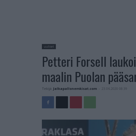
uutiset
Petteri Forsell lauk
maalin Puolan pääsa
Tekijä
Jalkapallonemkisat.com
-
23.06.2020 08:39