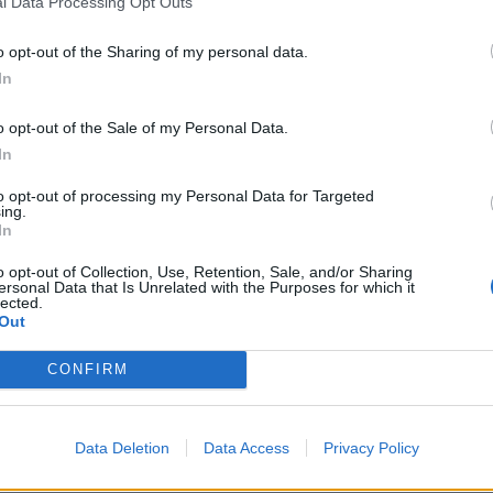
l Data Processing Opt Outs
 jaksolla, kun suomalainen asettui ampumaan vapaapotkua
ra
muisella voimalla pallon maalia kohti ja se kiersi lopulta
re
o opt-out of the Sharing of my personal data.
In
o opt-out of the Sale of my Personal Data.
 jäi lopulta laihaksi lohduksi, sillä Gornik Zabrzen
In
llin asema sarjan hännillä alkaa olemaan tukala, sillä
n todennäköisemmältä.
to opt-out of processing my Personal Data for Targeted
ing.
In
ervalle, joka miettii ensi kesän kisamiehistöä. Forsell
a osaamista, jolla ratkaistaan jopa voittoja
EM Jalkapallo
o opt-out of Collection, Use, Retention, Sale, and/or Sharing
ersonal Data that Is Unrelated with the Purposes for which it
lected.
Out
znie przymierzył, ale
@Korona_Kielce
nie
CONFIRM
⬇⬇
pic.twitter.com/0Uu1IadRZD
Data Deletion
Data Access
Privacy Policy