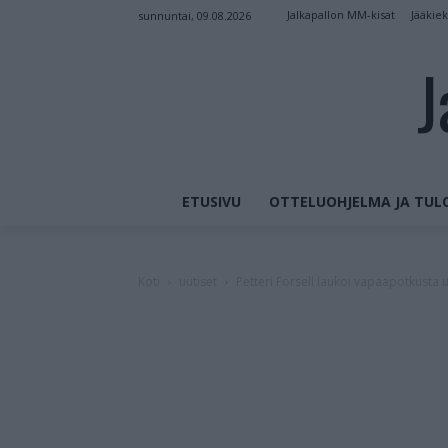
Jalkapallon MM-kisat
Jääkie
sunnuntai, 09.08.2026
J
ETUSIVU
OTTELUOHJELMA JA TUL
Koti
uutiset
Petteri Forsell laukoi vapaapotkusta