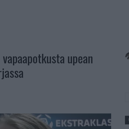
oi vapaapotkusta upean
rjassa