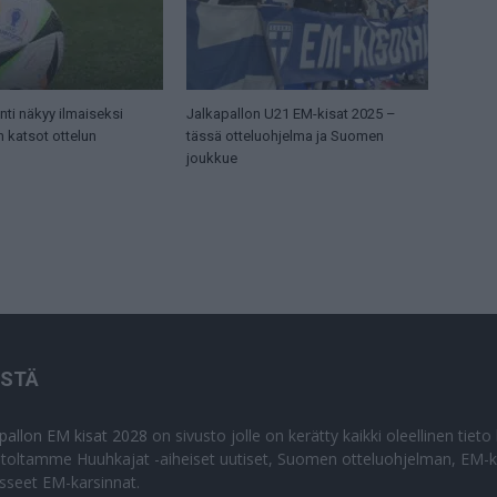
ti näkyy ilmaiseksi
Jalkapallon U21 EM-kisat 2025 –
n katsot ottelun
tässä otteluohjelma ja Suomen
joukkue
ISTÄ
apallon EM kisat 2028
on sivusto jolle on kerätty kaikki oleellinen tiet
stoltamme Huuhkajat -aiheiset uutiset, Suomen otteluohjelman, EM-ki
isseet EM-karsinnat.