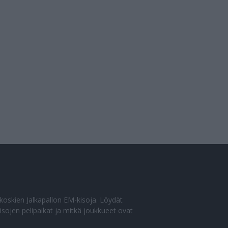
o koskien Jalkapallon EM-kisoja. Löydät
sojen pelipaikat ja mitkä joukkueet ovat