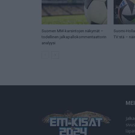
Suomen MM-karsintojen näkymät –
Suomi-Hollan
todellinen jalkapallokommentaattorin
TV:stä – näi
analyysi
ME
Jalk
sivu
läpä