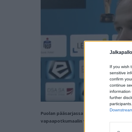
Jalkapall
If you wish 
sensitive in
confirm you
continue se
information 
further disc
participants
Downstream 
Puolan pääsarjassa Koronan riveissä pela
vapaapotkumaalin viikonloppuna.