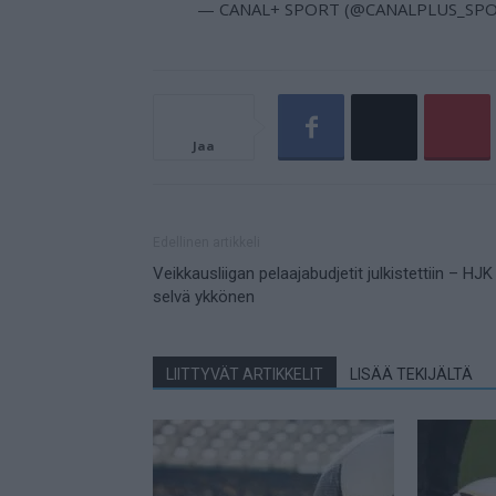
— CANAL+ SPORT (@CANALPLUS_SP
Jaa
Edellinen artikkeli
Veikkausliigan pelaajabudjetit julkistettiin – HJK
selvä ykkönen
LIITTYVÄT ARTIKKELIT
LISÄÄ TEKIJÄLTÄ