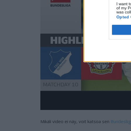
I want t
of my P
was col
Opted 
Mikäli video ei näy, voit katsoa sen
Bundeslii