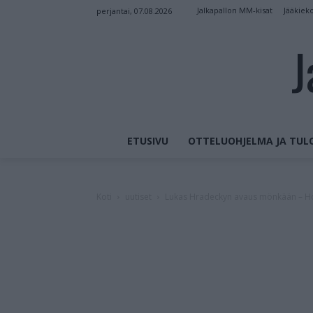
Jalkapallon MM-kisat
Jääkiek
perjantai, 07.08.2026
J
ETUSIVU
OTTELUOHJELMA JA TUL
Koti
uutiset
Lukas Hradeckyn avaus mönkään – Hof