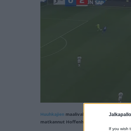
Huuhkajien
maalivahti Lukas Hradeckyn e
Jalkapall
matkannut Hoffenheimin vieraaksi.
If you wish 