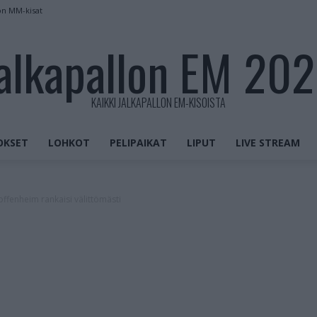
on MM-kisat
alkapallon EM 20
KAIKKI JALKAPALLON EM-KISOISTA
OKSET
LOHKOT
PELIPAIKAT
LIPUT
LIVE STREAM
fenheim rankaisi välittömästi