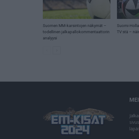
Suomen MM-karsintojen näkymät –
Suomi-Hollan
todellinen jalkapallokommentaattorin
TV:stä – näi
analyysi
ME
Jalk
sivu
läpä