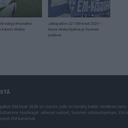
ti näkyy ilmaiseksi
Jalkapallon U21 EM-kisat 2025 –
n katsot ottelun
tässä otteluohjelma ja Suomen
joukkue
ISTÄ
apallon EM kisat 2028
on sivusto jolle on kerätty kaikki oleellinen tiet
stoltamme Huuhkajat -aiheiset uutiset, Suomen otteluohjelman, EM-ki
isseet EM-karsinnat.