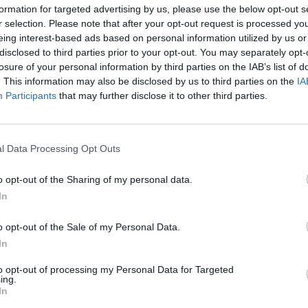
formation for targeted advertising by us, please use the below opt-out s
 jatkoa, mutta helpolla tämä ei voitto tullut, vaikka
ra
r selection. Please note that after your opt-out request is processed y
re
rian Wirtz vei joukkueen ensin johtoon ja avausjakson
eing interest-based ads based on personal information utilized by us or
miksi 0-2.
disclosed to third parties prior to your opt-out. You may separately opt-
losure of your personal information by third parties on the IAB’s list of
. This information may also be disclosed by us to third parties on the
IA
 hän avasi pallon suoraan Hoffenheimin Anton Stachille.
Participants
that may further disclose it to other third parties.
ttä Stach päätti laukoa – ja se myös kannatti, sillä pallo
l Data Processing Opt Outs
rst tasoitti lukemat 2-2:een. Leverkusen kuitenkin
 maalasi loppulukemiksi 2-3.
o opt-out of the Sharing of my personal data.
In
. Kakkosena on Bayern München, joka on kerryttänyt 26
o opt-out of the Sale of my Personal Data.
In
raan vastustajalle:
to opt-out of processing my Personal Data for Targeted
ing.
In