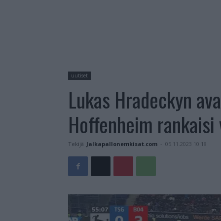
uutiset
Lukas Hradeckyn av
Hoffenheim rankaisi 
Tekijä
Jalkapallonemkisat.com
-
05.11.2023 10:18