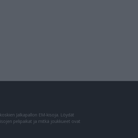
o koskien Jalkapallon EM-kisoja. Löydät
sojen pelipaikat ja mitkä joukkueet ovat