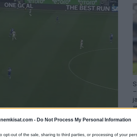
S
–
j
a
22
dustama Leverkusen oli lauantaina Bundesliigassa
onemkisat.com -
Do Not Process My Personal Information
Su
ka
to opt-out of the sale, sharing to third parties, or processing of your per
ov