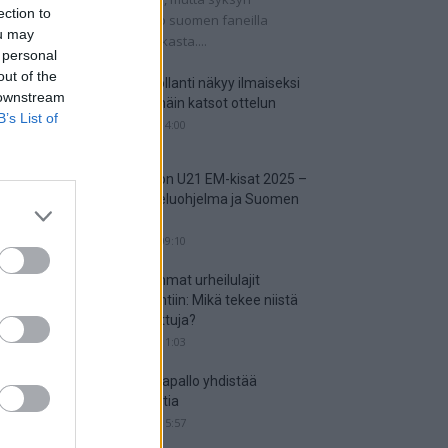
ection to
tkaisuottelut kertovat, onko suomen faneilla
ou may
alistista unelmoida kisapaikasta....
 personal
out of the
Suomi-Hollanti näkyy ilmaiseksi
 downstream
TV:stä – näin katsot ottelun
B’s List of
06.06.2025 14:00
Jalkapallon U21 EM-kisat 2025 –
tässä otteluohjelma ja Suomen
joukkue
18.05.2025 09:10
Suosituimmat urheilulajit
vedonlyöntiin: Mikä tekee niistä
niin suosittuja?
05.05.2025 11:03
Miten jalkapallo yhdistää
kansakuntia
25.04.2025 15:57