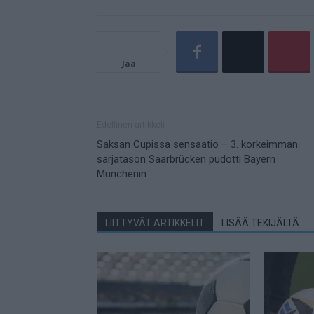
Jaa
Edellinen artikkeli
Saksan Cupissa sensaatio – 3. korkeimman
sarjatason Saarbrücken pudotti Bayern
Münchenin
LIITTYVÄT ARTIKKELIT
LISÄÄ TEKIJÄLTÄ