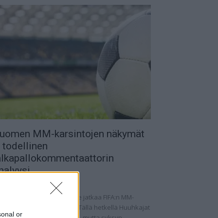
uomen MM-karsintojen näkymät
 todellinen
alkapallokommentaattorin
nalyysi
.09.2025 11:20
omen miesten maajoukkue jatkaa FIFA:n MM-
rsintoja vaihtelevin ottein. Tällä hetkellä Huuhkajat
sonal or
at kolmantena lohkossaan, mutta syksyn