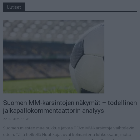
Uutiset
Suomen MM-karsintojen näkymät – todellinen
jalkapallokommentaattorin analyysi
22.09.2025 11:20
Suomen miesten maajoukkue jatkaa FIFA:n MM-karsintoja vaihtelevin
ottein. Tällä hetkellä Huuhkajat ovat kolmantena lohkossaan, mutta