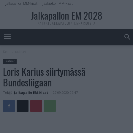
Jalkapallon MM-kisat
Jääkiekon MM-kisat
Jalkapallon EM 2028
KAIKKI JALKAPALLON EM-KISOISTA
Koti
uutiset
uutiset
Loris Karius siirtymässä
Bundesliigaan
Tekijä
Jalkapallo EM-Kisat
-
27.09.2020 07:47