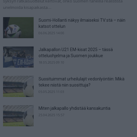
syksyn ratkaisuottelut kertovat, onko suomen faneilla realistista
unelmoida kisapaikasta....
Suomi-Hollanti näkyy ilmaiseksi TV:stä – näin
katsot ottelun
06.06.2025 14:00
Jalkapallon U21 EM-kisat 2025 – tässä
otteluohjelma ja Suomen joukkue
18.05.2025 09:10
Suosituimmat urheilulajit vedonlyöntiin: Mikä
tekee niistä niin suosittuja?
05.05.2025 11:03
Miten jalkapallo yhdistää kansakuntia
25.04.2025 15:57