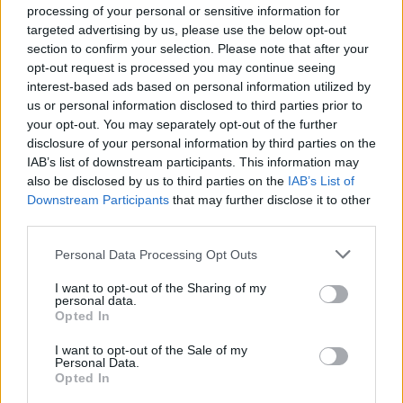
processing of your personal or sensitive information for
targeted advertising by us, please use the below opt-out
section to confirm your selection. Please note that after your
opt-out request is processed you may continue seeing
interest-based ads based on personal information utilized by
us or personal information disclosed to third parties prior to
your opt-out. You may separately opt-out of the further
Edellinen artikkeli
Seuraava artikkeli
disclosure of your personal information by third parties on the
La Ligan hallitseva mestari
Manchester City pelaajakaupoilla
IAB’s list of downstream participants. This information may
aloittanut kautensa yskähdellen
– Rúben Dias Manchesteriin
also be disclosed by us to third parties on the
IAB’s List of
Downstream Participants
that may further disclose it to other
third parties.
LIITTYVÄT ARTIKKELIT
LISÄÄ TEKIJÄLTÄ
Personal Data Processing Opt Outs
Suomen MM-karsintojen näkymät –
I want to opt-out of the Sharing of my
personal data.
todellinen jalkapallokommentaattorin
Opted In
analyysi
I want to opt-out of the Sale of my
Personal Data.
Suomi-Hollanti näkyy ilmaiseksi TV:stä –
Opted In
näin katsot ottelun