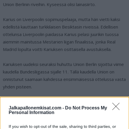
Union Berlinin riveihin. Kyseessä olisi lainasiirto.
Karius on Liverpoolin sopimuspelaaja, mutta hän vietti kaksi
edellistä kauttaan turkkilaisen Besiktasin riveissä. Edellisen
ottelunsa Liverpoolin paidassa Karius pelasi juurikin tuossa
aiemmin mainitussa Mestarien liigan finaalissa, jonka Real
Madrid lopulta voitti Kariuksen osittaisella avustuksella.
Kariuksen uudeksi seuraksi huhuttu Union Berlin sijoittui viime
kaudella Bundesliigassa sijalle 11. Tällä kaudella Union on
onnistunut saamaan kahdessa ensimmäisessä ottelussa vasta
yhden pisteen.
Lue myös:
La Ligan hallitseva mestari aloittanut kautensa
Jalkapallonemkisat.com -
Do Not Process My
yskähdellen
Personal Information
If you wish to opt-out of the sale, sharing to third parties, or