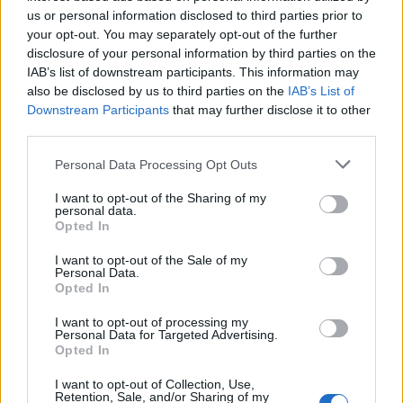
pahasti Evertonin toisessa maalissa:
us or personal information disclosed to third parties prior to
your opt-out. You may separately opt-out of the further
https://twitter.com/Sport1_Sport2/status/17835496526561
disclosure of your personal information by third parties on the
52651
IAB’s list of downstream participants. This information may
also be disclosed by us to third parties on the
IAB’s List of
Downstream Participants
that may further disclose it to other
Katso myös:
Tyylikäs ele – Harry Maguire osoitti upeasti
third parties.
kunnioitusta vastustajalle voitetun FA Cup semifinaalin jälkeen
Personal Data Processing Opt Outs
I want to opt-out of the Sharing of my
personal data.
Opted In
I want to opt-out of the Sale of my
Personal Data.
Opted In
I want to opt-out of processing my
Edellinen artikkeli
Seuraava artikkeli
Personal Data for Targeted Advertising.
Opted In
Vålerengan Daniel Håkans vei
Leicester palaa Valioliigaan! –
vastustajan veskarin upeasti
Sarjanousu varmistui Leedsin
I want to opt-out of Collection, Use,
kahville ja upotti pallon maaliin
tappion myötä
Retention, Sale, and/or Sharing of my