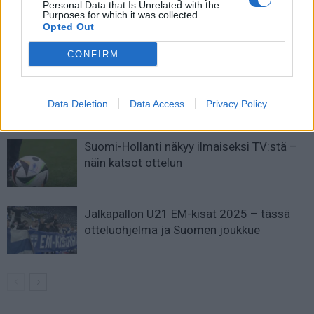
Personal Data that Is Unrelated with the
Purposes for which it was collected.
Opted Out
LIITTYVÄT ARTIKKELIT
LISÄÄ TEKIJÄLTÄ
CONFIRM
Suomen MM-karsintojen näkymät –
todellinen jalkapallokommentaattorin
Data Deletion
Data Access
Privacy Policy
analyysi
Suomi-Hollanti näkyy ilmaiseksi TV:stä –
näin katsot ottelun
Jalkapallon U21 EM-kisat 2025 – tässä
otteluohjelma ja Suomen joukkue