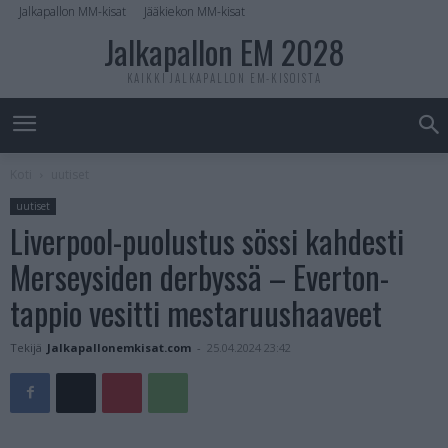
Jalkapallon MM-kisat
Jääkiekon MM-kisat
Jalkapallon EM 2028
KAIKKI JALKAPALLON EM-KISOISTA
Koti
uutiset
uutiset
Liverpool-puolustus sössi kahdesti
Merseysiden derbyssä – Everton-
tappio vesitti mestaruushaaveet
Tekijä
Jalkapallonemkisat.com
-
25.04.2024 23:42