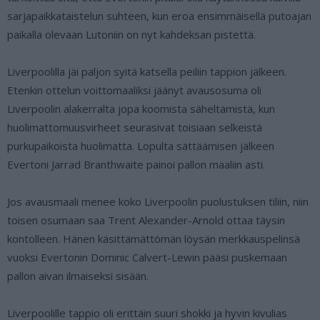
sarjapaikkataistelun suhteen, kun eroa ensimmäisellä putoajan
paikalla olevaan Lutoniin on nyt kahdeksan pistettä.
Liverpoolilla jäi paljon syitä katsella peiliin tappion jälkeen.
Etenkin ottelun voittomaaliksi jäänyt avausosuma oli
Liverpoolin alakerralta jopa koomista säheltämistä, kun
huolimattomuusvirheet seurasivat toisiaan selkeistä
purkupaikoista huolimatta. Lopulta sättäämisen jälkeen
Evertoni Jarrad Branthwaite painoi pallon maaliin asti.
Jos avausmaali menee koko Liverpoolin puolustuksen tiliin, niin
toisen osumaan saa Trent Alexander-Arnold ottaa täysin
kontolleen. Hänen käsittämättömän löysän merkkauspelinsä
vuoksi Evertonin Dominic Calvert-Lewin pääsi puskemaan
pallon aivan ilmaiseksi sisään.
Liverpoolille tappio oli erittäin suuri shokki ja hyvin kivulias