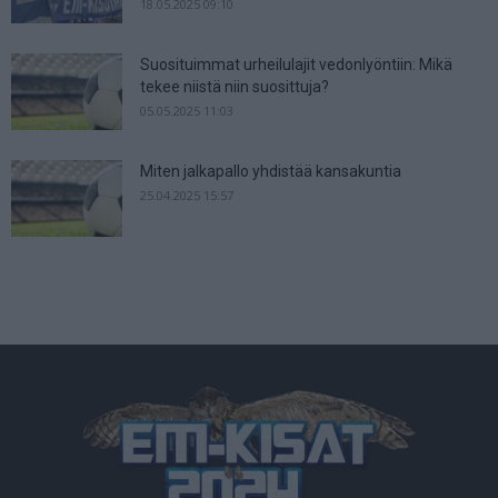
18.05.2025 09:10
Suosituimmat urheilulajit vedonlyöntiin: Mikä
tekee niistä niin suosittuja?
05.05.2025 11:03
Miten jalkapallo yhdistää kansakuntia
25.04.2025 15:57