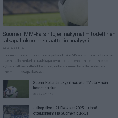
Suomen MM-karsintojen näkymät – todellinen
jalkapallokommentaattorin analyysi
22.09.2025 11:20
Suomen miesten maajoukkue jatkaa FIFA:n MM-karsintoja vaihtelevin
ottein. Tällä hetkellä Huuhkajat ovat kolmantena lohkossaan, mutta
syksyn ratkaisuottelut kertovat, onko suomen faneilla realistista
unelmoida kisapaikasta....
Suomi-Hollanti näkyy ilmaiseksi TV:stä – näin
katsot ottelun
06.06.2025 14:00
Jalkapallon U21 EM-kisat 2025 – tässä
otteluohjelma ja Suomen joukkue