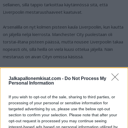
sellainen, sillä tappio tarkoittaa käytännössä sitä, että
Liverpoolin mestaruushaaveet kaatuivat.
Arsenalilla on nyt kolmen pisteen kaula Liverpooliin, kun kautta
on jäljellä neljä kierrosta. Manchester City puolestaan oli
torstai-iltana pisteen päässä, mutta nousee Liverpoolin takaa
nopeasti ohi, sillä heillä on vielä kuusi ottelua jäljellä. Näin
mestaruus on aivan Cityn omissa käsissä.
Liverpool-puolustus säheltää kunnolla
Jalkapallonemkisat.com -
Do Not Process My
Evertonin avausmaalissa:
Personal Information
If you wish to opt-out of the sale, sharing to third parties, or
https://twitter.com/Everton/status/1783269699456794996
processing of your personal or sensitive information for
targeted advertising by us, please use the below opt-out
Trent Alexander-Arnold nukahtaa todella
section to confirm your selection. Please note that after your
opt-out request is processed you may continue seeing
interest-based ads based on personal information utilized by