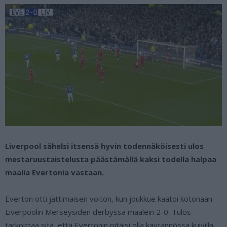
Liverpool sähelsi itsensä hyvin todennäköisesti ulos
mestaruustaistelusta päästämällä kaksi todella halpaa
maalia Evertonia vastaan.
Everton otti jättimäisen voiton, kun joukkue kaatoi kotonaan
Liverpoolin Merseysiden derbyssä maalein 2-0. Tulos
tarkoittaa sitä, että Evertonin pitäisi olla käytännössä kuivilla