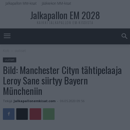
Jalkapallon MM-kisat
Jääkiekon MM-kisat
Jalkapallon EM 2028
KAIKKI JALKAPALLON EM-KISOISTA
Koti
uutiset
uutiset
Bild: Manchester Cityn tähtipelaaja
Leroy Sane siirtyy Bayern
Müncheniin
Tekijä
Jalkapallonemkisat.com
-
06.05.2020 09:56