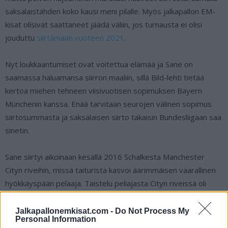
saksalaistähden koko kausi meni pilalle. Myös jalkapallon EM-
kisat olisivat saattaneet jäädä väliin, jos turnausta ei olisi
jouduttu
siirtämään vuoteen 2021
.
Nyt loukkaantumiset ovat voitettua elämää ja Sane on
saamassa haluamansa siirron maaliin, sillä Bild-lehti tietää
kertoa miehen tehneen viisivuotisen sopimuksen Bayern
Münchenin kanssa. Enää tarvitaan seurojen välinen sopimus
siirtosummasta ja saksalaisen siirto takaisin Bundesliigaan saa
sinetin.
Sane siirtyi aikoinaan kesällä 2016 Schalkesta Manchester
Cityn riveihin, missä taiturista kasvoi äärimmäisen vaarallinen
hyökkäyspään pelaaja. Taistelu peliajasta Cityn riveissä oli
kuitenkin armotonta, joten aivan maailman eliittiin nousu ei
vielä onnistunut. Myös loukkaantumiset olivat pahasti
Jalkapallonemkisat.com -
Do Not Process My
Personal Information
saksalaisen harmina.