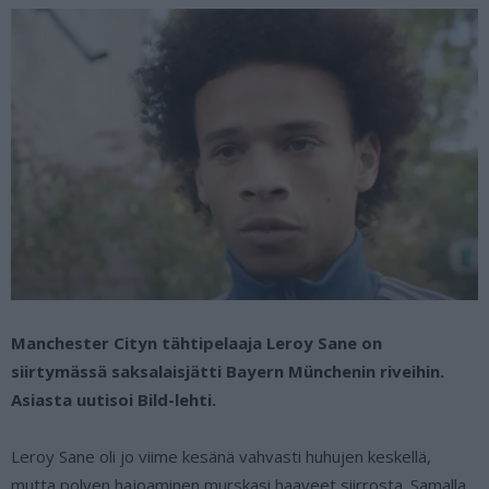
Manchester Cityn tähtipelaaja Leroy Sane on
siirtymässä saksalaisjätti Bayern Münchenin riveihin.
Asiasta uutisoi Bild-lehti.
Leroy Sane oli jo viime kesänä vahvasti huhujen keskellä,
mutta polven hajoaminen murskasi haaveet siirrosta. Samalla