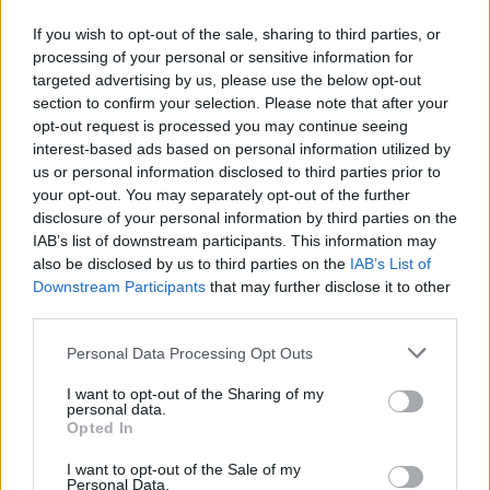
If you wish to opt-out of the sale, sharing to third parties, or
processing of your personal or sensitive information for
targeted advertising by us, please use the below opt-out
section to confirm your selection. Please note that after your
opt-out request is processed you may continue seeing
interest-based ads based on personal information utilized by
us or personal information disclosed to third parties prior to
your opt-out. You may separately opt-out of the further
disclosure of your personal information by third parties on the
Edellinen artikkeli
Seuraava artikkeli
IAB’s list of downstream participants. This information may
Saksassa jalkapalloillut peluri
Nyt se on varmaa: Bundesliiga
also be disclosed by us to third parties on the
IAB’s List of
julistettiin kuolleeksi 2016 –
jatkuu 16. toukokuuta
Downstream Participants
that may further disclose it to other
löytyikin nyt elossa
third parties.
Personal Data Processing Opt Outs
LIITTYVÄT ARTIKKELIT
LISÄÄ TEKIJÄLTÄ
I want to opt-out of the Sharing of my
personal data.
Suomen MM-karsintojen näkymät –
Opted In
todellinen jalkapallokommentaattorin
I want to opt-out of the Sale of my
analyysi
Personal Data.