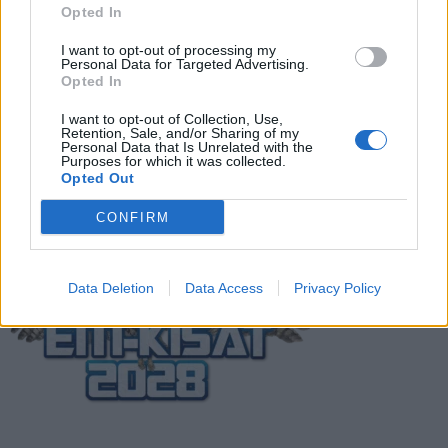
Opted In
Suomi-Hollanti näkyy ilmaiseksi TV:stä –
I want to opt-out of processing my
näin katsot ottelun
Personal Data for Targeted Advertising.
Opted In
I want to opt-out of Collection, Use,
Retention, Sale, and/or Sharing of my
Jalkapallon U21 EM-kisat 2025 – tässä
Personal Data that Is Unrelated with the
otteluohjelma ja Suomen joukkue
Purposes for which it was collected.
Opted Out
CONFIRM
Data Deletion
Data Access
Privacy Policy