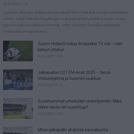
22.09.2025 11:20
Suomen miesten maajoukkue jatkaa FIFA:n MM-karsintoja vaihtelevin
ottein. Tällä hetkellä Huuhkajat ovat kolmantena lohkossaan, mutta
syksyn ratkaisuottelut kertovat, onko suomen faneilla realistista
unelmoida kisapaikasta....
Suomi-Hollanti näkyy ilmaiseksi TV:stä – näin
katsot ottelun
06.06.2025 14:00
Jalkapallon U21 EM-kisat 2025 – tässä
otteluohjelma ja Suomen joukkue
18.05.2025 09:10
Suosituimmat urheilulajit vedonlyöntiin: Mikä
tekee niistä niin suosittuja?
05.05.2025 11:03
Miten jalkapallo yhdistää kansakuntia