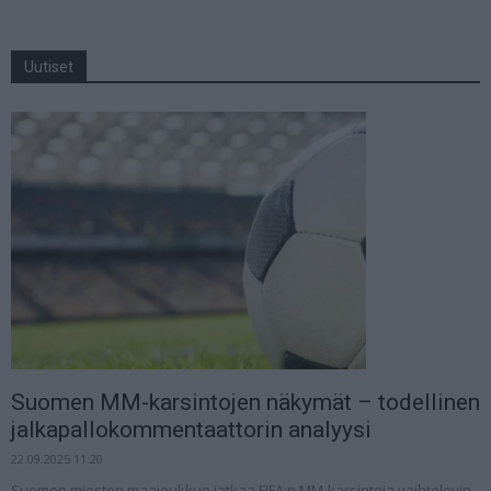
Uutiset
Suomen MM-karsintojen näkymät – todellinen
jalkapallokommentaattorin analyysi
22.09.2025 11:20
Suomen miesten maajoukkue jatkaa FIFA:n MM-karsintoja vaihtelevin