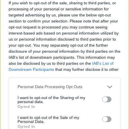
If you wish to opt-out of the sale, sharing to third parties, or
processing of your personal or sensitive information for
targeted advertising by us, please use the below opt-out
section to confirm your selection. Please note that after your
opt-out request is processed you may continue seeing
interest-based ads based on personal information utilized by
us or personal information disclosed to third parties prior to
your opt-out. You may separately opt-out of the further
Edellinen artikkeli
Seuraava artikkeli
disclosure of your personal information by third parties on the
MM-kultaa voittanut Andre
Ykkösen MYPA-KPV-peli siirretty
IAB’s list of downstream participants. This information may
Schürrle lopettaa uransa vain
koronariskin takia
also be disclosed by us to third parties on the
IAB’s List of
29-vuotiaana
Downstream Participants
that may further disclose it to other
third parties.
LIITTYVÄT ARTIKKELIT
LISÄÄ TEKIJÄLTÄ
Personal Data Processing Opt Outs
I want to opt-out of the Sharing of my
Suomen MM-karsintojen näkymät –
personal data.
Opted In
todellinen jalkapallokommentaattorin
analyysi
I want to opt-out of the Sale of my
Personal Data.
Opted In
Suomi-Hollanti näkyy ilmaiseksi TV:stä –