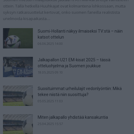
ottein. Tällä hetkellä Huuhkajat ovat kolmantena lohkossaan, mutta
syksyn ratkaisuottelut kertovat, onko suomen faneilla realistista
unelmoida kisapaikasta....
Suomi-Hollanti näkyy ilmaiseksi TV:stä – näin
katsot ottelun
06.06.2025 14:00
Jalkapallon U21 EM-kisat 2025 – tässä
otteluohjelma ja Suomen joukkue
18.05.2025 09:10
Suosituimmat urheilulajit vedonlyöntiin: Mikä
tekee niistä niin suosittuja?
05.05.2025 11:03
Miten jalkapallo yhdistää kansakuntia
25.04.2025 15:57