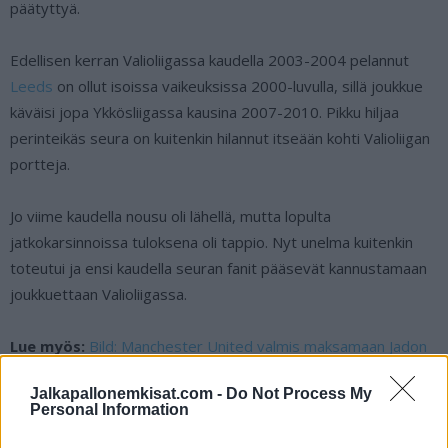
päätyttyä.
Edellisen kerran Valioliigassa kaudella 2003-2004 pelannut
Leeds
on ollut isoissa vaikeuksissa 2000-luvulla, sillä joukkue
käväisi jopa Ykkösliigassa kausina 2007-2010. Pikku hiljaa
perinteikäs seura on kuitenkin hilannut itseään kohti Valioliigan
portteja.
Jo viime kaudella nousu oli lähellä, mutta lopulta
jatkokarsinnoissa tuloksena oli tappio. Nyt unelma kuitenkin
toteutui ja ensi kaudella seuran fanit pääsevät kannustamaan
joukkuettaan Valioliigassa.
Lue myös:
Bild: Manchester United valmis maksamaan Jadon
Sanchosta 120 miljoonaa euroa
Jalkapallonemkisat.com -
Do Not Process My
Personal Information