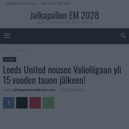
Jalkapallon MM-kisat
Jääkiekon MM-kisat
Jalkapallon EM 2028
KAIKKI JALKAPALLON EM-KISOISTA
Koti
uutiset
uutiset
Leeds United nousee Valioliigaan yli
15 vuoden tauon jälkeen!
Tekijä
Jalkapallonemkisat.com
-
18.07.2020 07:46