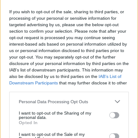
If you wish to opt-out of the sale, sharing to third parties, or
processing of your personal or sensitive information for
targeted advertising by us, please use the below opt-out
section to confirm your selection. Please note that after your
opt-out request is processed you may continue seeing
interest-based ads based on personal information utilized by
us or personal information disclosed to third parties prior to
your opt-out. You may separately opt-out of the further
disclosure of your personal information by third parties on the
Edellinen artikkeli
Seuraava artikkeli
IAB’s list of downstream participants. This information may
Bild: Manchester United valmis
Leeds United nousee
also be disclosed by us to third parties on the
IAB’s List of
maksamaan Jadon Sanchosta
Valioliigaan yli 15 vuoden tauon
Downstream Participants
that may further disclose it to other
120 miljoonaa euroa
jälkeen!
third parties.
Personal Data Processing Opt Outs
LIITTYVÄT ARTIKKELIT
LISÄÄ TEKIJÄLTÄ
I want to opt-out of the Sharing of my
personal data.
Opted In
Suomen MM-karsintojen näkymät –
todellinen jalkapallokommentaattorin
I want to opt-out of the Sale of my