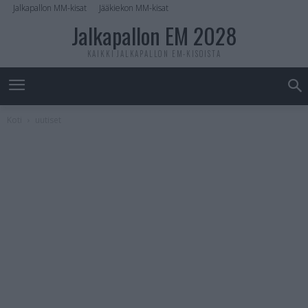
Jalkapallon MM-kisat
Jääkiekon MM-kisat
Jalkapallon EM 2028
KAIKKI JALKAPALLON EM-KISOISTA
Koti
uutiset