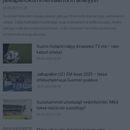
22.09.2025 11:20
Suomen miesten maajoukkue jatkaa FIFA:n MM-karsintoja vaihtelevin
ottein. Tällä hetkellä Huuhkajat ovat kolmantena lohkossaan, mutta
syksyn ratkaisuottelut kertovat, onko suomen faneilla realistista
unelmoida kisapaikasta....
Suomi-Hollanti näkyy ilmaiseksi TV:stä – näin
katsot ottelun
06.06.2025 14:00
Jalkapallon U21 EM-kisat 2025 – tässä
otteluohjelma ja Suomen joukkue
18.05.2025 09:10
Suosituimmat urheilulajit vedonlyöntiin: Mikä
tekee niistä niin suosittuja?
05.05.2025 11:03
Miten jalkapallo yhdistää kansakuntia