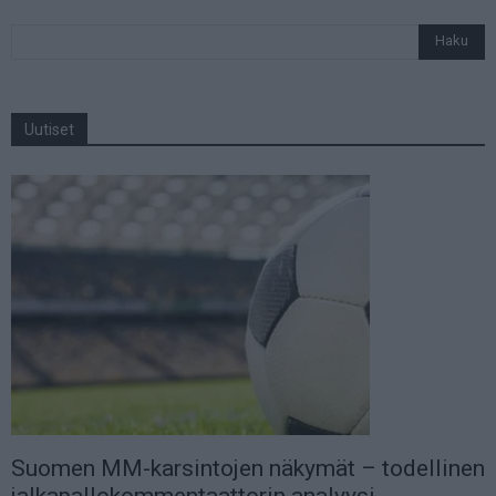
Uutiset
Suomen MM-karsintojen näkymät – todellinen
jalkapallokommentaattorin analyysi