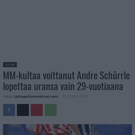
uutiset
MM-kultaa voittanut Andre Schürrle
lopettaa uransa vain 29-vuotiaana
Tekijä
Jalkapallonemkisat.com
-
17.07.2020 20:33