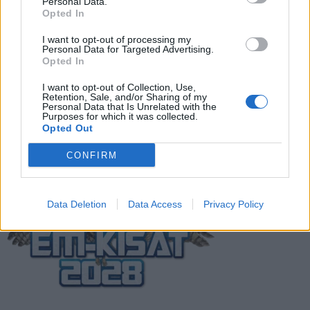
Personal Data.
analyysi
Opted In
Suomi-Hollanti näkyy ilmaiseksi TV:stä –
I want to opt-out of processing my
Personal Data for Targeted Advertising.
näin katsot ottelun
Opted In
I want to opt-out of Collection, Use,
Retention, Sale, and/or Sharing of my
Jalkapallon U21 EM-kisat 2025 – tässä
Personal Data that Is Unrelated with the
Purposes for which it was collected.
otteluohjelma ja Suomen joukkue
Opted Out
CONFIRM
Data Deletion
Data Access
Privacy Policy