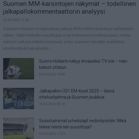
Suomen MM-karsintojen näkymät – todellinen
jalkapallokommentaattorin analyysi
22.09.2025 11:20
Suomen miesten maajoukkue jatkaa FIFA:n MM-karsintoja vaihtelevin
ottein. Tällä hetkellä Huuhkajat ovat kolmantena lohkossaan, mutta
syksyn ratkaisuottelut kertovat, onko suomen faneilla realistista
unelmoida kisapaikasta....
Suomi-Hollanti näkyy ilmaiseksi TV:stä – näin
katsot ottelun
06.06.2025 14:00
Jalkapallon U21 EM-kisat 2025 – tässä
otteluohjelma ja Suomen joukkue
18.05.2025 09:10
Suosituimmat urheilulajit vedonlyöntiin: Mikä
tekee niistä niin suosittuja?
05.05.2025 11:03