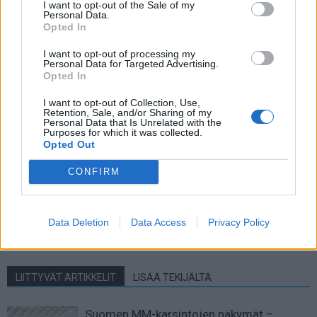
I want to opt-out of the Sale of my
jopa boikotin mahdollisuutta, jos pelimääriä ei pienennetä.
Personal Data.
Opted In
I want to opt-out of processing my
Personal Data for Targeted Advertising.
Opted In
I want to opt-out of Collection, Use,
Retention, Sale, and/or Sharing of my
Personal Data that Is Unrelated with the
Purposes for which it was collected.
Opted Out
Edellinen artikkeli
Seuraava artikkeli
CONFIRM
Joel Pohjanpalo teki
Joel Pohjanpalon siirto varmistui
käsittämättömän tuurimaalin –
– uusi seura on Palermo
Serie A vei maalin jälkikäteen
Data Deletion
Data Access
Privacy Policy
pois varsin kyseenalaisesti
LIITTYVÄT ARTIKKELIT
LISÄÄ TEKIJÄLTÄ
Suomen MM-karsintojen näkymät –