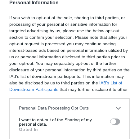
urheilumaailmakin lyötiin säppiin ja useita tapahtumia
Personal Information
peruutettiin. Näin kävi muun muassa jalkapallon EM-kisoille,
joita ei ikinä pystytty pelaamaan. Tämä poikkeuksellinen
If you wish to opt-out of the sale, sharing to third parties, or
tilanne johti siihen, että
kisoja siirrettiin
vuodella eteenpäin,
processing of your personal or sensitive information for
targeted advertising by us, please use the below opt-out
joten lopputurnaus olikin kesällä 2021.
section to confirm your selection. Please note that after your
opt-out request is processed you may continue seeing
Tämä on ainut kerta historian aikana, kun EM-kisoja ei ole
interest-based ads based on personal information utilized by
pystytty pelaamaan alkuperäisen suunnitelman mukaan.
us or personal information disclosed to third parties prior to
your opt-out. You may separately opt-out of the further
disclosure of your personal information by third parties on the
Näin ollen voisi todeta, että EM-kisat järjestetään aina neljän
IAB’s list of downstream participants. This information may
vuoden välein ilman mitään poikkeuksia. Ajoittain on väläytelty
also be disclosed by us to third parties on the
IAB’s List of
sitä, että kisoja pidettäisiin useammin esimerkiksi kahden
Downstream Participants
that may further disclose it to other
third parties.
vuoden välein, mutta toistaiseksi se ei ole millään tapaa
ajankohtainen. Tässä taustalla on taloudelliset seikat, sillä
Personal Data Processing Opt Outs
Uefa näkee mahdollisuuden rahastaa, mikäli turnauksia
I want to opt-out of the Sharing of my
järjestettäisiin useammin. Kuitenkin pelaajien kalenteri on jo
personal data.
valmiiksi niin täynnä, että tilanne on tällä hetkellä mahdotonta.
Opted In
Tilanne on kärjistynyt jo siihen, että pelaajat ovat väläytelleet