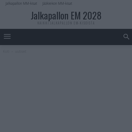
Jalkapallon MM-kisat
Jääkiekon MM-kisat
Jalkapallon EM 2028
KAIKKI JALKAPALLON EM-KISOISTA
Koti
uutiset