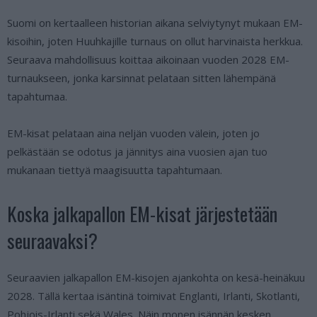
Suomi on kertaalleen historian aikana selviytynyt mukaan EM-
kisoihin, joten Huuhkajille turnaus on ollut harvinaista herkkua.
Seuraava mahdollisuus koittaa aikoinaan vuoden 2028 EM-
turnaukseen, jonka karsinnat pelataan sitten lähempänä
tapahtumaa.
EM-kisat pelataan aina neljän vuoden välein, joten jo
pelkästään se odotus ja jännitys aina vuosien ajan tuo
mukanaan tiettyä maagisuutta tapahtumaan.
Koska jalkapallon EM-kisat järjestetään
seuraavaksi?
Seuraavien jalkapallon EM-kisojen ajankohta on kesä-heinäkuu
2028. Tällä kertaa isäntinä toimivat Englanti, Irlanti, Skotlanti,
Pohjois-Irlanti sekä Wales. Näin monen isännän kesken