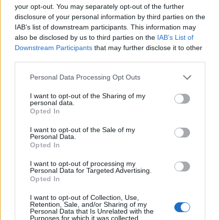
Federico Gatti (Juventus)
your opt-out. You may separately opt-out of the further
Gianluca Mancini (Roma)
disclosure of your personal information by third parties on the
IAB’s list of downstream participants. This information may
also be disclosed by us to third parties on the
IAB’s List of
Keskikenttäpelaajat:
Downstream Participants
that may further disclose it to other
third parties.
Jorginho (Arsenal)
Personal Data Processing Opt Outs
Nicolo Barella (Inter Milan)
Bryan Cristante (Roma)
I want to opt-out of the Sharing of my
personal data.
Nicolo Fagioli (Juventus)
Opted In
Michael Folorunsho (Verona)
Davide Frattesi (Inter Milan)
I want to opt-out of the Sale of my
Personal Data.
Lorenzo Pellegrini (Roma)
Opted In
I want to opt-out of processing my
Hyökkääjät:
Personal Data for Targeted Advertising.
Opted In
Federico Chiesa (Juventus)
I want to opt-out of Collection, Use,
Retention, Sale, and/or Sharing of my
Giacomo Raspadori (Napoli)
Personal Data that Is Unrelated with the
Purposes for which it was collected.
Stephan El Shaarawy (Roma)