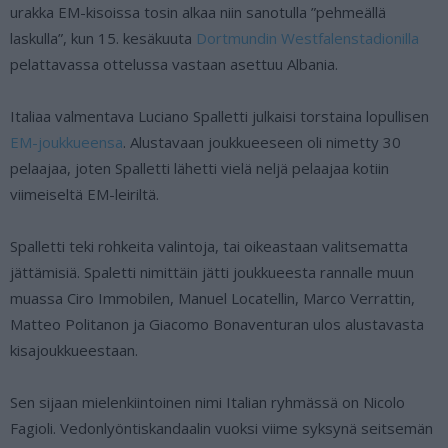
urakka EM-kisoissa tosin alkaa niin sanotulla ”pehmeällä
laskulla”, kun 15. kesäkuuta
Dortmundin Westfalenstadionilla
pelattavassa ottelussa vastaan asettuu Albania.
Italiaa valmentava Luciano Spalletti julkaisi torstaina lopullisen
EM-joukkueensa
. Alustavaan joukkueeseen oli nimetty 30
pelaajaa, joten Spalletti lähetti vielä neljä pelaajaa kotiin
viimeiseltä EM-leiriltä.
Spalletti teki rohkeita valintoja, tai oikeastaan valitsematta
jättämisiä. Spaletti nimittäin jätti joukkueesta rannalle muun
muassa Ciro Immobilen, Manuel Locatellin, Marco Verrattin,
Matteo Politanon ja Giacomo Bonaventuran ulos alustavasta
kisajoukkueestaan.
Sen sijaan mielenkiintoinen nimi Italian ryhmässä on Nicolo
Fagioli. Vedonlyöntiskandaalin vuoksi viime syksynä seitsemän