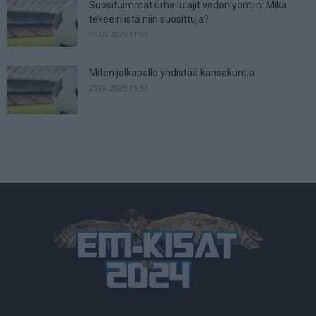
Suosituimmat urheilulajit vedonlyöntiin: Mikä
tekee niistä niin suosittuja?
05.05.2025 11:03
Miten jalkapallo yhdistää kansakuntia
25.04.2025 15:57