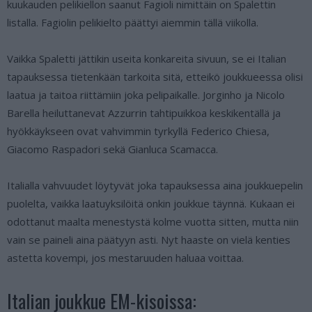
kuukauden pelikiellon saanut Fagioli nimittäin on Spalettin
listalla. Fagiolin pelikielto päättyi aiemmin tällä viikolla.
Vaikka Spaletti jättikin useita konkareita sivuun, se ei Italian
tapauksessa tietenkään tarkoita sitä, etteikö joukkueessa olisi
laatua ja taitoa riittämiin joka pelipaikalle. Jorginho ja Nicolo
Barella heiluttanevat Azzurrin tahtipuikkoa keskikentällä ja
hyökkäykseen ovat vahvimmin tyrkyllä Federico Chiesa,
Giacomo Raspadori sekä Gianluca Scamacca.
Italialla vahvuudet löytyvät joka tapauksessa aina joukkuepelin
puolelta, vaikka laatuyksilöitä onkin joukkue täynnä. Kukaan ei
odottanut maalta menestystä kolme vuotta sitten, mutta niin
vain se paineli aina päätyyn asti. Nyt haaste on vielä kenties
astetta kovempi, jos mestaruuden haluaa voittaa.
Italian joukkue EM-kisoissa: