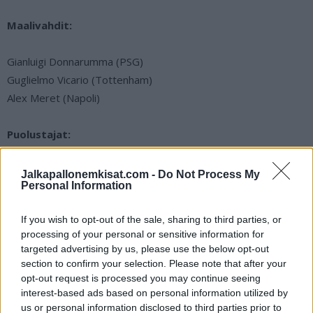
Maalivahdit:
Gianluigi Donnarumma (PSG)
Guglielmo Vicario (Tottenham)
Alex Meret (Napoli)
Puolustajat:
Alessandro Bastoni (Inter Milan)
Jalkapallonemkisat.com -
Do Not Process My
Personal Information
Raoul Bellanova (Torino)
Alessandro Buongiorno (Torino)
If you wish to opt-out of the sale, sharing to third parties, or
Riccardo Calafiori (Bologna)
processing of your personal or sensitive information for
Andrea Cambiaso (Juventus)
targeted advertising by us, please use the below opt-out
Matteo Darmian (Inter Milan)
section to confirm your selection. Please note that after your
opt-out request is processed you may continue seeing
Giovanni Di Lorenzo (Napoli)
interest-based ads based on personal information utilized by
Federico Dimarco (Inter Milan)
us or personal information disclosed to third parties prior to