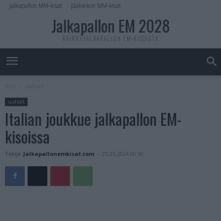
Jalkapallon MM-kisat
Jääkiekon MM-kisat
Jalkapallon EM 2028
KAIKKI JALKAPALLON EM-KISOISTA
Koti
uutiset
uutiset
Italian joukkue jalkapallon EM-
kisoissa
Tekijä
Jalkapallonemkisat.com
-
25.05.2024 00:50