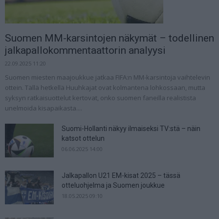
Suomen MM-karsintojen näkymät – todellinen
jalkapallokommentaattorin analyysi
22.09.2025 11:20
Suomen miesten maajoukkue jatkaa FIFA:n MM-karsintoja vaihtelevin
ottein. Tällä hetkellä Huuhkajat ovat kolmantena lohkossaan, mutta
syksyn ratkaisuottelut kertovat, onko suomen faneilla realistista
unelmoida kisapaikasta....
Suomi-Hollanti näkyy ilmaiseksi TV:stä – näin
katsot ottelun
06.06.2025 14:00
Jalkapallon U21 EM-kisat 2025 – tässä
otteluohjelma ja Suomen joukkue
18.05.2025 09:10