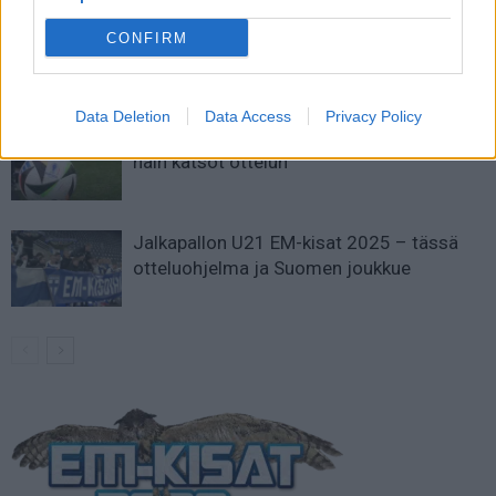
Suomen MM-karsintojen näkymät –
CONFIRM
todellinen jalkapallokommentaattorin
analyysi
Data Deletion
Data Access
Privacy Policy
Suomi-Hollanti näkyy ilmaiseksi TV:stä –
näin katsot ottelun
Jalkapallon U21 EM-kisat 2025 – tässä
otteluohjelma ja Suomen joukkue