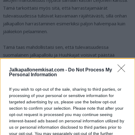
aikojen mahdollisuus hypätä samaan kastiin Leijonien kanssa.
Tämä tarkoittaisi myös sitä, että harrastajamäärät
tulevaisuudessa tulisivat kasvamaan räjähtävästi, sillä onhan
jalkapallon harrastaminen esimerkiksi paljon halvempaa kuin
jääkiekon pelaaminen.
Tämä taas mahdollistaisi sen, että tulevaisuudessa
suomalainen jalkapalloilu ja Huuhkajat voisivat päästää
nauttimaan uusista Teemu Pukin ja
Lukas Hradeckyn
Jalkapallonemkisat.com -
Do Not Process My
kaltaisista tähtinimistä. Tämän jälkeen positiivinen kierre
Personal Information
olisikin valmis ja lumipallo lähtisi pyörimään vääjäämättä
oikeaan suuntaan.
If you wish to opt-out of the sale, sharing to third parties, or
processing of your personal or sensitive information for
Sitä ennen on kuitenkin valtavasti työtä edessä. Suomen
targeted advertising by us, please use the below opt-out
section to confirm your selection. Please note that after your
maajoukkueen taustavaikuttajien on ensimmäiseksi mietittävä
opt-out request is processed you may continue seeing
strategia, jolla EM-kisoja ja Huuhkajia lähdetään
interest-based ads based on personal information utilized by
mainostamaan kansalle. Mikä on se avain, joka kääntää
us or personal information disclosed to third parties prior to
jääkiekkokansan päät?
your opt-out. You may separately opt-out of the further