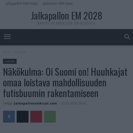
Jalkapallon MM-kisat
Jääkiekon MM-kisat
Jalkapallon EM 2028
KAIKKI JALKAPALLON EM-KISOISTA
Koti
uutiset
uutiset
Näkökulma: Oi Suomi on! Huuhkajat
omaa loistava mahdollisuuden
futisbuumin rakentamiseen
Tekijä
Jalkapallonemkisat.com
-
31.01.2020 09:47