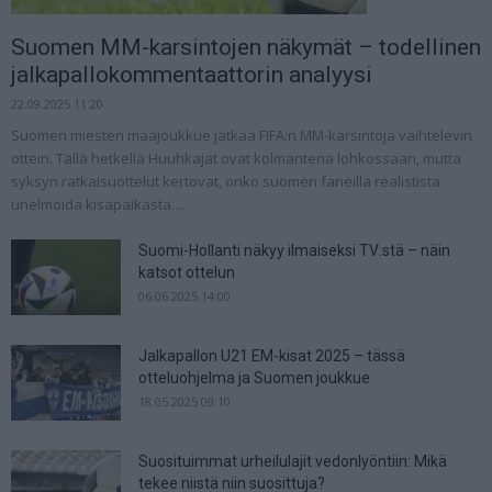
Suomen MM-karsintojen näkymät – todellinen
jalkapallokommentaattorin analyysi
22.09.2025 11:20
Suomen miesten maajoukkue jatkaa FIFA:n MM-karsintoja vaihtelevin
ottein. Tällä hetkellä Huuhkajat ovat kolmantena lohkossaan, mutta
syksyn ratkaisuottelut kertovat, onko suomen faneilla realistista
unelmoida kisapaikasta....
Suomi-Hollanti näkyy ilmaiseksi TV:stä – näin
katsot ottelun
06.06.2025 14:00
Jalkapallon U21 EM-kisat 2025 – tässä
otteluohjelma ja Suomen joukkue
18.05.2025 09:10
Suosituimmat urheilulajit vedonlyöntiin: Mikä
tekee niistä niin suosittuja?