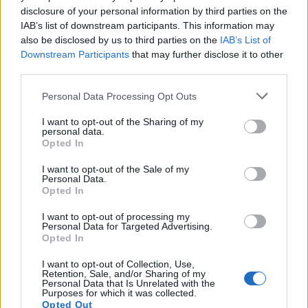
disclosure of your personal information by third parties on the
IAB’s list of downstream participants. This information may
Sukupolvien unelma toteutui! Nyt on aika laittaa myös
also be disclosed by us to third parties on the
IAB’s List of
tulevaisuus kuntoon!
Downstream Participants
that may further disclose it to other
third parties.
Personal Data Processing Opt Outs
I want to opt-out of the Sharing of my
personal data.
Opted In
I want to opt-out of the Sale of my
Personal Data.
Opted In
Edellinen artikkeli
Seuraava artikkeli
Dortmundin hyökkääjä Paco
Lukas Hradecky pysäytti Erling
I want to opt-out of processing my
Personal Data for Targeted Advertising.
Alcacer siirtyy Villarrealin riveihin
Hålandin – Leverkusenille voitto
Opted In
Dortmundista
I want to opt-out of Collection, Use,
Retention, Sale, and/or Sharing of my
Personal Data that Is Unrelated with the
LIITTYVÄT ARTIKKELIT
LISÄÄ TEKIJÄLTÄ
Purposes for which it was collected.
Opted Out