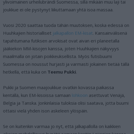
ylivoimainen urheilubrändi Suomessa, sillä mikään muu laji tai
joukkue ei ole pystynyt liikuttamaan yhtä isoa massaa.
Vuosi 2020 saattaa tuoda tähän muutoksen, koska edessä on
Huuhkajien historialliset
jalkapallon EM-kisat
. Kansainvälisenä
tapahtumana futiksen arvokisat ovat aivan eri planeetalla
jääkiekon MM-kisojen kanssa, joten Huuhkajien näkyvyys
maailmalla on jotain poikkeuksellista. Myös futisbuumi
Suomessa on noussut hurjasti ja varmasti jokainen tietää tällä
hetkellä, että kuka on
Teemu Pukki
.
Pukki ja Suomen maajoukkue ovatkin kovassa paikassa
kentällä, kun EM-kisoissa samaan
lohkoon
asettuvat Venäjä,
Belgia ja Tanska. Jonkinlaisia tuloksia olisi saatava, jotta buumi
ottaisi vielä yhden ison askeleen ylöspäin.
Se on kuitenkin varmaa jo nyt, että jalkapallolla on kaikkien