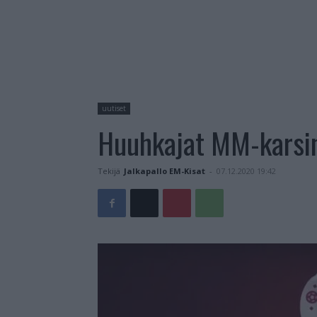
uutiset
Huuhkajat MM-karsi
Tekijä
Jalkapallo EM-Kisat
-
07.12.2020 19:42