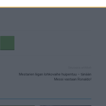
Seuraava artikkeli
Mestarien liigan lohkovaihe huipentuu – tänään
Messi vastaan Ronaldo!