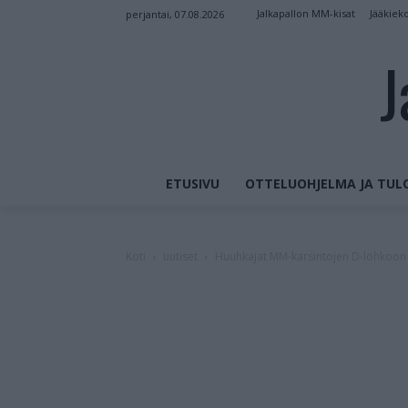
Jalkapallon MM-kisat
Jääkiek
perjantai, 07.08.2026
J
ETUSIVU
OTTELUOHJELMA JA TUL
Koti
uutiset
Huuhkajat MM-karsintojen D-lohkoon