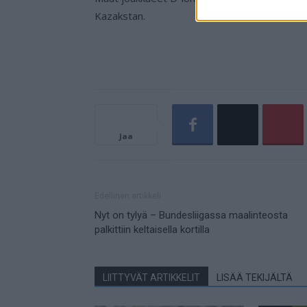
Kazakstan.
Jaa
Edellinen artikkeli
Nyt on tylyä – Bundesliigassa maalinteosta
palkittiin keltaisella kortilla
LIITTYVÄT ARTIKKELIT
LISÄÄ TEKIJÄLTÄ