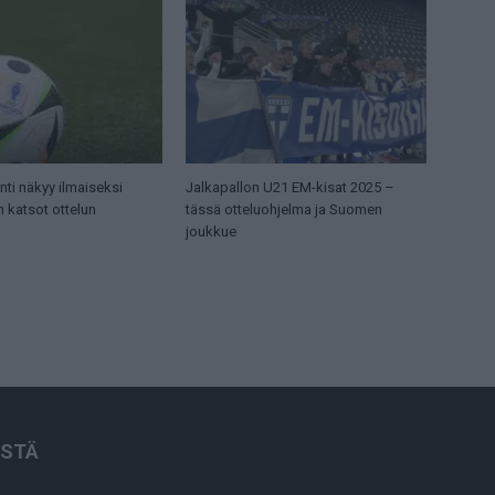
ti näkyy ilmaiseksi
Jalkapallon U21 EM-kisat 2025 –
n katsot ottelun
tässä otteluohjelma ja Suomen
joukkue
ISTÄ