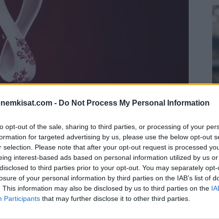
onemkisat.com -
Do Not Process My Personal Information
to opt-out of the sale, sharing to third parties, or processing of your per
S
formation for targeted advertising by us, please use the below opt-out s
–
r selection. Please note that after your opt-out request is processed y
j
eing interest-based ads based on personal information utilized by us or
disclosed to third parties prior to your opt-out. You may separately opt-
a
losure of your personal information by third parties on the IAB’s list of
kuussa 2022. Euroopan osalta MM-karsintalohkot
22
. This information may also be disclosed by us to third parties on the
IA
at löytyy lohkosta D.
Su
Participants
that may further disclose it to other third parties.
ka
ov