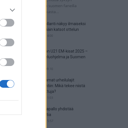
tkaisuottelut kertovat, onko suomen faneilla
alistista unelmoida kisapaikasta....
Suomi-Hollanti näkyy ilmaiseksi
TV:stä – näin katsot ottelun
06.06.2025 14:00
Jalkapallon U21 EM-kisat 2025 –
tässä otteluohjelma ja Suomen
joukkue
18.05.2025 09:10
Suosituimmat urheilulajit
vedonlyöntiin: Mikä tekee niistä
niin suosittuja?
05.05.2025 11:03
Miten jalkapallo yhdistää
kansakuntia
25.04.2025 15:57