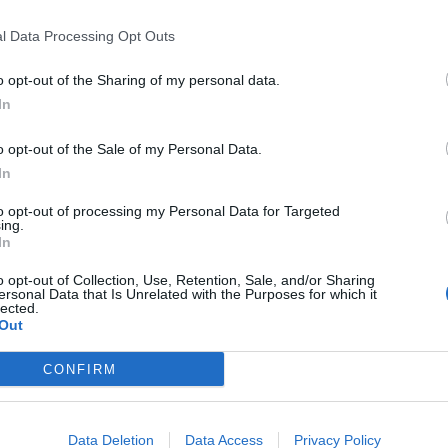
Yhdessä Suomen kanssa kolmoskorissa olivat Venäjä,
ra
slanti, Skotlanti sekä Kreikka.
l Data Processing Opt Outs
re
ttä Suomelle mieluisia vastustajia olisivat ylemmän korin
o opt-out of the Sharing of my personal data.
In
. Näistä maista yhtäkään ei kuitenkaan nähdä Suomen
o opt-out of the Sale of my Personal Data.
In
n arvottiin Ranska. Kakkoskorista D-lohkoon arvottiin
siis lappu, jossa luki ”Finland”. Twitterissä osattiin
to opt-out of processing my Personal Data for Targeted
ing.
ansa Ranskan, joka kaatui upeasti ystävyysottelussa.
In
o opt-out of Collection, Use, Retention, Sale, and/or Sharing
ersonal Data that Is Unrelated with the Purposes for which it
lected.
Out
cember 7, 2020
CONFIRM
 suoraan
täältä
.
Data Deletion
Data Access
Privacy Policy
 ja Suomen lisäksi ovat Bosnia ja Hertsegovina sekä