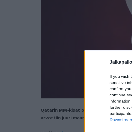
Jalkapall
If you wish 
sensitive in
confirm you
continue se
information 
further disc
Qatarin MM-kisat on määrä pelata joulu
participants
arvottiin juuri maanantai-iltana. Huuhkaj
Downstream 