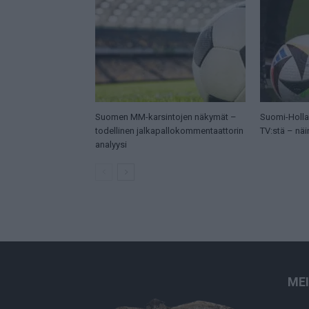
Suomen MM-karsintojen näkymät –
Suomi-Hollan
todellinen jalkapallokommentaattorin
TV:stä – näi
analyysi
ME