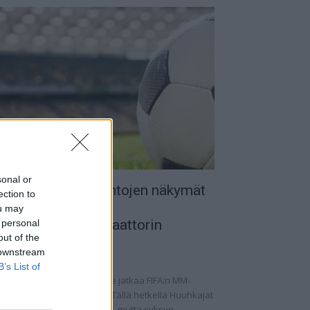
sonal or
uomen MM-karsintojen näkymät
ection to
 todellinen
ou may
alkapallokommentaattorin
 personal
out of the
nalyysi
 downstream
.09.2025 11:20
B’s List of
omen miesten maajoukkue jatkaa FIFA:n MM-
rsintoja vaihtelevin ottein. Tällä hetkellä Huuhkajat
at kolmantena lohkossaan, mutta syksyn