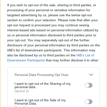
If you wish to opt-out of the sale, sharing to third parties, or
processing of your personal or sensitive information for
targeted advertising by us, please use the below opt-out
section to confirm your selection. Please note that after your
opt-out request is processed you may continue seeing
interest-based ads based on personal information utilized by
us or personal information disclosed to third parties prior to
your opt-out. You may separately opt-out of the further
Edellinen artikkeli
Seuraava artikkeli
disclosure of your personal information by third parties on the
Lukas Hradeckyn Leverkusen sai
Ykkösliigan otteluohjelma
IAB’s list of downstream participants. This information may
myöhäisen joululahjan: Bayerille
kaudelle 2024 on julkaistu – 13.4.
also be disclosed by us to third parties on the
IAB’s List of
shokkitappio kotiottelussa
ensimmäinen pelipäivä
Downstream Participants
that may further disclose it to other
third parties.
Personal Data Processing Opt Outs
LIITTYVÄT ARTIKKELIT
LISÄÄ TEKIJÄLTÄ
I want to opt-out of the Sharing of my
personal data.
Suomen MM-karsintojen näkymät –
Opted In
todellinen jalkapallokommentaattorin
analyysi
I want to opt-out of the Sale of my
Personal Data.