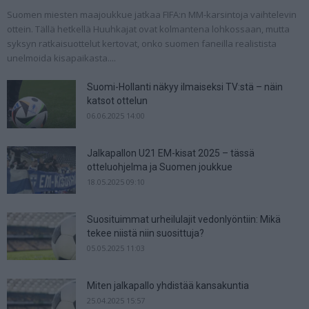
Suomen miesten maajoukkue jatkaa FIFA:n MM-karsintoja vaihtelevin
ottein. Tällä hetkellä Huuhkajat ovat kolmantena lohkossaan, mutta
syksyn ratkaisuottelut kertovat, onko suomen faneilla realistista
unelmoida kisapaikasta....
Suomi-Hollanti näkyy ilmaiseksi TV:stä – näin
katsot ottelun
06.06.2025 14:00
Jalkapallon U21 EM-kisat 2025 – tässä
otteluohjelma ja Suomen joukkue
18.05.2025 09:10
Suosituimmat urheilulajit vedonlyöntiin: Mikä
tekee niistä niin suosittuja?
05.05.2025 11:03
Miten jalkapallo yhdistää kansakuntia
25.04.2025 15:57