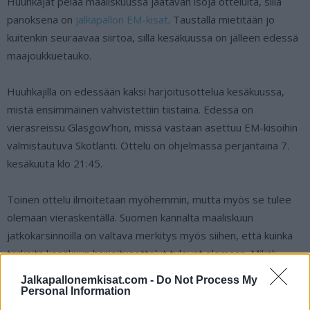
Huuhkajat pelaa maaliskuussa jäätävän isoja otteluita, sillä
panoksena on
jalkapallon EM-kisat
. Taustalla mietitään jo
kuitenkin seuraavaa siirtoa, sillä kesäkuussa on jälleen edessä
maajoukkuetauko.
Huuhkajilla on edessään kaksi harjoitusottelua kesäkuussa,
mistä ensimmäinen vahvistettiin tiistaina. Edessä on
vierasreissu Glasgow’hon, missä vastaan asettuu EM-kisoihin
valmistautuva Skotlanti. Ottelu on ohjelmassa perjantaina 7.
kesäkuuta klo 21:45.
Toinen ottelu ilmoitetaan myöhemmin, mutta myös se tulee
olemaan vieraskentällä. Suomen kannalta maaliskuun
jatkokarsinnoilla on valtava merkitys myös siihen, että kuinka
tärkeitä kesäkuun harjoitusottelut tulevat olemaan. Mikäli
Suomi ei ole arvokisoissa, niin näissä otteluissa tullaan
Jalkapallonemkisat.com -
Do Not Process My
varmasti kokeilemaan paljon uusia pelaajia.
Personal Information