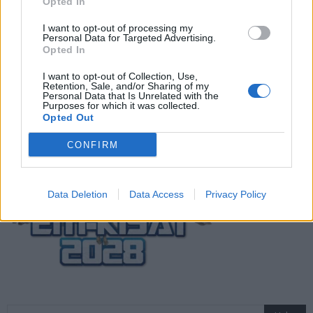
Opted In
Suomi-Hollanti näkyy ilmaiseksi TV:stä –
I want to opt-out of processing my
näin katsot ottelun
Personal Data for Targeted Advertising.
Opted In
I want to opt-out of Collection, Use,
Jalkapallon U21 EM-kisat 2025 – tässä
Retention, Sale, and/or Sharing of my
Personal Data that Is Unrelated with the
otteluohjelma ja Suomen joukkue
Purposes for which it was collected.
Opted Out
CONFIRM
Data Deletion
Data Access
Privacy Policy