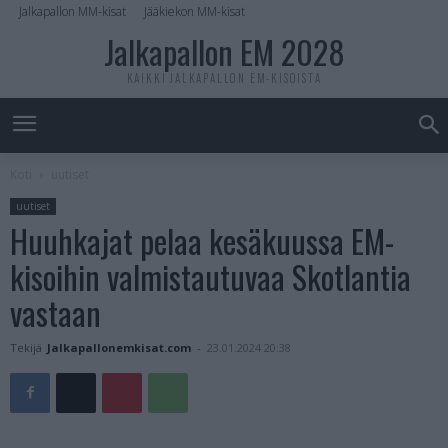
Jalkapallon MM-kisat
Jääkiekon MM-kisat
Jalkapallon EM 2028
KAIKKI JALKAPALLON EM-KISOISTA
Koti
uutiset
uutiset
Huuhkajat pelaa kesäkuussa EM-
kisoihin valmistautuvaa Skotlantia
vastaan
Tekijä
Jalkapallonemkisat.com
-
23.01.2024 20:38