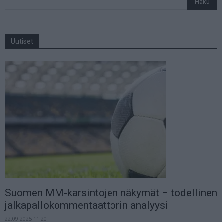
Uutiset
Suomen MM-karsintojen näkymät – todellinen
jalkapallokommentaattorin analyysi
22.09.2025 11:20