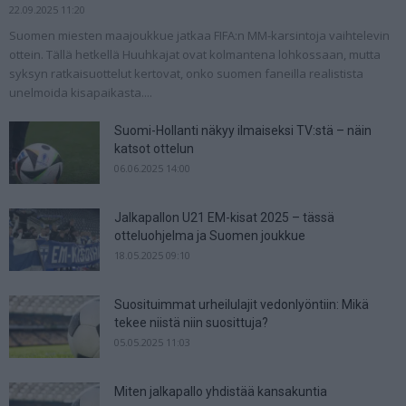
22.09.2025 11:20
Suomen miesten maajoukkue jatkaa FIFA:n MM-karsintoja vaihtelevin
ottein. Tällä hetkellä Huuhkajat ovat kolmantena lohkossaan, mutta
syksyn ratkaisuottelut kertovat, onko suomen faneilla realistista
unelmoida kisapaikasta....
Suomi-Hollanti näkyy ilmaiseksi TV:stä – näin
katsot ottelun
06.06.2025 14:00
Jalkapallon U21 EM-kisat 2025 – tässä
otteluohjelma ja Suomen joukkue
18.05.2025 09:10
Suosituimmat urheilulajit vedonlyöntiin: Mikä
tekee niistä niin suosittuja?
05.05.2025 11:03
Miten jalkapallo yhdistää kansakuntia