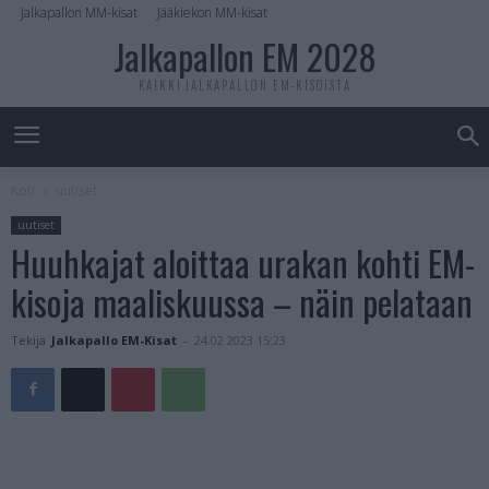
Jalkapallon MM-kisat
Jääkiekon MM-kisat
Jalkapallon EM 2028
KAIKKI JALKAPALLON EM-KISOISTA
Koti
uutiset
uutiset
Huuhkajat aloittaa urakan kohti EM-
kisoja maaliskuussa – näin pelataan
Tekijä
Jalkapallo EM-Kisat
-
24.02.2023 15:23