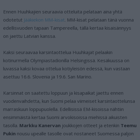
Ennen Huuhkajien seuraavia otteluita pelataan aina yhtä
odotetut
Jääkiekon MM-kisat
. MM-kisat pelataan tänä vuonna
edellisvuoden tapaan Tampereella, tällä kertaa kisaisännyys
on jaettu Latvian kanssa.
Kaksi seuraavaa karsintaottelua Huuhkajat pelaakin
kotinurmella Olympiastadionilla Helsingissä. Kesäkuussa on
luvassa kaksi kovaa ottelua kotiyleisön edessä, kun vastaan
asettuu 16.6. Slovenia ja 19.6. San Marino.
Karsinnat on saatettu loppuun ja kisapaikat jaettu ennen
vuodenvaihdetta, kun Suomi pelaa viimeiset karsintaottelunsa
marraskuun loppupuolella. Edellisissä EM-kisoissa nähtiin
ensimmäistä kertaa Suomi arvokisoissa miehissä aikuisten
tasolla.
Markku Kanervan
joukkojen otteet ja etenkin
Teemu
Pukin
nousu upealle tasolle ovat nostaneet Suomessa paljon