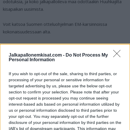
odotuksia, ja koko jalkapalloileva maa odottaakin Huuhkajilta
kisapaikan uusimista.
Voit katsoa Suomen otteluohjelman EM-karsinnoissa
kokonaisuudessaan alta.
Huuhkajat EM-karsinnoissa – näin pelataan
Jalkapallonemkisat.com -
Do Not Process My
Personal Information
Tanska – Suomi 23.3. klo 21.45
Pohjois-Irlanti – Suomi 26.3. klo 21.45
If you wish to opt-out of the sale, sharing to third parties, or
Suomi – Slovenia 16.6. klo 19.00
processing of your personal or sensitive information for
targeted advertising by us, please use the below opt-out
Suomi – San Marino 19.6. klo 19.00
section to confirm your selection. Please note that after your
Kazakstan – Suomi 7.9. klo 17.00
opt-out request is processed you may continue seeing
Suomi – Tanska 10.9. klo 19.00
interest-based ads based on personal information utilized by
Slovenia – Suomi 14.10. klo 19.00
us or personal information disclosed to third parties prior to
your opt-out. You may separately opt-out of the further
Suomi – Kazakstan 17.10. klo 19.00
disclosure of your personal information by third parties on the
Suomi – Pohjois-Irlanti 17.11. klo 19.00
IAB’s list of downstream participants. This information may