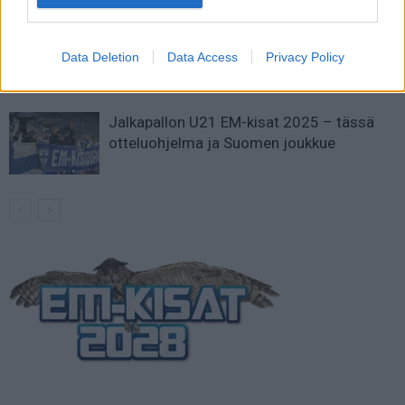
Suomi-Hollanti näkyy ilmaiseksi TV:stä –
näin katsot ottelun
Data Deletion
Data Access
Privacy Policy
Jalkapallon U21 EM-kisat 2025 – tässä
otteluohjelma ja Suomen joukkue