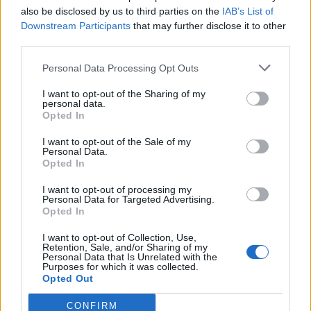
San Marino – Suomi 20.11. klo 21.45
also be disclosed by us to third parties on the
IAB’s List of
Downstream Participants
that may further disclose it to other
third parties.
Personal Data Processing Opt Outs
I want to opt-out of the Sharing of my
personal data.
Opted In
I want to opt-out of the Sale of my
Personal Data.
Edellinen artikkeli
Seuraava artikkeli
Opted In
Parhaat jalkapalloteemaiset
6 yllättävintä voittoa
kolikkopelit 2022
jalkapallon EM-kisoissa
I want to opt-out of processing my
Personal Data for Targeted Advertising.
Opted In
LIITTYVÄT ARTIKKELIT
LISÄÄ TEKIJÄLTÄ
I want to opt-out of Collection, Use,
Retention, Sale, and/or Sharing of my
Personal Data that Is Unrelated with the
Purposes for which it was collected.
Suomen MM-karsintojen näkymät –
Opted Out
todellinen jalkapallokommentaattorin
analyysi
CONFIRM