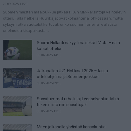
22.09.2025 11:20
Suomen miesten maajoukkue jatkaa FIFA:n MM-karsintoja vaihtelevin
ottein. Tällä hetkellä Huuhkajat ovat kolmantena lohkossaan, mutta
syksyn ratkaisuottelut kertovat, onko suomen faneilla realistista
unelmoida kisapaikasta....
Suomi-Hollanti näkyy ilmaiseksi TV:stä – näin
katsot ottelun
06.06.2025 14:00
Jalkapallon U21 EM-kisat 2025 – tässä
otteluohjelma ja Suomen joukkue
18.05.2025 09:10
Suosituimmat urheilulajit vedonlyöntiin: Mikä
tekee niistä niin suosittuja?
05.05.2025 11:03
Miten jalkapallo yhdistää kansakuntia