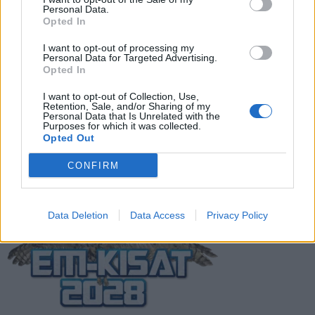
todellinen jalkapallokommentaattorin
Personal Data.
analyysi
Opted In
I want to opt-out of processing my
Suomi-Hollanti näkyy ilmaiseksi TV:stä –
Personal Data for Targeted Advertising.
näin katsot ottelun
Opted In
I want to opt-out of Collection, Use,
Retention, Sale, and/or Sharing of my
Personal Data that Is Unrelated with the
Jalkapallon U21 EM-kisat 2025 – tässä
Purposes for which it was collected.
otteluohjelma ja Suomen joukkue
Opted Out
CONFIRM
Data Deletion
Data Access
Privacy Policy