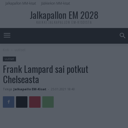
Jalkapallon MM-kisat
Jääkiekon MM-kisat
Jalkapallon EM 2028
KAIKKI JALKAPALLON EM-KISOISTA
Koti
uutiset
uutiset
Frank Lampard sai potkut
Chelseasta
Tekijä
Jalkapallo EM-Kisat
-
25.01.2021 18:40