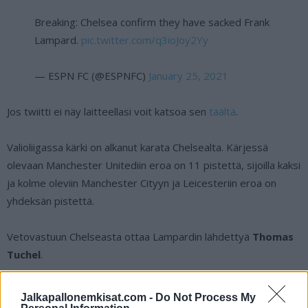
Breaking: Chelsea confirm they have sacked Frank
Lampard.
pic.twitter.com/q3ioJoy2Yy
— ESPN FC (@ESPNFC)
January 25, 2021
Jos twiitti ei näy laitteellasi voit katsoa sen
täältä
.
Valioliigassa kärki on alkanut karata Chelsealta. Kärjessä
olevaan Manchester Unitediin eroa on 11 pistettä, sijoilla kaksi
ja kolme oleviin Manchester Cityyn ja Leicesteriin eroa on
yhdeksän pistettä.
Vetovastuun Chelseasta ottaa Lampardin lähdettyä
Thomas
Tuchel
.
Chelsea on ensimmäistä kertaa tositoimissa Tuchelin
Jalkapallonemkisat.com -
Do Not Process My