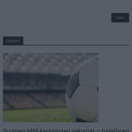
Uutiset
Suomen MM-karsintojen näkymät – todellinen