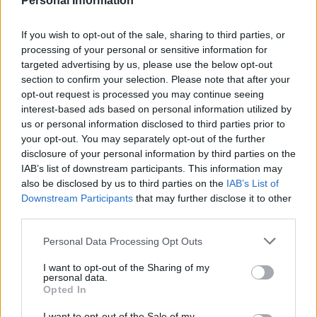
alaisuudessa tulevana keskiviikkona 27.1. kun sillä on
Personal Information
otteluohjelmassa
kotikentällä Wolvesin kohtaaminen.
If you wish to opt-out of the sale, sharing to third parties, or
processing of your personal or sensitive information for
targeted advertising by us, please use the below opt-out
section to confirm your selection. Please note that after your
opt-out request is processed you may continue seeing
interest-based ads based on personal information utilized by
us or personal information disclosed to third parties prior to
your opt-out. You may separately opt-out of the further
disclosure of your personal information by third parties on the
IAB’s list of downstream participants. This information may
Edellinen artikkeli
Seuraava artikkeli
also be disclosed by us to third parties on the
IAB’s List of
KuPS julkaisi uuden sopimuksen
Barcelona isoissa veloissa –
Downstream Participants
that may further disclose it to other
hauskalla tavalla – ”Ihan täysi
Liverpoolille maksamatta 29
third parties.
renkaanpotkija?”
miljoonaa euroa!
Personal Data Processing Opt Outs
LIITTYVÄT ARTIKKELIT
LISÄÄ TEKIJÄLTÄ
I want to opt-out of the Sharing of my
personal data.
Opted In
Suomen MM-karsintojen näkymät –
I want to opt-out of the Sale of my