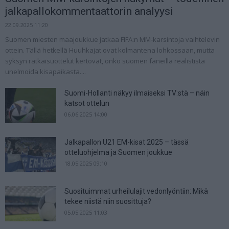
jalkapallokommentaattorin analyysi
22.09.2025 11:20
Suomen miesten maajoukkue jatkaa FIFA:n MM-karsintoja vaihtelevin
ottein. Tällä hetkellä Huuhkajat ovat kolmantena lohkossaan, mutta
syksyn ratkaisuottelut kertovat, onko suomen faneilla realistista
unelmoida kisapaikasta....
Suomi-Hollanti näkyy ilmaiseksi TV:stä – näin
katsot ottelun
06.06.2025 14:00
Jalkapallon U21 EM-kisat 2025 – tässä
otteluohjelma ja Suomen joukkue
18.05.2025 09:10
Suosituimmat urheilulajit vedonlyöntiin: Mikä
tekee niistä niin suosittuja?
05.05.2025 11:03