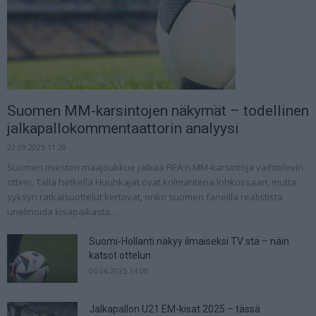
Suomen MM-karsintojen näkymät – todellinen
jalkapallokommentaattorin analyysi
22.09.2025 11:20
Suomen miesten maajoukkue jatkaa FIFA:n MM-karsintoja vaihtelevin
ottein. Tällä hetkellä Huuhkajat ovat kolmantena lohkossaan, mutta
syksyn ratkaisuottelut kertovat, onko suomen faneilla realistista
unelmoida kisapaikasta....
Suomi-Hollanti näkyy ilmaiseksi TV:stä – näin
katsot ottelun
06.06.2025 14:00
Jalkapallon U21 EM-kisat 2025 – tässä