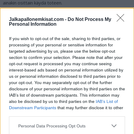
ainakin osittain käydä toteen.
Em-kisat käynnistyvät 14. kesäkuuta Saksassa. Espanjan on
Jalkapallonemkisat.com -
Do Not Process My
Personal Information
tarkoitus pelata B-lohkossa yhdessä Kroatian, Italian ja
Albanian kanssa. Sivuiltamme löydät
EM Jalkapallo
If you wish to opt-out of the sale, sharing to third parties, or
otteluohjelman
, jonka kautta voit tutustua turnauksen
processing of your personal or sensitive information for
rakenteeseen tarkemmin.
targeted advertising by us, please use the below opt-out
section to confirm your selection. Please note that after your
opt-out request is processed you may continue seeing
interest-based ads based on personal information utilized by
us or personal information disclosed to third parties prior to
your opt-out. You may separately opt-out of the further
disclosure of your personal information by third parties on the
IAB’s list of downstream participants. This information may
also be disclosed by us to third parties on the
IAB’s List of
Downstream Participants
that may further disclose it to other
Edellinen artikkeli
Seuraava artikkeli
third parties.
Jalkapalloliitto kuunteli seuroja
Ukraina sai karuja uutisia –
Personal Data Processing Opt Outs
ja teki kovan päätöksen – Ruotsi
Evertonin Vitali Mykolenko
ei ota VAR-järjestelmää
loukkaantui ja EM-kisat ovat