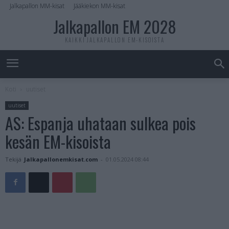
Jalkapallon MM-kisat
Jääkiekon MM-kisat
Jalkapallon EM 2028
KAIKKI JALKAPALLON EM-KISOISTA
Koti
uutiset
uutiset
AS: Espanja uhataan sulkea pois
kesän EM-kisoista
Tekijä
Jalkapallonemkisat.com
-
01.05.2024 08:44