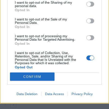
I want to opt-out of the Sharing of my
käyttöön
vaarassa
personal data.
Opted In
I want to opt-out of the Sale of my
LIITTYVÄT ARTIKKELIT
LISÄÄ TEKIJÄLTÄ
Personal Data.
Opted In
Suomen MM-karsintojen näkymät –
I want to opt-out of processing my
todellinen jalkapallokommentaattorin
Personal Data for Targeted Advertising.
Opted In
analyysi
I want to opt-out of Collection, Use,
Retention, Sale, and/or Sharing of my
Suomi-Hollanti näkyy ilmaiseksi TV:stä –
Personal Data that Is Unrelated with the
näin katsot ottelun
Purposes for which it was collected.
Opted Out
CONFIRM
Jalkapallon U21 EM-kisat 2025 – tässä
otteluohjelma ja Suomen joukkue
Data Deletion
Data Access
Privacy Policy