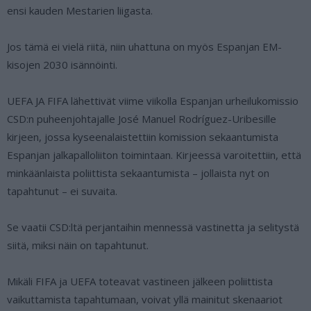
ensi kauden Mestarien liigasta.
Jos tämä ei vielä riitä, niin uhattuna on myös Espanjan EM-
kisojen 2030 isännöinti.
UEFA JA FIFA lähettivät viime viikolla Espanjan urheilukomissio
CSD:n puheenjohtajalle José Manuel Rodríguez-Uribesille
kirjeen, jossa kyseenalaistettiin komission sekaantumista
Espanjan jalkapalloliiton toimintaan. Kirjeessä varoitettiin, että
minkäänlaista poliittista sekaantumista – jollaista nyt on
tapahtunut – ei suvaita.
Se vaatii CSD:ltä perjantaihin mennessä vastinetta ja selitystä
siitä, miksi näin on tapahtunut.
Mikäli FIFA ja UEFA toteavat vastineen jälkeen poliittista
vaikuttamista tapahtumaan, voivat yllä mainitut skenaariot