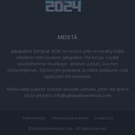
MEISTÄ
Jalkapallon EM kisat 2028
on sivusto jolle on kerätty kaikki
oleellinen tieto koskien Jalkapallon EM-kisoja. Löydät
sivustoltamme Huuhkajat -aiheiset uutiset, Suomen
otteluohjelman, EM-kisojen pelipaikat ja mitkä joukkueet ovat
läpäisseet EM-karsinnat.
Meillä kaikki palaute otetaan avosylin vastaan, joten älä epäröi
ottaa yhteyttä:
info@jalkapallonemkisat.com
Tietoa meistä
Tietosuoja ja evästeet
Contact Us
© Jalkapallonemkisat.com - All rights reserved