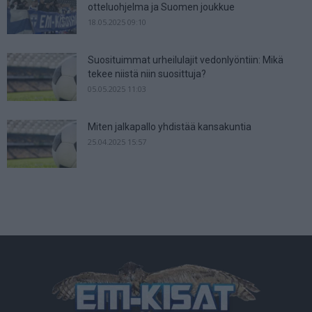
otteluohjelma ja Suomen joukkue
18.05.2025 09:10
Suosituimmat urheilulajit vedonlyöntiin: Mikä
tekee niistä niin suosittuja?
05.05.2025 11:03
Miten jalkapallo yhdistää kansakuntia
25.04.2025 15:57