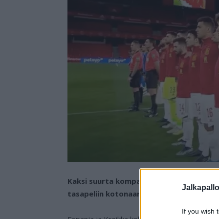
Kaksi suurta kompastuivat tasapeleihin 
Jalkapall
tasapeliin kotonaan Ukrainaa vastaan ja e
If you wish 