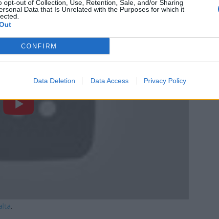
o opt-out of Collection, Use, Retention, Sale, and/or Sharing
ersonal Data that Is Unrelated with the Purposes for which it
lected.
Out
CONFIRM
Data Deletion
Data Access
Privacy Policy
ältä
.