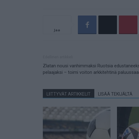
Jaa
Edellinen artikkeli
Zlatan nousi vanhimmaksi Ruotsia edustaneeks
pelaajaksi – toimi voiton arkkitehtinä paluussa
LIITTYVÄT ARTIKKELIT
LISÄÄ TEKIJÄLTÄ