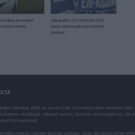
ti näkyy ilmaiseksi
Jalkapallon U21 EM-kisat 2025 –
n katsot ottelun
tässä otteluohjelma ja Suomen
joukkue
ISTÄ
apallon EM kisat 2028
on sivusto jolle on kerätty kaikki oleellinen tiet
stoltamme Huuhkajat -aiheiset uutiset, Suomen otteluohjelman, EM-ki
isseet EM-karsinnat.
lä kaikki palaute otetaan avosylin vastaan, joten älä epäröi ottaa yhte