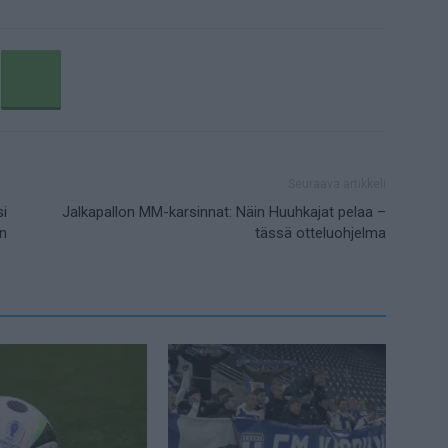
Seuraava artikkeli
i
Jalkapallon MM-karsinnat: Näin Huuhkajat pelaa –
an
tässä otteluohjelma