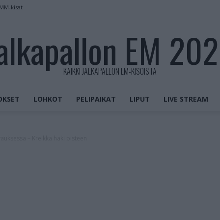
 MM-kisat
alkapallon EM 20
KAIKKI JALKAPALLON EM-KISOISTA
OKSET
LOHKOT
PELIPAIKAT
LIPUT
LIVE STREAM
auksessa – Kreikka haki pisteen