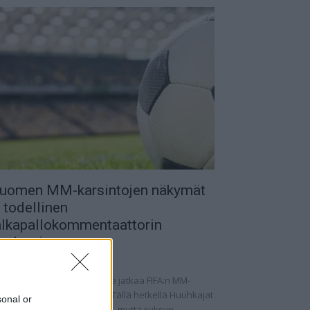
uomen MM-karsintojen näkymät
 todellinen
alkapallokommentaattorin
nalyysi
.09.2025 11:20
omen miesten maajoukkue jatkaa FIFA:n MM-
rsintoja vaihtelevin ottein. Tällä hetkellä Huuhkajat
sonal or
at kolmantena lohkossaan, mutta syksyn