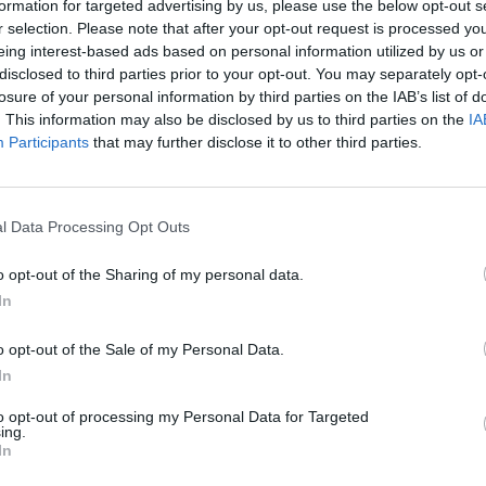
nnoissa Granadassa pelatussa ottelussa. Espanjalaiset
formation for targeted advertising by us, please use the below opt-out s
ra
 ennakkosuosikkina.
r selection. Please note that after your opt-out request is processed y
re
eing interest-based ads based on personal information utilized by us or
disclosed to third parties prior to your opt-out. You may separately opt-
on kuitenkin Ruotsi, joka nappasi kolme pistettä
losure of your personal information by third parties on the IAB’s list of
ussa
Ruotsin maajoukkueeseen.
. This information may also be disclosed by us to third parties on the
IA
Participants
that may further disclose it to other third parties.
teen Espanjan vieraana, kun lukemat tasattiin 1-1.
johtoon
Alvaro Moratan
iskemällä maalilla.
Anastasios
l Data Processing Opt Outs
upuolella Kreikalle karsintojen avausmaalin ja tasoitti
o opt-out of the Sharing of my personal data.
In
isteet tasattiin lukemin 1-1. Espanjan kapteeni
Sergio
o opt-out of the Sale of my Personal Data.
a, mutta raporttien mukaan kyseessä oli suunniteltu
In
to opt-out of processing my Personal Data for Targeted
ing.
eikka huippuhetket:
In