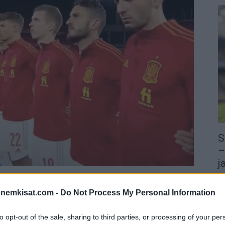
S
–
j
a
MM-karsinnoissa, kun keskiviikkona Ranska taipui
22
onemkisat.com -
Do Not Process My Personal Information
ilen Espanja menetti kaksi pistettä Kreikalle.
Su
ka
to opt-out of the sale, sharing to third parties, or processing of your per
ov