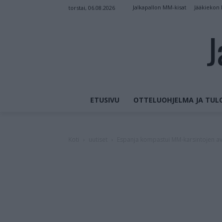
Jalkapallon MM-kisat
Jääkiekon
torstai, 06.08.2026
J
ETUSIVU
OTTELUOHJELMA JA TUL
Koti
uutiset
Espanja kompastui MM-karsintojen av