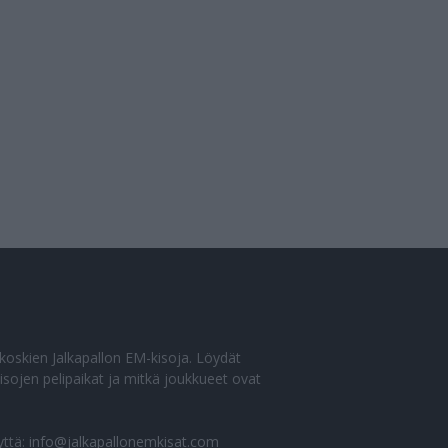
o koskien Jalkapallon EM-kisoja. Löydät
sojen pelipaikat ja mitkä joukkueet ovat
yttä:
info@jalkapallonemkisat.com