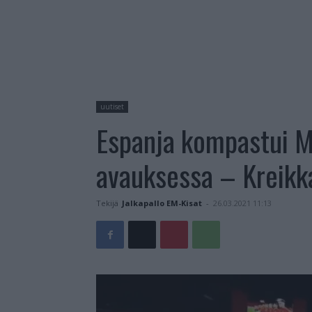
uutiset
Espanja kompastui M
avauksessa – Kreikka
Tekijä
Jalkapallo EM-Kisat
-
26.03.2021 11:13