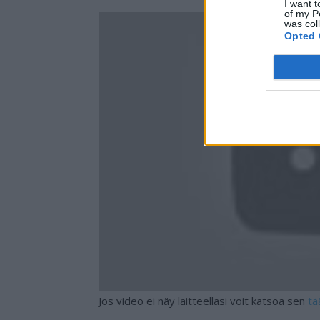
I want t
of my P
was col
Opted 
Jos video ei näy laitteellasi voit katsoa sen
tä