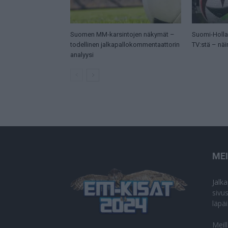
Suomen MM-karsintojen näkymät –
Suomi-Hollan
todellinen jalkapallokommentaattorin
TV:stä – näi
analyysi
ME
Jalk
sivu
läpä
Meil