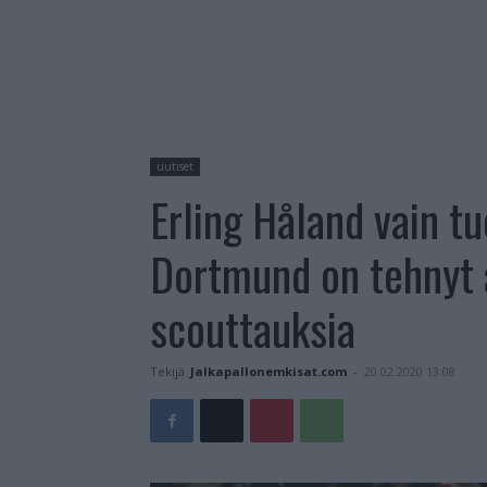
uutiset
Erling Håland vain t
Dortmund on tehnyt 
scouttauksia
Tekijä
Jalkapallonemkisat.com
-
20.02.2020 13:08