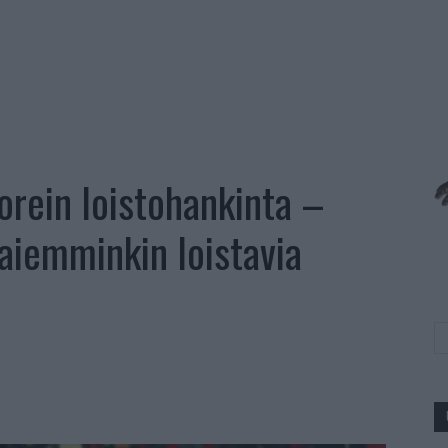
uorein loistohankinta –
aiemminkin loistavia