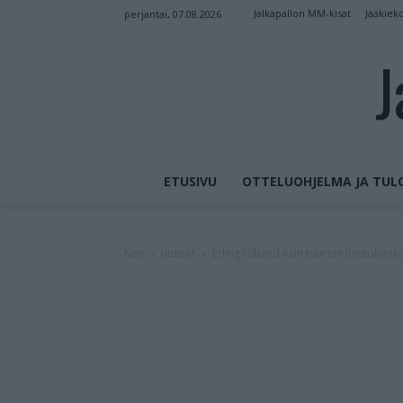
Jalkapallon MM-kisat
Jääkiek
perjantai, 07.08.2026
J
ETUSIVU
OTTELUOHJELMA JA TUL
Koti
uutiset
Erling Håland vain tuorein loistohank