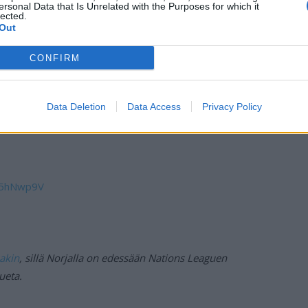
ersonal Data that Is Unrelated with the Purposes for which it
lected.
s 😲
Out
CONFIRM
Data Deletion
Data Access
Privacy Policy
jR5hNwp9V
akin
, sillä Norjalla on edessään Nations Leaguen
ueta.