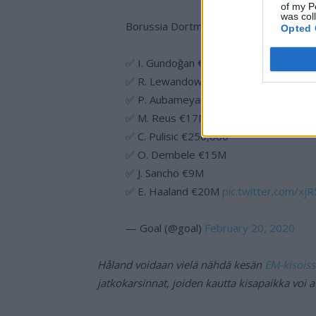
of my P
was col
Borussia Dortmund’s scouting system i
Opted 
✅ I. Gundoğan €5M
✅ R. Lewandowski €5M
✅ P. Aubameyang €13M
✅ M. Reus €17M
✅ C. Pulisic €250,000
✅ O. Dembele €15M
✅ J. Sancho €9M
✅ E. Haaland €20M
pic.twitter.com/x
— Goal (@goal)
February 20, 2020
Håland voidaan vielä nähdä kesän
EM-kisoiss
jatkokarsinnat, joiden kautta kisapaikka voi a