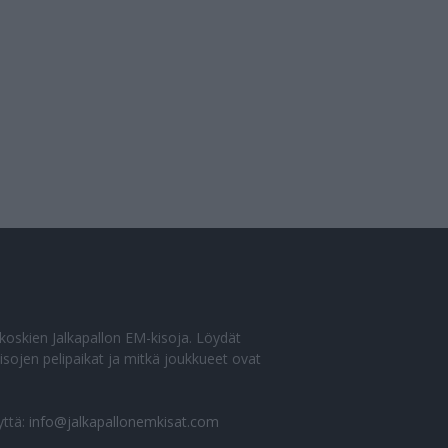
o koskien Jalkapallon EM-kisoja. Löydät
sojen pelipaikat ja mitkä joukkueet ovat
yttä:
info@jalkapallonemkisat.com