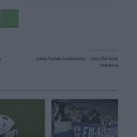
Seuraava artikkeli
n
Jukka Raitala loukkaantui – jopa EM-kisat
vaarassa