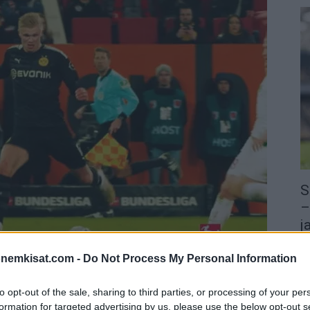
S
–
j
a
onemkisat.com -
Do Not Process My Personal Information
22
Su
 Salzburgista 20 miljoonalla eurolla, mikä tuntuu
to opt-out of the sale, sharing to third parties, or processing of your per
ka
eltä summalta.
formation for targeted advertising by us, please use the below opt-out s
ov