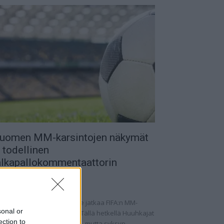
uomen MM-karsintojen näkymät
 todellinen
alkapallokommentaattorin
nalyysi
.09.2025 11:20
omen miesten maajoukkue jatkaa FIFA:n MM-
sonal or
rsintoja vaihtelevin ottein. Tällä hetkellä Huuhkajat
ection to
at kolmantena lohkossaan, mutta syksyn