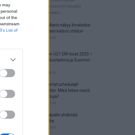
ou may
tkaisuottelut kertovat, onko suomen faneilla
 personal
alistista unelmoida kisapaikasta....
out of the
 downstream
Suomi-Hollanti näkyy ilmaiseksi
B’s List of
TV:stä – näin katsot ottelun
06.06.2025 14:00
Jalkapallon U21 EM-kisat 2025 –
tässä otteluohjelma ja Suomen
joukkue
18.05.2025 09:10
Suosituimmat urheilulajit
vedonlyöntiin: Mikä tekee niistä
niin suosittuja?
05.05.2025 11:03
Miten jalkapallo yhdistää
kansakuntia
25.04.2025 15:57