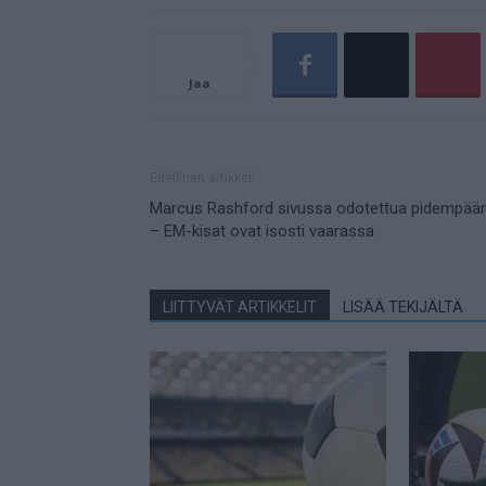
Jaa
Edellinen artikkeli
Marcus Rashford sivussa odotettua pidempää
– EM-kisat ovat isosti vaarassa
LIITTYVÄT ARTIKKELIT
LISÄÄ TEKIJÄLTÄ