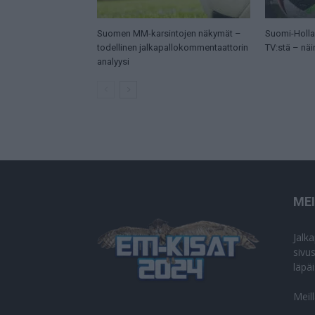
Suomen MM-karsintojen näkymät –
Suomi-Hollan
todellinen jalkapallokommentaattorin
TV:stä – näi
analyysi
ME
Jalk
sivu
läpä
Meil