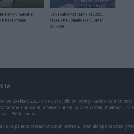
ti näkyy ilmaiseksi
Jalkapallon U21 EM-kisat 2025 –
n katsot ottelun
tässä otteluohjelma ja Suomen
joukkue
ISTÄ
apallon EM kisat 2028
on sivusto jolle on kerätty kaikki oleellinen tiet
stoltamme Huuhkajat -aiheiset uutiset, Suomen otteluohjelman, EM-ki
isseet EM-karsinnat.
lä kaikki palaute otetaan avosylin vastaan, joten älä epäröi ottaa yhte