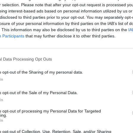
r selection. Please note that after your opt-out request is processed y
ra
eing interest-based ads based on personal information utilized by us or
re
ti Mestarien liigassa, kun hän iski ensimmäisessä
disclosed to third parties prior to your opt-out. You may separately opt-
ortmundin napatessa 2-1-voiton.
losure of your personal information by third parties on the IAB’s list of
. This information may also be disclosed by us to third parties on the
IA
 hämmentävän hyvällä tavalla kuitenkin jo aiemminkin.
Participants
that may further disclose it to other third parties.
Ousmane Dembélé
sekä
Pierre-Emerick Aubameyang
a eurolla, ja myytiin Barcelonaan vain vuotta myöhemmin
l Data Processing Opt Outs
o opt-out of the Sharing of my personal data.
In
13 miljoonalla eurolla – ja viisi vuotta myöhemmin hän
malla.
o opt-out of the Sale of my Personal Data.
In
den Sanchosta
seura maksoi 9 miljoonaa ja nykyään
to opt-out of processing my Personal Data for Targeted
 jo 120 miljoonassa eurossa.
ing.
In
asiirroista.
o opt-out of Collection, Use, Retention, Sale, and/or Sharing