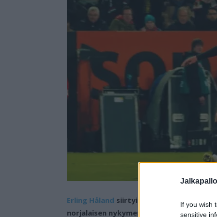
Jalkapall
Erling Håland
siirtyi Dortmundiin Red Bull
If you wish 
norjalaisen nykymenolla jopa varsin pien
sensitive in