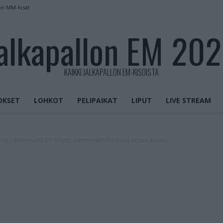
on MM-kisat
alkapallon EM 20
KAIKKI JALKAPALLON EM-KISOISTA
OKSET
LOHKOT
PELIPAIKAT
LIPUT
LIVE STREAM
inta – Dortmund on tehnyt aiemminkin loistavia scouttauksia